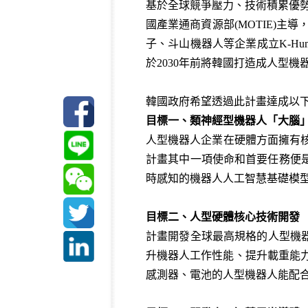
基於全球競爭壓力、技術積累優
國產業通商資源部(
MOTIE)
主導
子、斗山機器人等企業成立
K-Hu
於
2030
年前將韓國打造成人型機
韓國政府希望透過此計畫達成以
目標一、
類神經型機器人「大腦
人型機器人企業在硬體方面擁有
計畫其中一項使命和首要任務便
時感知的機器人人工智慧基礎模
目標二、人型硬體核心技術開發
計畫開發全球最高規格的人型機
升機器人工作性能、提升載重能
感測器、電池的人型機器人能配