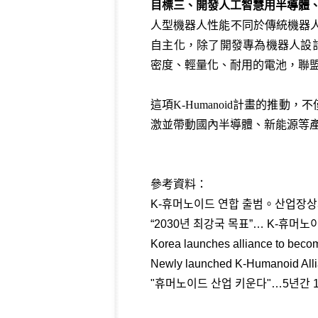
目標三、開發人工智慧用半導體
人型機器人性能不同於傳統機器
自主化，除了開發專為機器人設
密度、輕量化、耐用的電池，聯
這項
K-Humanoid
計畫的推動，不
激並帶動國內半導體、新能源等
參考資料：
K-휴머노이드 연합 출범。산업장상자원
“2030년 최강국 목표”… K-휴머노이
Korea launches alliance to beco
Newly launched K-Humanoid Allian
"휴머노이드 산업 키운다"…5년간 1