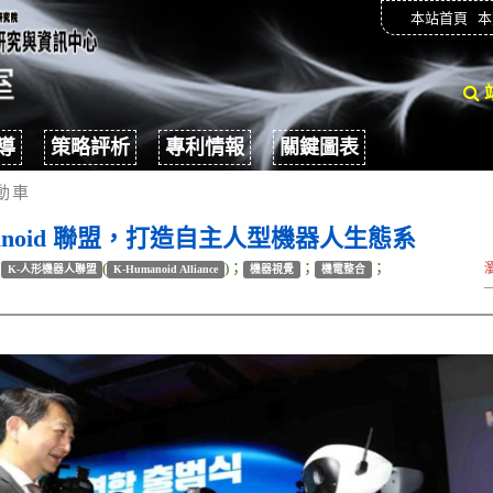
本站首頁
本
導
策略評析
專利情報
關鍵圖表
動車
anoid 聯盟，打造自主人型機器人生態系
；
(
)；
；
；
K-人形機器人聯盟
K-Humanoid Alliance
機器視覺
機電整合