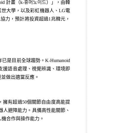
oid
計畫（
k-
휴머노이드
）
」，由
韓
延世大學，以及彩虹機器人、
LG
電
私協力，預計將投資超過
1
兆韓元，
作已是目前全球趨勢。
K-Humanoid
支援語音處理、視覺辨識、環境即
境並做出適當反應。
，擁有超過
50
個關節自由度高能提
器人避障能力。具備高性能關節、
人機合作與操作能力。