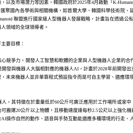
勢，以及市場潛力等因素，韓國政府於
2025
年
4
月啟動「
K-Human
，匯聚國內各學術與相關機構，如首爾大學、韓國科學技術院、
manoid
聯盟進行國家級人型機器人發展戰略，計畫旨在透過公
器人領域的全球領導者。
下主要目標：
」
核心競爭力，開發人工智慧和軟體的企業與人型機器人企業的合
是開發與機器人大腦相對應的機器人
AI
，計畫於
2028
年前開發出
型，未來機器人並非單靠程式預設指令而是可自主學習、適應環
器人，其特徵在於重量低於
60
公斤可廣泛應用於工作場所或家中
力可搬運
20
公斤以上物體，且移動速度達每秒
2.5
公尺以上
強化機
合
AI
操作自然的動作、語音與手勢互動能適應多種環境的行走、