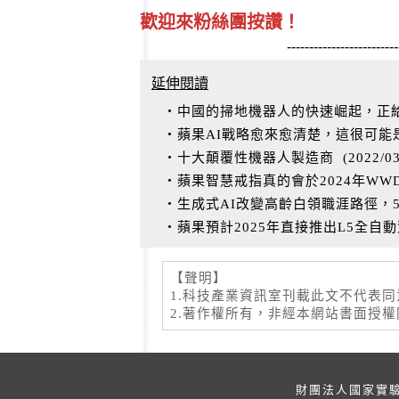
歡迎來粉絲團按讚！
-------------------------
延伸閱讀
‧中國的掃地機器人的快速崛起，正給i
‧蘋果AI戰略愈來愈清楚，這很可
‧十大顛覆性機器人製造商
(
2022/0
‧蘋果智慧戒指真的會於2024年W
‧生成式AI改變高齡白領職涯路徑，
‧蘋果預計2025年直接推出L5全自
【聲明】
1.科技產業資訊室刊載此文不代表
2.著作權所有，非經本網站書面授
財團法人國家實驗研究