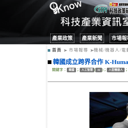
產業政策
產業新聞
市場報
首頁
市場報導
機械/機器人/電
韓國成立跨界合作 K-Hum
關鍵字：
；
(
)；
韓國
人工智慧
AI
人型機器人