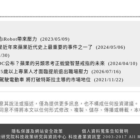
-----------------------------------------------------------------------------------------
Robot帶來壓力
(
2023/05/09
)
能是近年來蘋果近代史上最重要的事件之一了
(
2024/05/06
)
3/30
)
WDC公布？蘋果的另類思考正蛻變智慧戒指的未來
(
2024/04/10
)
55歲以上專業人才面臨提前退出職場壓力
(
2026/07/16
)
動駕駛電動車 將打破特斯拉主導的市場地位
(
2021/11/22
)
同意其說法或描述，僅為提供更多訊息，也不構成任何投資建議。
權同意不得將本文以任何形式修改、複製、儲存、傳播或轉載，
隱私保護及網站安全政策
個人資料蒐集告知聲明
院科技政策研究與資訊中心 科技產業資訊室 2003-2017 All Right