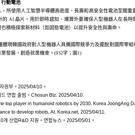
、行動電池
人，所使用人工智慧半導體高密度、長壽和高安全性電池至關重
計的
AI
晶片，用於即時感知、運算外要
確保人型機器人在長時
盟也積極探索新材料（如固態電池）以提升安全性與壽命。
僅體現韓國政府對
人型機器人具備國際競爭力及擺脫對國際零組
產業發展，創造就業機會。
(932
字；圖1
)
부。2025/04/10
。
드 연합 출범。Chosun BIz
. 2025/04/10
.
me top player in humanoid robotics by 2030. Korea JoongAng Da
ce to develop robots, AI. Korea.net. 2025/04/11
.
0개 산업R&D 지원。연합뉴스。2025/05/01
。