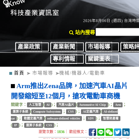
2026年8月06日 (週四) 台灣時間：
站內搜尋
產業政策
產業新聞
市場報導
策略
專利情報
關鍵圖表
首頁
市場報導
機械/機器人/電動車
Arm推出Zena品牌，加速汽車AI晶片
開發縮短至12個月，搶攻電動車商機
關鍵字：
(
)；
(
)；
；
人工智慧
AI
汽車AI晶片
Automotive AI Chip
Arm
(
；
)；
(
運算子系統
Compute Subsystem
CSS
AI定義汽車
AI-defined
)；
(
；
)；
car
軟體定義汽車
software-defined vehicles
SDV
智慧財產權
(
)；
(
)；
IP
運算子系統
CSS
瀏覽次數：
1836
｜ 歡迎推文：