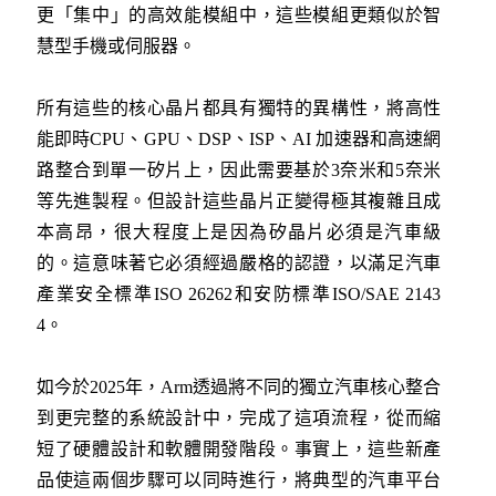
更「集中」的高效能模組中，這些模組更類似於智
慧型手機或伺服器。
所有這些的核心晶片都具有獨特的異構性，將高性
能即時CPU、GPU、DSP、ISP、AI 加速器和高速網
路整合到單一矽片上，因此需要基於3奈米和5奈米
等先進製程。但設計這些晶片正變得極其複雜且成
本高昂，很大程度上是因為矽晶片必須是汽車級
的。這意味著它必須經過嚴格的認證，以滿足汽車
產業安全標準ISO 26262和安防標準ISO/SAE 2143
4。
如今於2025年，Arm透過將不同的獨立汽車核心整合
到更完整的系統設計中，完成了這項流程，從而縮
短了硬體設計和軟體開發階段。事實上，這些新產
品使這兩個步驟可以同時進行，將典型的汽車平台