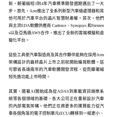
新，朝著縮短3到4年汽車標準開發週期邁出了一大
步。首先，Arm推出了全系列新型汽車級處理器和其
他可用於汽車平台的晶片智慧財產權。其次，他們
與主流EDA軟體供應商 Cadence、Synopsys 和Siemen
s以及亞馬遜AWS合作，推出了全新的雲端模擬和虛
擬化平台。
這些工具使汽車製造商及其合作夥伴能夠在採用Arm
架構設計的最終晶片上市之前就開始編寫軟體。這
可節省長達兩年的汽車軟體開發流程，從而顯著縮
短先進功能上市時間。
其實，隨著AI開始成為從ADAS到車載資訊娛樂系
統等各個領域的基礎，各大公司正在重新設計汽車
的內部電氣架構。他們正在將更多的運算能力從汽
車各個角落的電子控制單元(ECU)轉移到一組更小、