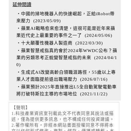
延伸閱讀
‧中國的掃地機器人的快速崛起，正給iRobot帶
來壓力
(
2023/05/09
)
‧蘋果AI戰略愈來愈清楚，這很可能是近年來蘋
果近代史上最重要的事件之一了
(
2024/05/06
)
‧十大顛覆性機器人製造商
(
2022/03/30
)
‧蘋果智慧戒指真的會於2024年WWDC公布？蘋
果的另類思考正蛻變智慧戒指的未來
(
2024/04/1
0
)
‧生成式AI改變高齡白領職涯路徑，55歲以上專
業人才面臨提前退出職場壓力
(
2026/07/16
)
‧蘋果預計2025年直接推出L5全自動駕駛電動車
將打破特斯拉主導的市場地位
(
2021/11/22
)
【聲明】
1.科技產業資訊室刊載此文不代表同意其說法或描
述，僅為提供更多訊息，也不構成任何投資建議。
2.著作權所有，非經本網站書面授權同意不得將本