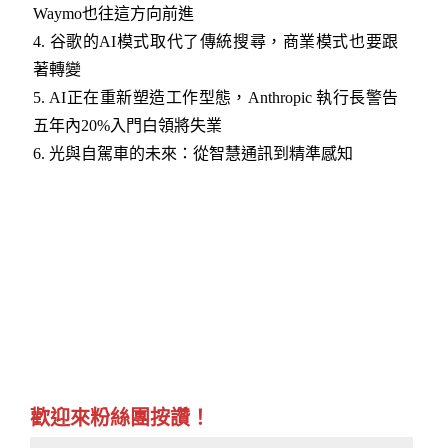
Waymo也往這方向前進
4
.
谷歌的AI模式取代了傳統搜尋，商業模式也要跟
著轉變
5
.
AI正在重新塑造工作型態，Anthropic 執行長警告
五年內20%入門白領將失業
6
.
光與自駕車的未來：從智慧通訊到精準感知
歡迎來粉絲團按讚！