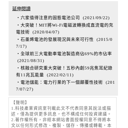
延伸閱讀
‧六家值得注意的固態電池公司
(
2021/09/22
)
‧大突破！MIT將Wi-Fi電磁波轉換成直流電的充
電技術
(
2020/04/07
)
‧石墨烯電池的發展現況與未來可行性
(
2015/0
7/17
)
‧全球前三大電動車電池製造商佔69%的市佔率
(
2021/08/31
)
‧核融合研究重大突破！五秒內創59兆焦耳紀錄
有11兆瓦能量
(
2022/02/11
)
‧電池儲能：電力行業的下一個顛覆性技術
(
201
7/07/27
)
【聲明】
1.科技產業資訊室刊載此文不代表同意其說法或描
述，僅為提供更多訊息，也不構成任何投資建議。
2.著作權所有，非經本網站書面授權同意不得將本
文以任何形式修改、複製、儲存、傳播或轉載，本