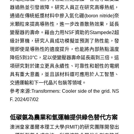
器過熱並引發故障。研究人員正在研究高導熱紙，
通過在傳統紙漿材料中摻入氮化硼(boron nitride)奈
米顆粒來提高導熱性，進一步改善散熱效果，延長
變壓器的壽命。藉由力用NSF資助的Stampede2超
級計算機，研究人員成功模擬並預測了熱性能，發
現即使是導熱性的適度提升，也能將內部熱點溫度
降低5到10°C，足以使變壓器壽命延長兩到三倍。這
項研究對於建立更具永續性、可靠性和韌性的電網
具有重大意義，並且該材料還可應用於人工智慧、
交通運輸和下一代晶片包裝等領域。
參考來源:
Transformers: Cooler side of the grid. NS
F. 2024/07/02
低碳氨為農業和氫運輸提供綠色替代方案
澳洲皇家墨爾本理工大學(RMIT)的研究團隊開發出