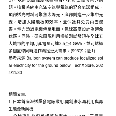
S)，以解決高緯度地區積雪不利於太陽發電的問
題。這種系統由充滿空氣與氦氣的混合氣球組成，
頂部透光材料可聚焦太陽光，底部則進一步集中光
線，增加太陽能板的效率，並保護其免受雨雪侵
害。電力透過電纜傳至地面，氣球高度設計為避免
遮蔽。同時，研究團隊利用模擬測試發現在全球五
大城市的平均月產電量可達3.5至4 GWh，並可透過
多個氣球同時運作滿足更大需求。(993字；圖1)
參考來源:
Balloon system can produce localized sol
ar electricity for the ground below. TechXplore. 202
4/11/30
相關文章:
1.
日本首座滲透壓發電廠啟用,開創廢水再利用與再
生能源新契機