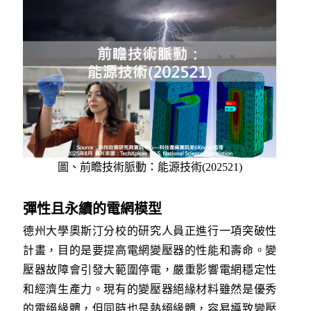
圖、前瞻技術脈動：能源技術(202521)
彈性且永續的電網模型
德州大學奧斯汀分校的研究人員正進行一項突破性
計畫，目的是要提高電網變壓器的性能和壽命。變
壓器故障會引發大範圍停電，嚴重影響電網穩定性
和經濟生產力。現有的變壓器絕緣材料雖然是優秀
的電絕緣體，但同時也是熱絕緣體，容易導致變壓