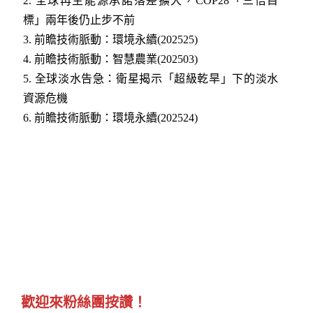
2.
全球再生能源承諾落差擴大，COP28「三倍目
標」兩年後仍止步不前
3.
前瞻技術脈動：環境永續(202525)
4.
前瞻技術脈動：智慧農業(202503)
5.
全球淡水告急：衛星揭示「超級乾旱」下的淡水
資源危機
6.
前瞻技術脈動：環境永續(202524)
歡迎來粉絲團按讚！