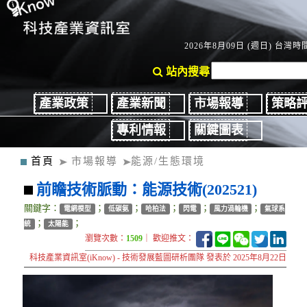
2026年8月09日 (週日) 台灣時間
站內搜尋
產業政策
產業新聞
市場報導
策略
專利情報
關鍵圖表
首頁
市場報導
能源/生態環境
前瞻技術脈動：能源技術(202521)
關鍵字：
；
；
；
；
；
電網模型
低碳氨
哈柏法
閃電
風力渦輪機
氣球系
；
；
統
太陽能
瀏覽次數：
1509
｜ 歡迎推文：
科技產業資訊室(iKnow) - 技術發展藍圖研析團隊 發表於 2025年8月22日