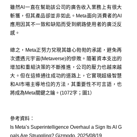
雖然AI一直在幫助該公司的廣告收入業務上有很大
斬獲，但其產品卻並非如此。Meta面向消費者的AI
應用因其不一致和缺陷而受到網路使用者的廣泛反
感。
總之，Meta正努力兌現其雄心勃勃的承諾，避免再
次遭遇元宇宙(Metaverse)的慘敗。隨著資本支出的
增加和重組決策的不斷推進，公司的壓力也越來越
大。但在這條通往成功的道路上，它實現超級智慧
和AI市場主導地位的方法，其重要性不可言語，也
將成為Meta關鍵之鑰。(1072字；圖1）
參考資料：
Is Meta’s Superintelligence Overhaul a Sign Its AI G
oals Are Struggling? Gizmodo. 2025/08/19