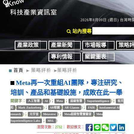
2026年8月09日 (週日) 台灣時間
站內搜尋
產業政策
產業新聞
市場報導
策略
專利情報
關鍵圖表
首頁
策略評析
策略評析
Meta再一次重組AI團隊，專注研究、
培訓、產品和基礎設施，成敗在此一舉
關鍵字：
(
)；
；
(
)；
人工智慧
AI
Ｍeta
超級智慧
Superintelligence
祖克
(
)；
(
)；
(
柏
Mark Zuckerberg
AR眼鏡
AR Glasses
FAIR
fundamental AI
)；
(
)；
(
research
元宇宙
Metaverse
Meta超級智慧實驗室
Meta
；
)
Superintelligence Labs
MSL
瀏覽次數：
2732
｜ 歡迎推文：