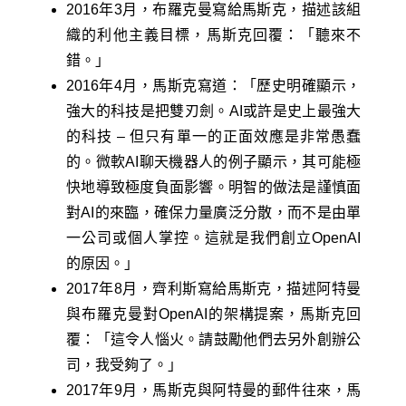
2016年3月，布羅克曼寫給馬斯克，描述該組
織的利他主義目標，馬斯克回覆：「聽來不
錯。」
2016年4月，馬斯克寫道：「歷史明確顯示，
強大的科技是把雙刃劍。AI或許是史上最強大
的科技 – 但只有單一的正面效應是非常愚蠢
的。微軟AI聊天機器人的例子顯示，其可能極
快地導致極度負面影響。明智的做法是謹慎面
對AI的來臨，確保力量廣泛分散，而不是由單
一公司或個人掌控。這就是我們創立OpenAI
的原因。」
2017年8月，齊利斯寫給馬斯克，描述阿特曼
與布羅克曼對OpenAI的架構提案，馬斯克回
覆：「這令人惱火。請鼓勵他們去另外創辦公
司，我受夠了。」
2017年9月，馬斯克與阿特曼的郵件往來，馬