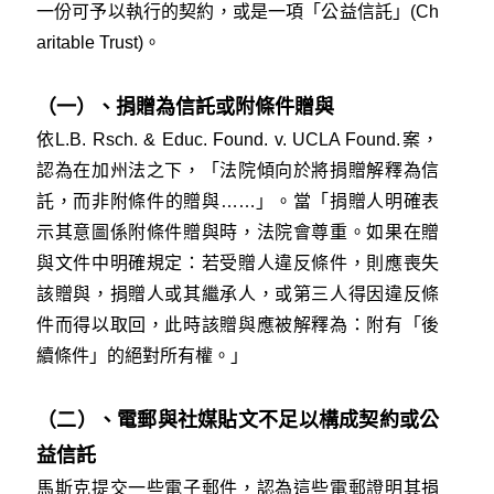
一份可予以執行的契約，或是一項「公益信託」(Ch
aritable Trust)。
（一）、捐贈為信託或附條件贈與
依
L.B. Rsch. & Educ. Found. v. UCLA Found
.案，
認為在加州法之下，「法院傾向於將捐贈解釋為信
託，而非附條件的贈與……」。當「捐贈人明確表
示其意圖係附條件贈與時，法院會尊重。如果在贈
與文件中明確規定：若受贈人違反條件，則應喪失
該贈與，捐贈人或其繼承人，或第三人得因違反條
件而得以取回，此時該贈與應被解釋為：附有「後
續條件」的絕對所有權。」
（二）、電郵與社媒貼文不足以構成契約或公
益信託
馬斯克提交一些電子郵件，認為這些電郵證明其捐