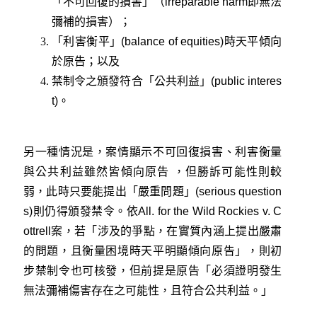
「不可回復的損害」（irreparable harm即無法
彌補的損害）；
「利害衡平」(balance of equities)時天平傾向
於原告；以及
禁制令之頒發符合「公共利益」(public interes
t)。
另一種情況是，案情顯示不可回復損害、利害衡量
與公共利益雖然皆傾向原告 ，但勝訴可能性則較
弱，此時只要能提出「嚴重問題」(serious question
s)則仍得頒發禁令。依
All. for the Wild Rockies v. C
ottrell
案，若「涉及的爭點，在實質內涵上提出嚴肅
的問題，且衡量困境時天平明顯傾向原告」，則初
步禁制令也可核發，但前提是原告「必須證明發生
無法彌補傷害存在之可能性，且符合公共利益。」