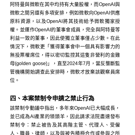
阿特曼與微軟在其中均持有大量股權，而OpenAI與
微軟之間另還有多項安排，例如微軟向OpenAI供應
原料資源，以及OpenAI將其技術給予微軟獨家授
權。並運作OpenAI的董事會成員，完全與阿特曼等
利益一致的董事，因此使獨立董事僅占少數。在此
情況下，微軟更「獲得董事會中一個具有影響力的
無投票權席位，得以密切監控其這隻非營利的金雞
母(golden goose)」，直至2024年7月，當反壟斷監
管機構開始調查此安排時，微軟才放棄該觀察員席
位。
四、本案禁制令申請之禁止行為
該禁制令動議中指出，多年來OpenAI已大幅成長，
並已成為AI產業的領頭羊，因此請求法院盡速發布
禁制令：禁止被告及其高階主管、代理人、受僱
人、職員、律師，以及與被告積極合作或參與之所