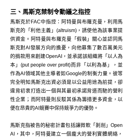
三、馬斯克禁制令動議之指控
馬斯克於FAC中指控：阿特曼與布羅克曼，利用馬
斯克的「利他主義」(altruism)，誘使他為該事業提
供資金。阿特曼與布羅克曼「假裝」關心並認同馬
斯克對AI發展方向的擔憂，向他募集了數百萬美元
的捐款用來創建OpenAI，並承諾該組織將「以人為
本」(put people over profit)而非「以利為基」，並
作為AI領域其他主導者如Google的制衡力量。彼等
完全明知馬斯克出資必須是以公益用途為前提，卻
違背初衷打造出一個與其最初承諾背道而馳的營利
性企業；而阿特曼則反駁其係為籌措更多資金，以
便在昂貴的AI競賽中保持競爭力的優勢。
馬斯克指被告的秘密計畫包括讓微軟「剝削」Open
AI，其中，阿特曼建立一個龐大的營利實體網絡，