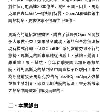
前估值可能高達3000億美元的AI王國。因此，馬斯
克早在去年底也一樣對阿特曼、OpenAI和微軟等申
請禁制令，要求彼等不得再往下運作。
馬斯克的這招當然夠狠，講白了就是要OpenAI開放
予大眾做公益！如果禁令成功，等於完全將無法按
現有模式商轉，但以ChatGPT系列當前夯到不行的
態勢，馬斯克的訴求單純從法感上，就讓人覺得困
難重重！果不其然，今年春季美國北加州聯邦地
院，針對馬斯克的禁制令申請直接予以駁回！本文
為呼應前幾天馬斯克控告Apple和OpenAI兩大強權
並提出禁制令，即以北加法院的裁決，來分析該案
之禁令申請是如何鎩羽而歸的。
二、本案緣由