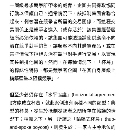
一層級尋求競爭所帶來的威脅，企圖共同採取協同
行動以保護自己。通常情況下，該抵制集團會聯合
起來，剝奪潛在競爭者所需的交易關係，而這種交
易關係正是競爭者進入（或存活於）該集團經營層
級所必須依賴的。該集團可能透過誘使供應商不向
潛在競爭對手銷售、讓顧客不向其購買產品，或在
某些情況下拒絕與潛在競爭對手進行交易，以實現
其達到排他目的。然而，在每種情況下，「杯葛」
的標誌性特徵，都是競爭者企圖「在其自身層級上
構築壁壘以阻擋競爭」。
但至少必須存在「水平協議」(horizontal agreemen
t)方能成立杯葛，就此案例法有兩種不同的類型：典
型的杯葛，發生於抵制發起者之間所存在協議的情
況下；相較之下，另一所謂之「輪輻式杯葛」(hub-
and-spoke boycott)，則發生於：一家占主導地位的