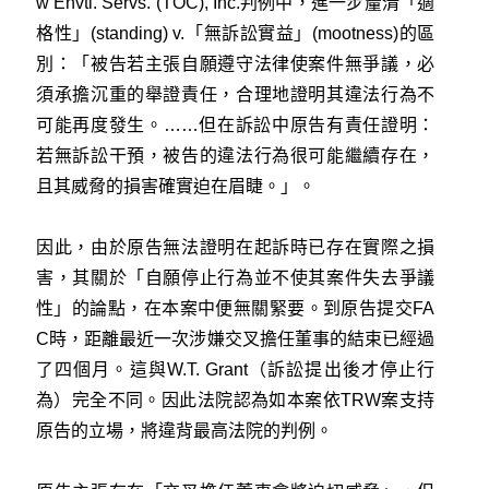
w Envtl. Servs. (TOC), Inc.
判例中，進一步釐清「適
格性」(standing) v.「無訴訟實益」(mootness)的區
別：「被告若主張自願遵守法律使案件無爭議，必
須承擔沉重的舉證責任，合理地證明其違法行為不
可能再度發生。……但在訴訟中原告有責任證明：
若無訴訟干預，被告的違法行為很可能繼續存在，
且其威脅的損害確實迫在眉睫。」。
因此，由於原告無法證明在起訴時已存在實際之損
害，其關於「自願停止行為並不使其案件失去爭議
性」的論點，在本案中便無關緊要。到原告提交FA
C時，距離最近一次涉嫌交叉擔任董事的結束已經過
了四個月。這與W.T. Grant（訴訟提出後才停止行
為）完全不同。因此法院認為如本案依TRW案支持
原告的立場，將違背最高法院的判例。