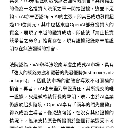
其次，xAI未能證明造成無法彌補的損害。其所提出
的僅為一名投資人決策之單一間接證據，這並不足
夠。xAI亦未否認OpenAI的主張，即其已成功募資超
過110億美元，其中包括來自OpenAI部分投資人的
資金，展現了卓越的融資成功。即使該「禁止投資
競爭者之命令」確實存在，現有證據紀錄亦未能證
明存在無法彌補的損害。
法院認為，xAI辯稱法院應考慮生成式AI市場，具有
「強大的網路效應和顯著的先發優勢(first-mover adv
antages)」，因此該市場的動態會導致不可彌補的
損害。再者，xAI也未盡到舉證責任，其所提交的唯
一證據，只是微軟執行長的聲明，表示由於AI產業
仍處於起步階段，OpenAI享有「兩年的領先優勢」
得以成為主導者。僅憑這句話，在沒有其他證據的
情況下，無法支持原告所提關於整個行業遭受不可