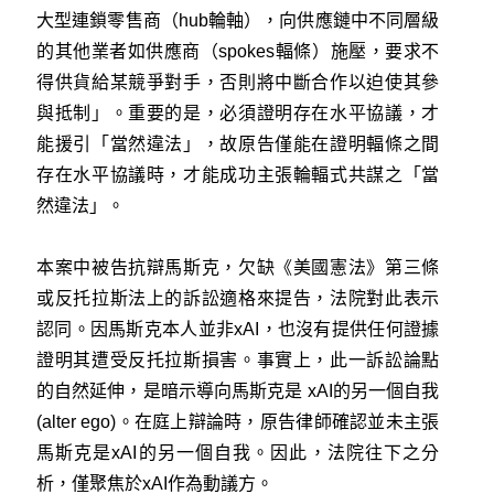
大型連鎖零售商（hub輪軸），向供應鏈中不同層級
的其他業者如供應商（spokes輻條）施壓，要求不
得供貨給某競爭對手，否則將中斷合作以迫使其參
與抵制」。重要的是，必須證明存在水平協議，才
能援引「當然違法」，故原告僅能在證明輻條之間
存在水平協議時，才能成功主張輪輻式共謀之「當
然違法」。
本案中被告抗辯馬斯克，欠缺《美國憲法》第三條
或反托拉斯法上的訴訟適格來提告，法院對此表示
認同。因馬斯克本人並非xAI，也沒有提供任何證據
證明其遭受反托拉斯損害。事實上，此一訴訟論點
的自然延伸，是暗示導向馬斯克是 xAI的另一個自我
(alter ego)。在庭上辯論時，原告律師確認並未主張
馬斯克是xAI的另一個自我。因此，法院往下之分
析，僅聚焦於xAI作為動議方。