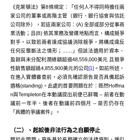
《克萊頓法》第8條規定：「任何人不得同時擔任兩
家公司的董事或高階主管（銀行、銀行協會與信託
公司除外），若這兩家公司：(A) 全部或部分從事商
業活動；且(B) 依其業務及營運地點而言，構成競爭
對手，以致若兩者達成協議消除競爭，將構成違反
任何反壟斷法之情形；……」但該法適用於資本、
盈餘與未分配利潤總額超過48,559,000美元 且競爭
性銷售額超過4,855,900美元的公司
[1]
。如前所述，
在進入實體審查前，必須先確認原告是否具備起訴
適格(standing)。此處的首要問題在於：既然Hoffma
n與Templeton在本動議提出前便已辭職 -- 前者在動
議前一年半、後者在動議前四個月 -- 是否仍存在
「具體的爭議案件」。
（二）、起訟後非法行為之自願停止
關於此問題，原告基於長期確立的法律原則，援引