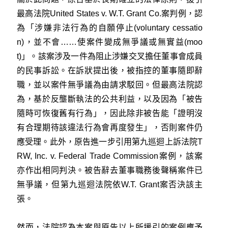
最高法院
United States v. W.T. Grant Co.
案判例，認
為「涉嫌非法行為的自願停止(voluntary cessatio
n)，並不會……使案件變成無爭議或無實益(moo
t)」。該案涉及一件為阻止涉嫌交叉擔任董事會成員
的民事訴訟。在訴狀提出後，被指控的董事隨即辭
職，並以案件無爭議為由請求駁回。但最高法院認
為，基於反壟斷執法的公共利益，以及因為「被告
隨時可恢復舊有行為」，因此除非被告能「證明沒
有合理期待該違法行為會再度發生」，否則案件仍
應受理。此外，原告進一步引用第九巡迴上訴法院
T
RW, Inc. v. Federal Trade Commission
案例，該案
亦作出相同判決。被告辭去董事職務後聲稱案件已
無爭議，但第九巡迴法院依W.T. Grant案否決該主
張。
然而，法院認為本案與原告以上所援引的案例應予