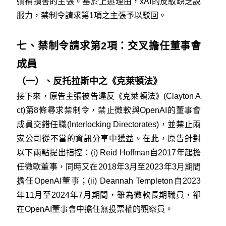
彌補損害的主張。基於上述理由，xAI的反駁缺乏說
服力，禁制令請求第1項之主張予以駁回。
七、禁制令請求第2項：交叉擔任董事會
成員
（一）、反托拉斯中之《克萊頓法》
接下來，原告主張被告違反
《克萊頓法》(Clayton A
ct)
第8條尋求禁制令，禁止微軟與OpenAI的董事會
成員交錯任職(Interlocking Directorates)，並禁止兩
家公司從不當的資訊分享中獲益。在此，原告針對
以下兩點提出指控：(i) Reid Hoffman自2017年起擔
任微軟董事，同時又在2018年3月至2023年3月期間
擔任OpenAI董事；(ii) Deannah Templeton自2023
年11月至2024年7月期間，雖為微軟長期職員，卻
在OpenAI董事會中擔任無投票權的觀察員。