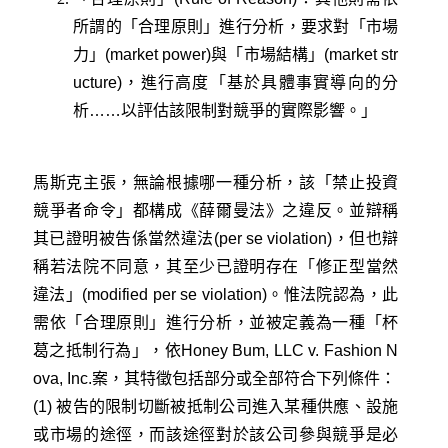
所謂的「合理原則」進行分析，要求對「市場
力」(market power)與「市場結構」(market str
ucture)，進行高度「基於具體事實導向的分
析……以評估該限制對競爭的實際影響。」
馬斯克主張，無論根據哪一種分析，該「禁止投資
競爭者命令」都構成《薛爾曼法》之違反。並辯稱
其已證明被告係當然違法(per se violation)，但也辯
稱若法院不同意，其至少已證明存在「修正型當然
違法」(modified per se violation)。惟法院認為，此
需依「合理原則」進行分析，並被定義為一種「杯
葛之抵制行為」，依
Honey Bum, LLC v. Fashion N
ova, Inc.
案，其特徵包括部分或全部符合下列條件：
(1) 被告的限制切斷被抵制公司進入某種供應、設施
或市場的途徑，而該途徑對於該公司參與競爭是必