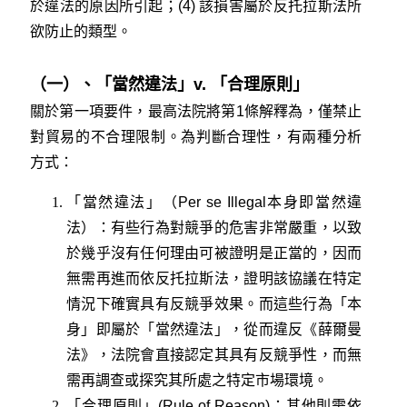
於違法的原因所引起；(4) 該損害屬於反托拉斯法所
欲防止的類型。
（一）、「當然違法」v. 「合理原則」
關於第一項要件，最高法院將第1條解釋為，僅禁止
對貿易的不合理限制。為判斷合理性，有兩種分析
方式：
「當然違法」（Per se Illegal本身即當然違
法）：有些行為對競爭的危害非常嚴重，以致
於幾乎沒有任何理由可被證明是正當的，因而
無需再進而依反托拉斯法，證明該協議在特定
情況下確實具有反競爭效果。而這些行為「本
身」即屬於「當然違法」，從而違反《薛爾曼
法》，法院會直接認定其具有反競爭性，而無
需再調查或探究其所處之特定市場環境。
「合理原則」(Rule of Reason)：其他則需依