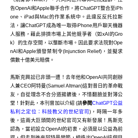
告OpenAI和Apple聯手合作，將ChatGPT整合至iPh
one、iPad與Mac的作業系統中。此違反
反托拉斯
法，讓ChatGPT成為唯一取得iPhone用戶聊天機器
人服務，藉此排擠市場上其他競爭者（如xAI的Gro
k）的生存空間，以壟斷市場。因此要求法院對Ope
nAI和Apple頒發禁制令(Injunction Relief)，並擬求
償數十億美元賠償。
馬斯克興訟已非頭一遭！去年他和OpenAI共同創辦
人兼CEO阿特曼(Samuel Altman)這對昔日的革命戰
友，自從理念不合分道揚鑣後，不惜翻臉並對簿公
堂！針對此，本刊曾加以介紹 (請
參閱
ChatGPT公益
私利之定位：科技教父的世紀官司
)，時隔一年多
後，這兩大巨頭間的世紀官司又有新發展！馬斯克
認為，當初設立OpenAI的初衷，必須是以公益為前
提，但走到後來阿特曼變節，締造出OpenAI這個目