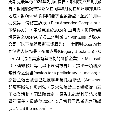
馬斯克最早係2024年2月底提告，旋即突然於6月撤
告，但隨後調整策略又在同年8月初在加州聯邦北區
地院，對OpenAI與阿特曼等重啟訴訟，並於11月中
提交第一份修正訴狀（First Amended Complaint，
下稱FAC）。馬斯克並於2024年11月底，與同案新
增原告之OpenAI前員工齊利斯(Shivon Zilis)以及xAI
公司（以下統稱馬斯克或原告），共同對OpenAI共
同創辦人阿特曼、布羅克曼(Gregory Brockman)、O
pen AI（包含其擁有與控制的關係企業）、Microsoft
（下稱微軟）等（以下統稱被告），提出一項初步
禁制令之動議(motion for a preliminary injunction)，
原告主張因被告已違反聯邦反托拉斯法（Anti-trust
即反壟斷法）與州法，要求法院禁止其繼續從事若
干商業活動。嗣法院裁定，原告未能就其所請求盡
舉證責任，最終於2025年3月初駁回馬斯克之動議
(DENIES the motion）。