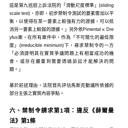
這是第九巡迴上訴法院的「滑動尺度標準」(sliding
scale test)，亦即，初步禁制令測試的要素需加以平
衡，以使得在某一要素上較強有力的證據，可以抵
消另一要素上較弱的證據。」另外依
Pimental v. Dre
yfus
案，在所有案件中，作為「不可簡化的最低限
度」(irreducible minimum)下，尋求禁制令的一方
「必須證明其在實質爭議問題上有相當成功的機
會，或存在嚴重到需要透過訴訟才能解決的問
題。」
基於前述理由，法院首先評估馬斯克動議所依據的
部分主張之實質內容爭點。
六、禁制令請求第1項：違反《薛爾曼
法》第1條