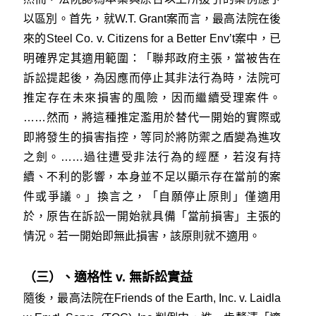
以區別。首先，就W.T. Grant案而言，最高法院在後
來的
Steel Co. v. Citizens for a Better Env’t
案中，已
明確界定其適用範圍：「聯邦政府主張，當被告在
訴訟提起後，為因應而停止其非法行為時，法院可
推定存在未來損害的風險，因而繼續受理案件。
……然而，將這種推定濫用於替代一開始的實際或
即將發生的損害指控，等同於將防禦之盾變為進攻
之劍。……過往遭受非法行為的經歷，若沒有持
續、不利的影響，本身並不足以顯示存在當前的案
件或爭議。」換言之，「自願停止原則」僅適用
於，原告在訴訟一開始就具備「當前損害」主張的
情況。若一開始即無此損害，該原則就不適用。
（三）、適格性 v. 無訴訟實益
隨後，最高法院在
Friends of the Earth, Inc. v. Laidla