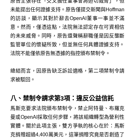
原告主張存在「交叉擔任董事會將迫切威脅」，但
未能提出任何證據支持。原告僅提交新聞與Hoffman
的訪談，顯示其對於辭去OpenAI董事一事並不滿
意。然而，僅憑這點，法院無法認定存在可資相信
的未來威脅。同時，原告還聲稱辭職僅是因反壟斷
監管單位的懷疑所致，但並無任何具體證據支持。
法院不能僅依原告無憑據的指控頒布禁制令。
總結而言，因原告缺乏訴訟適格，第二項禁制令請
求被駁回。
八、禁制令請求第3項：違反公益信託
馬斯克要求法院頒布禁制令，禁止阿特曼、布羅克
曼或OpenAI採取任何步驟，將該組織轉型為營利性
實體。關於此項主張，雙方爭執的核心在於：馬斯
克捐贈超過4,400萬美元，這筆捐贈究竟是否創造了