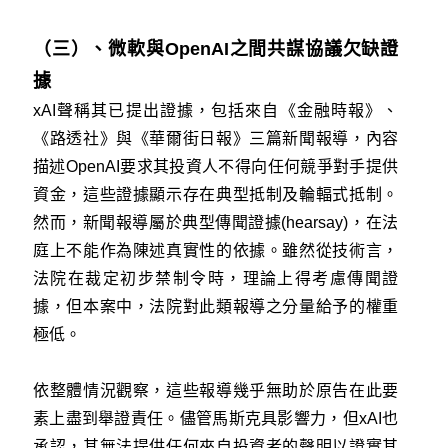
（三）、微軟與OpenAI之間共謀協議欠缺證
據
xAI聲稱其已提出證據，包括來自《金融時報》、
《路透社》與《華爾街日報》三篇新聞報導，內容
描述OpenAI要求其投資人不得向任何競爭對手提供
資金，這些證據顯示存在典型抵制及輪輻式抵制。
然而，新聞報導屬於典型傳聞證據(hearsay)，在法
庭上不能作為陳述真實性的依據。雖然從技術言，
法院在裁定初步禁制令時，理論上得考慮傳聞證
據，但本案中，法院對此類報導之分量給予的權重
極低。
依整體情況觀察，這些報導幾乎無助於原告在此要
素上盡到舉證責任。儘管馬斯克具影響力，但xAI也
承認，其無法提供任何來自投資者的聲明以證實其