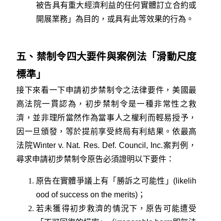
被告具有重大經濟利益的任何實體訂立合約或
開展業務」為目的，或具有此等效果的行為。
五、禁制令四大要件與案例法「滑動尺度
標準」
接下來看一下申請初步禁制令之法律要件，美國最
高法院一貫認為，初步禁制令是一種非常性之救
濟，並非理所當然作為當事人之權利而輕易授予，
因一旦頒發，等於提前享受終局有利結果。依最高
法院
Winter v. Nat. Res. Def. Council, Inc.
案判例，
尋求申請初步禁制令原告必須證明以下要件：
原告在實體爭議上有「勝訴之可能性」(likelih
ood of success on the merits)；
若未獲得初步救濟的情況下，原告可能遭受