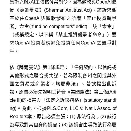
馬斯克與xAI主張核發禁制令，因為微軟與OpenAI違
反
《薛爾曼法》(Sherman Antitrust Act)
。該訴求係
基於由OpenAI與微軟發布之所謂「禁止投資競爭
者」命令(“fund no competitors” edict)，該「命令」
（或稱規定，以下稱「禁止投資競爭者命令」）要
求OpenAI投資者應避免投資任何OpenAI之競爭對
手。
依《薛爾曼法》第1條規定：「任何契約、以信託或
其他形式之聯合或共謀，若為限制各州之間或與外
國之貿易或商業者，均屬非法」。若欲提出此訴
訟，原告必須先證明其符合《美國憲法》第三條(Arti
cle III)的損害與「法定之訴訟適格」(statutory standi
ng)。為此，根據
PLS.Com, LLC v. Nat’l. Assoc. of
Realtors
案，原告必須主張：(1) 非法行為；(2) 該行
為導致對其自身的損害；(3) 該損害由導致該行為屬