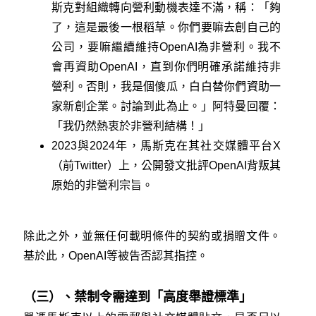
斯克對組織轉向營利動機表達不滿，稱：「夠
了，這是最後一根稻草。你們要嘛去創自己的
公司，要嘛繼續維持OpenAI為非營利。我不
會再資助OpenAI，直到你們明確承諾維持非
營利。否則，我是個傻瓜，白白替你們資助一
家新創企業。討論到此為止。」阿特曼回覆：
「我仍然熱衷於非營利結構！」
2023與2024年，馬斯克在其社交媒體平台X
（前Twitter）上，公開發文批評OpenAI背叛其
原始的非營利宗旨。
除此之外，並無任何載明條件的契約或捐贈文件。
基於此，OpenAI等被告否認其指控。
（三）、禁制令需達到「高度舉證標準」