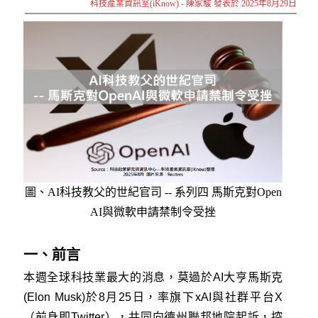
科技產業資訊室(iKnow) - 陳家駿 發表於 2025年8月29日
圖、AI科技教父的世紀官司 -- 系列四 馬斯克對Open
AI與微軟申請禁制令受挫
一、前言
本週全球科技業最大的消息，莫過於AI大亨馬斯克
(Elon Musk)於8月25日，率旗下xAI與社群平台X
（前身即Twitter），共同向德州聯邦地院起訴，控