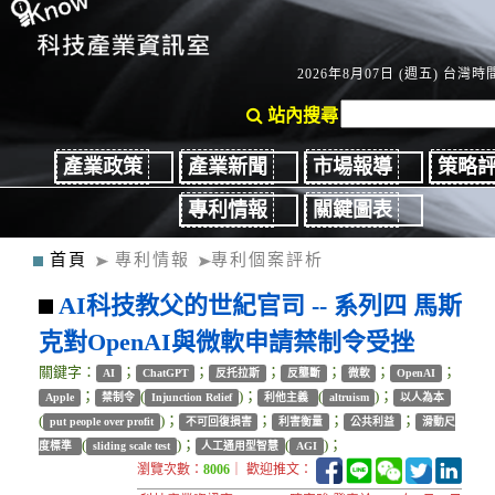
2026年8月07日 (週五) 台灣時間
站內搜尋
產業政策
產業新聞
市場報導
策略
專利情報
關鍵圖表
首頁
專利情報
專利個案評析
AI科技教父的世紀官司 -- 系列四 馬斯
克對OpenAI與微軟申請禁制令受挫
關鍵字：
；
；
；
；
；
；
AI
ChatGPT
反托拉斯
反壟斷
微軟
OpenAI
；
(
)；
(
)；
Apple
禁制令
Injunction Relief
利他主義
altruism
以人為本
(
)；
；
；
；
put people over profit
不可回復損害
利害衡量
公共利益
滑動尺
(
)；
(
)；
度標準
sliding scale test
人工通用型智慧
AGI
瀏覽次數：
8006
｜ 歡迎推文：