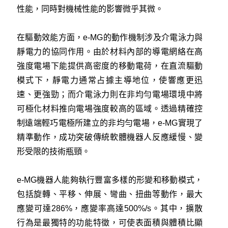
性能，同時對機械性能的影響微乎其微。
在驅動效能方面，e-MG的動作機制涉及介電泳力與
靜電力的協同作用。由於材料內部的導電網絡在高
強度電場下能提供高密度的移動電荷，在直流驅動
模式下，靜電力通常占據主導地位，使響應更迅
速、更強勁；而介電泳力則在非均勻電場環境中將
可極化材料推向電場強度較高的區域。透過精確控
制遠端輕巧電極所建立的非均勻電場，e-MG實現了
精準動作，成功突破傳統軟體機器人反應緩慢、變
形受限的技術瓶頸。
e-MG機器人能夠執行豐富多樣的形變和移動模式，
包括旋轉、平移、伸展、彎曲、扭曲等動作，最大
應變可達286%，應變率高達500%/s。其中，擴散
行為是最獨特的功能特徵，可使表面積與體積比顯