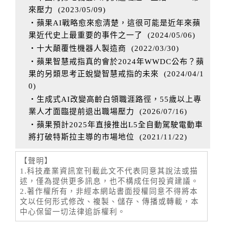
來壓力
(
2023/05/09
)
‧蘋果AI戰略愈來愈清楚，這很可能是近年來蘋
果近代史上最重要的事件之一了
(
2024/05/06
)
‧十大顛覆性機器人製造商
(
2022/03/30
)
‧蘋果智慧戒指真的會於2024年WWDC公布？蘋
果的另類思考正蛻變智慧戒指的未來
(
2024/04/1
0
)
‧生成式AI改變高齡白領職涯路徑，55歲以上專
業人才面臨提前退出職場壓力
(
2026/07/16
)
‧蘋果預計2025年直接推出L5全自動駕駛電動車
將打破特斯拉主導的市場地位
(
2021/11/22
)
【聲明】
1.科技產業資訊室刊載此文不代表同意其說法或描
述，僅為提供更多訊息，也不構成任何投資建議。
2.著作權所有，非經本網站書面授權同意不得將本
文以任何形式修改、複製、儲存、傳播或轉載，本
中心保留一切法律追訴權利。