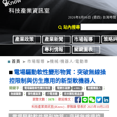
2026年8月06日 (週四) 台灣時間：
站內搜尋
產業政策
產業新聞
市場報導
策略
專利情報
關鍵圖表
首頁
市場報導
機械/機器人/電動車
電場驅動軟性變形物質：突破無線操
控限制與仿生應用的新型軟機器人
關鍵字：
；
(
)；
；
電場驅動軟性變形物質
電變形凝膠
e-MG
軟體機器人
；
；
；
無線驅動
彈性體基質
介電液體
奈米顆粒類晶碳
瀏覽次數：
1678
｜ 歡迎推文：
科技產業資訊室(iKnow) - 廖雅韻 發表於 2025年10月22日