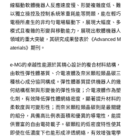
線驅動軟體機器人反應速度慢、形變複雜度低、難
以獨立操控及控制系統笨重耗能等問題，能在輕巧
電極所產生的非均勻電場驅動下，展現大幅度、多
模式且複雜的形變與移動能力，展現出軟體機器人
領域的重大突破，其研究成果發表於《Advanced M
aterials》期刊。
e-MG的卓越性能源於其精心設計的複合材料結構，
由軟性彈性體基質、介電液體及奈米顆粒類晶碳三
種核心成分協同構成。彈性體基質提供機器人的幾
何結構框架與形變後的彈性恢復；介電液體作為塑
化劑，有效降低彈性體網絡密度，顯著提升材料的
柔軟度與可變形性；而奈米顆粒類晶碳則是最關鍵
的組分，具備高比例表面積和優異的導電性，能提
供豐富的自由電荷載子。碳顆粒的低密度特性使其
即使在低濃度下也能形成滲透網絡，有效增強電學