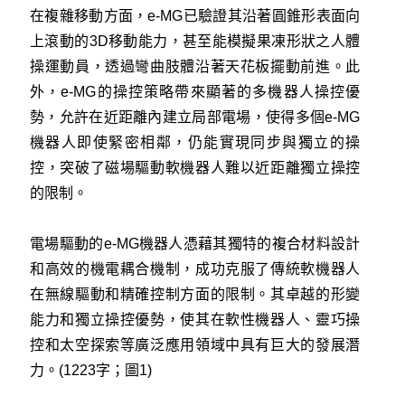
在複雜移動方面，e-MG已驗證其沿著圓錐形表面向
上滾動的3D移動能力，甚至能模擬果凍形狀之人體
操運動員，透過彎曲肢體沿著天花板擺動前進。此
外，e-MG的操控策略帶來顯著的多機器人操控優
勢，允許在近距離內建立局部電場，使得多個e-MG
機器人即使緊密相鄰，仍能實現同步與獨立的操
控，突破了磁場驅動軟機器人難以近距離獨立操控
的限制。
電場驅動的e-MG機器人憑藉其獨特的複合材料設計
和高效的機電耦合機制，成功克服了傳統軟機器人
在無線驅動和精確控制方面的限制。其卓越的形變
能力和獨立操控優勢，使其在軟性機器人、靈巧操
控和太空探索等廣泛應用領域中具有巨大的發展潛
力。(1223字；圖1)