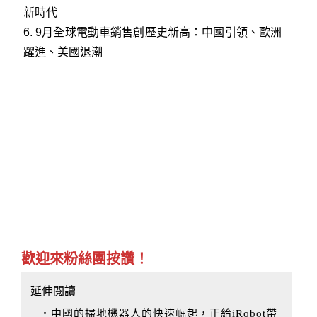
新時代
6.
9月全球電動車銷售創歷史新高：中國引領、歐洲
躍進、美國退潮
歡迎來粉絲團按讚！
延伸閱讀
‧中國的掃地機器人的快速崛起，正給iRobot帶