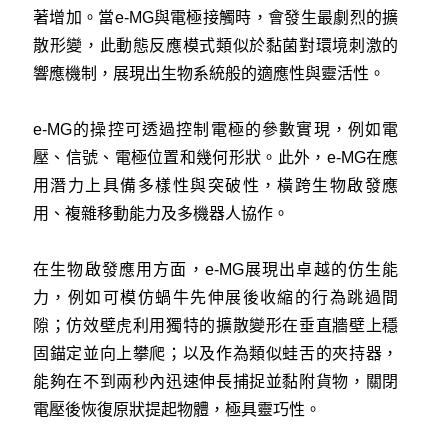
著增加。當e-MG與電極接觸時，會發生最劇烈的擴
散形變，此動態反應模式類似於黏菌對環境刺激的
響應機制，展現出生物系統般的適應性與靈活性。
e-MG的操控可透過控制電極的參數實現，例如電
壓、信號、電極位置和幾何形狀。此外，e-MG在應
用潛力上具備多樣性與突破性，橫跨生物啟發應
用、複雜移動能力及多機器人協作。
在生物啟發應用方面，e-MG展現出卓越的仿生能
力，例如可模仿蝸牛先伸展後收縮的行為跳過間
隙；仿效壁虎利用獨特的擴散變形在垂直牆壁上穩
固錨定並向上攀爬；以及作為類似蛙舌的夾持器，
能夠在不到兩秒內迅速伸長捕捉並黏附貨物，關閉
電壓後恢復原狀提起物體，極具靈巧性。