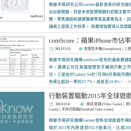
根據市場研究公司Gartner最新發表的研究
出谷歌眼鏡，但是未來智慧眼鏡的初期主要市
務、零售通路和健康醫療等垂直產業為主，因
讓員工提高工作效率。 具備增強實境以及頭戴式
comScore：蘋果iPhone市
2013/11/11
智慧型手機
(
Smartphone
)；
三
根據市場研究機構comScore發布的最新數據
中，蘋果公司在美國智慧型手機用戶數之市場
位。三星由於Galaxy S4於7月與8月兩
有率比起前一季的23.7%，成長至24.9%。 ...
M
行動裝置驅動2015年全球遊戲
2013/11/4
視訊遊戲
(
Video Game
)；
遊
Game
)；
手持式遊戲
(
Handheld Video Game
)
根據市場研究機構Gartner發佈全球遊戲
值於2013年內將達到932.8億美元，比起20