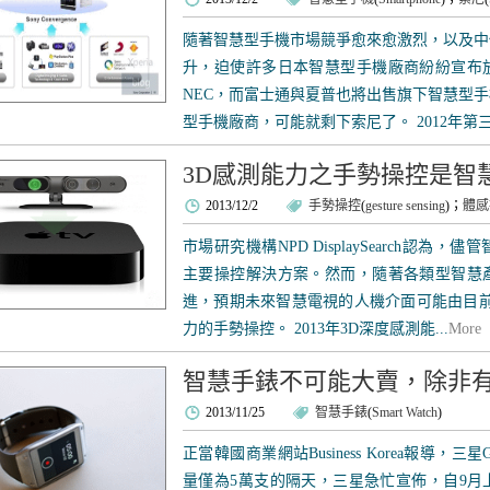
隨著智慧型手機市場競爭愈來愈激烈，以及中
升，迫使許多日本智慧型手機廠商紛紛宣布
NEC，而富士通與夏普也將出售旗下智慧型
型手機廠商，可能就剩下索尼了。 2012年第三
3D感測能力之手勢操控是智
2013/12/2
手勢操控
(
gesture sensing
)；
體感
市場研究機構NPD DisplaySearch認
主要操控解決方案。然而，隨著各類型智慧
進，預期未來智慧電視的人機介面可能由目前
力的手勢操控。 2013年3D深度感測能...
More
智慧手錶不可能大賣，除非
2013/11/25
智慧手錶
(
Smart Watch
)
正當韓國商業網站Business Korea報導，三星
量僅為5萬支的隔天，三星急忙宣佈，自9月上市以