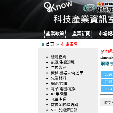
產業政策
產業新聞
市場報
首頁
市場報導
@
本網
總體產業
stmemb
能源/生態環境
網路/
生技醫藥
機械/機器人/電動車
2026
先端材料
2015
網路/通訊
電子/電機/電腦
2004
IC 半導體
光電產業
發文
數位金融/區塊鏈
STPI於經濟日報