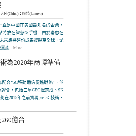
戰
國大陸
(
China
)；
聯想
(
Lenovo
)
想就一直是中國在美國最知名的企業，
點將放在智慧型手機。由於聯想在
未來想將這份成果複製至全球，尤
產...
More
G技術為2020年商轉準備
，為配合“5G移動通信促進戰略”，並
家聽證會，包括三星CEO崔志成、SK
在2015年之前實現pre-5G技術，
260億台