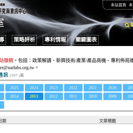
本站首頁
本
導
策略評析
專利情報
關鍵圖表
站徵稿
，包括：政策解讀、新興技術/產業/產品商機、專利佈局連
er@narlabs.org.tw。
通訊
(107 )篇
2025
2024
2023
2022
2021
2020
20
2014
2013
2012
2011
2010
2009
20
日期
文章標題