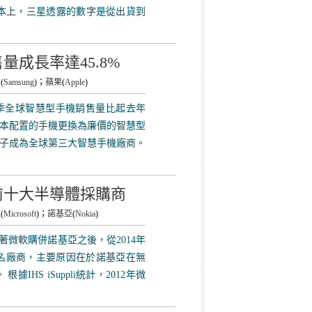
基本上，三星透露的數字是從出貨到
量成長率達45.8%
星
(
Samsung
)；
蘋果
(
Apple
)
年第三季全球智慧型手機銷售量比起去年
本配置的手機更換為廉價的智慧型
電子成為全球第三大智慧手機廠商。
前十大半導體採購商
軟
(
Microsoft
)；
諾基亞
(
Nokia
)
，隨著微軟購併諾基亞之後，從2014年
名廠商，主要原因在於諾基亞在無
HS iSuppli統計，2012年微