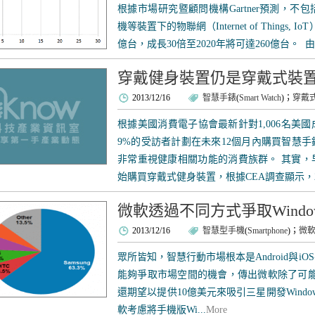
根據市場研究暨顧問機構Gartner預測，
機等裝置下的物聯網（Internet of Things,
億台，成長30倍至2020年將可達260億台。 
穿戴健身裝置仍是穿戴式裝
2013/12/16
智慧手錶
(
Smart Watch
)；
穿戴
根據美國消費電子協會最新針對1,006名美
9%的受訪者計劃在未來12個月內購買智慧
非常重視健康相關功能的消費族群。 其實，
始購買穿戴式健身裝置，根據CEA調查顯示，201
微軟透過不同方式爭取Window
2013/12/16
智慧型手機
(
Smartphone
)；
微
眾所皆知，智慧行動市場根本是Android與
能夠爭取市場空間的機會，傳出微軟除了可能取消W
還期望以提供10億美元來吸引三星開發Window
軟考慮將手機版Wi...
More