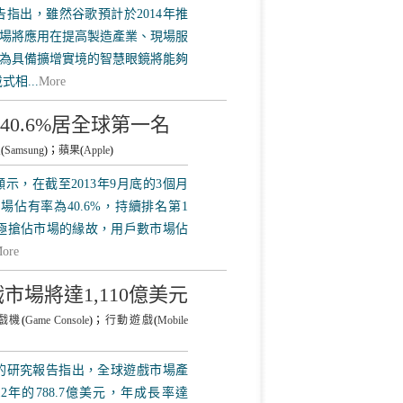
報告指出，雖然谷歌預計於2014年推
場將應用在提高製造產業、現場服
為具備擴增實境的智慧眼鏡將能夠
相...
More
佔率40.6%居全球第一名
星
(
Samsung
)；
蘋果
(
Apple
)
顯示，在截至2013年9月底的3個月
佔有率為40.6%，持續排名第1
個月積極搶佔市場的緣故，用戶數市場佔
ore
市場將達1,110億美元
戲機
(
Game Console
)；
行動遊戲
(
Mobile
市場的研究報告指出，全球遊戲市場產
12年的788.7億美元，年成長率達