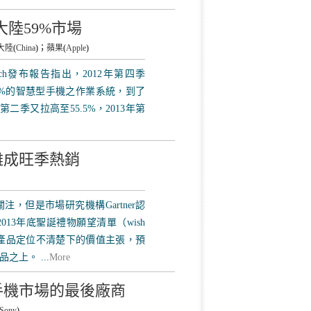
國大陸59%市場
大陸
(
China
)；
蘋果
(
Apple
)
omTech發布報告指出，2012年第四季
50%的智慧型手機之作業系統，到了
第二季又拉高至55.5%，2013年第
難成旺季熱銷
注，但是市場研究機構Gartner認
13年底聖誕禮物願望清單（wish
及產品定位不清楚下的價值主張，預
上。 ...
More
手機市場的最後廠商
Sony
)