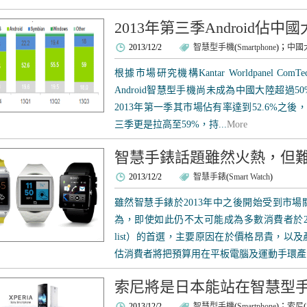
2013年第三季Android佔中
2013/12/2
智慧型手機
(
Smartphone
)；
中國
根據市場研究機構Kantar Worldpanel C
Android智慧型手機尚未成為中國大陸超過
2013年第一季其市場佔有率達到52.6%之後，
三季更是拉高至59%，持...
More
智慧手錶話題雖然火熱，但
2013/12/2
智慧手錶
(
Smart Watch
)
雖然智慧手錶於2013年中之後開始受到市場關
為，即使如此仍不太可能成為多數消費者於20
list）的首選，主要原因在於價格昂貴，以
估消費者將把預算用在平板電腦及運動手環產品之
索尼將是日本能站在智慧型
2013/12/2
智慧型手機
(
Smartphone
)；
索尼
(