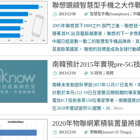
聯想覬覦智慧型手機之大作
2013/12/30
智慧型手機
(
Smartphone
)；
中
2005年聯想買下IBM之PC部門之後，聯
隨著其PC出貨量超越惠普，聯想的下一步焦
中國已經是數一數二的智慧型手機品牌商，其
其是歐美國家。 聯想的目標是成為全球行動裝置
南韓預計2015年實現pre-5
2013/12/18
5G技術
；
南韓
南韓未來創造科學部2013年12月17日宣布
計劃於本月(12) 19日在首爾召開相關的專
電信ICT技術長等150位專家學者。南韓還將計劃
在2018年嘗試提供5G服務，20...
More
2020年物聯網累積裝置量將達
2013/12/16
物聯網
(
Internet Of Things
)