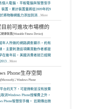
不包括個人電腦、平板電腦與智慧型手
 IoT）裝置，累計裝置量將從2009年的9
由於將物聯網能力添加到消...
More
置目前可進攻市場標的
式健康裝置
(
Wearable Fitness Device
)
國成年人所做的網路調查顯示，約有
手錶，主要刺激這項購買動作者都是
早在幾年前，美國消費者就已經開
3...
More
s Phone生存空間
軟
(
Microsoft
)；
Windows Phone
iOS平台的天下，可是微軟並沒有放棄
indows Phone授權費之外，
s Phone智慧型手機。 近期傳出微