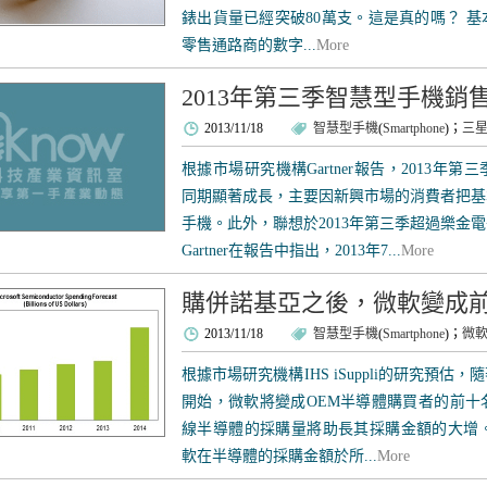
錶出貨量已經突破80萬支。這是真的嗎？ 
零售通路商的數字...
More
2013年第三季智慧型手機銷售
2013/11/18
智慧型手機
(
Smartphone
)；
三
根據市場研究機構Gartner報告，2013
同期顯著成長，主要因新興市場的消費者把基
手機。此外，聯想於2013年第三季超過樂金
Gartner在報告中指出，2013年7...
More
購併諾基亞之後，微軟變成
2013/11/18
智慧型手機
(
Smartphone
)；
微
根據市場研究機構IHS iSuppli的研究預估
開始，微軟將變成OEM半導體購買者的前十
線半導體的採購量將助長其採購金額的大增。 根據I
軟在半導體的採購金額於所...
More