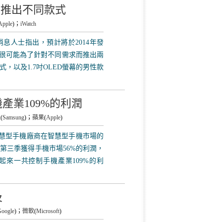
男女推出不同款式
Apple
)；
iWatch
透露，消息人士指出，預計將於2014年發
式，很可能為了針對不同需求而推出兩
式，以及1.7吋OLED螢幕的男性款
產業109%的利潤
星
(
Samsung
)；
蘋果
(
Apple
)
期追蹤智慧型手機廠商在智慧型手機市場的
年第三季獲得手機市場56%的利潤，
起來一共控制手機產業109%的利
及
oogle
)；
微軟
(
Microsoft
)