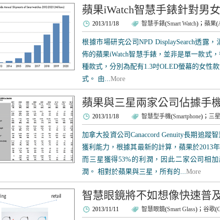
蘋果iWatch智慧手錶針對
2013/11/18
智慧手錶
(
Smart Watch
)；
蘋果
(
根據市場研究公司NPD DisplaySearch
佈的蘋果iWatch智慧手錶，並非是單一款
種款式，分別為配有1.3吋OLED螢幕的女性款
式。 由...
More
蘋果與三星兩家公司佔據手機
2013/11/18
智慧型手機
(
Smartphone
)；
三
加拿大投資公司Canaccord Genuity長
獲利能力，根據其最新的計算，蘋果於2013
而三星獲得53%的利潤，因此二家公司相加
潤。 相對於蘋果與三星，所有的...
More
智慧眼鏡將不如想像快速普
2013/11/11
智慧眼鏡
(
Smart Glass
)；
谷歌
(
G