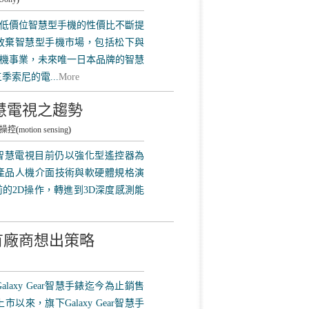
低價位智慧型手機的性價比不斷提
放棄智慧型手機市場，包括松下與
手機事業，未來唯一日本品牌的智慧
季索尼的電...
More
慧電視之趨勢
操控
(
motion sensing
)
為，儘管智慧電視目前仍以強化型遙控器為
產品人機介面技術與軟硬體規格演
的2D操作，轉進到3D深度感測能
有廠商想出策略
Galaxy Gear智慧手錶迄今為止銷售
來，旗下Galaxy Gear智慧手