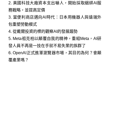
2.
美國科技大廠資本支出嚇人，開始採取綑綁AI服
務戰略，並提高定價
3.
當便利商店邁向AI時代：日本用機器人與遠端外
包重塑勞動模式
4.
從戴爾投資的標的觀察AI的發展趨勢
5.
Meta祖克柏以顛覆自我的精神，重組Meta，AI研
發人員不再是一技在手就不易失業的族群了
6.
OpenAI正式進軍瀏覽器市場，其目的為何？會顛
覆產業嗎？