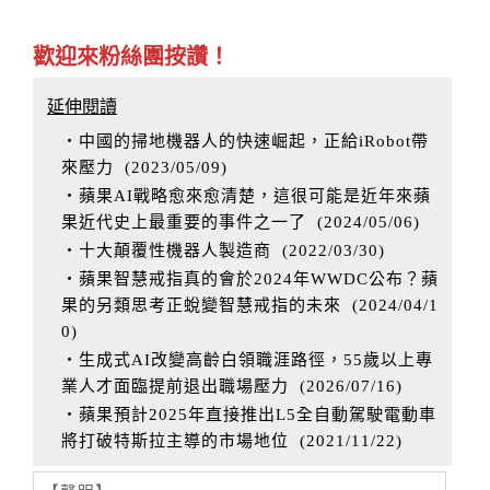
歡迎來粉絲團按讚！
延伸閱讀
‧中國的掃地機器人的快速崛起，正給iRobot帶
來壓力
(
2023/05/09
)
‧蘋果AI戰略愈來愈清楚，這很可能是近年來蘋
果近代史上最重要的事件之一了
(
2024/05/06
)
‧十大顛覆性機器人製造商
(
2022/03/30
)
‧蘋果智慧戒指真的會於2024年WWDC公布？蘋
果的另類思考正蛻變智慧戒指的未來
(
2024/04/1
0
)
‧生成式AI改變高齡白領職涯路徑，55歲以上專
業人才面臨提前退出職場壓力
(
2026/07/16
)
‧蘋果預計2025年直接推出L5全自動駕駛電動車
將打破特斯拉主導的市場地位
(
2021/11/22
)