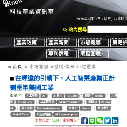
2026年8月07日 (週五) 台灣時間
站內搜尋
產業政策
產業新聞
市場報導
策略
專利情報
關鍵圖表
首頁
市場報導
機械/機器人/電動車
在輝達的引領下，人工智慧產業正計
劃重塑美國工業
關鍵字：
(
)；
(
)；
(
)；
人工智慧
AI
AI晶片
AI Chip
輝達
Nvidia
AI產
(
)；
(
)；
(
業
AI Industry
AI基礎設施
AI Infrastructure
實體AI
Physical
)；
(
)；
(
)；
AI
再工業化
Reindustrialization
甲骨文
Oracle
數位孿生
(
)；
(
)
Digital Twin
AI超級電腦
AI Supercomputer
瀏覽次數：
1200
｜ 歡迎推文：