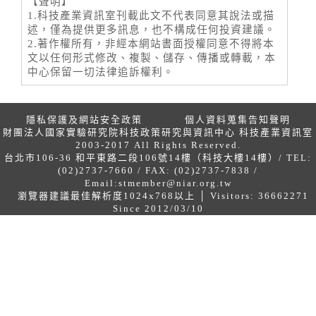
【聲明】
1.科技產業資訊室刊載此文不代表同意其說法或描
述，僅為提供更多訊息，也不構成任何投資建議。
2.著作權所有，非經本網站書面授權同意不得將本
文以任何形式修改、複製、儲存、傳播或轉載，本
中心保留一切法律追訴權利。
隱私保護及網站安全政策
個人資料蒐集告知聲明
財團法人國家實驗研究院科技政策研究與資訊中心 科技產業資訊室
2003-2017 All Rights Reserved.
台北市106-36 和平東路二段106號14樓（科技大樓14樓）/ TEL:
(02)2737-7660 / FAX: (02)2737-7838 /
Email:
stmember@niar.org.tw
瀏覽器建議最佳解析度1024x768以上 │ Visitors: 36662271
Since 2012/03/10