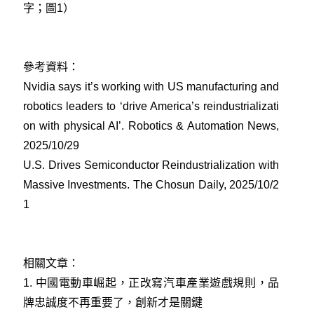
字；圖1）
參考資料：
Nvidia says it’s working with US manufacturing and
robotics leaders to ‘drive America’s reindustrializati
on with physical AI’. Robotics & Automation News,
2025/10/29
U.S. Drives Semiconductor Reindustrialization with
Massive Investments. The Chosun Daily, 2025/10/2
1
相關文章：
1.
中國電動車崛起，正改寫汽車產業遊戲規則，品
牌忠誠度不再重要了，創新才是關鍵