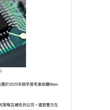
心
2025年稍早曾考慮收購Marv
ngs的策略互補性的公司。儘管雙方在