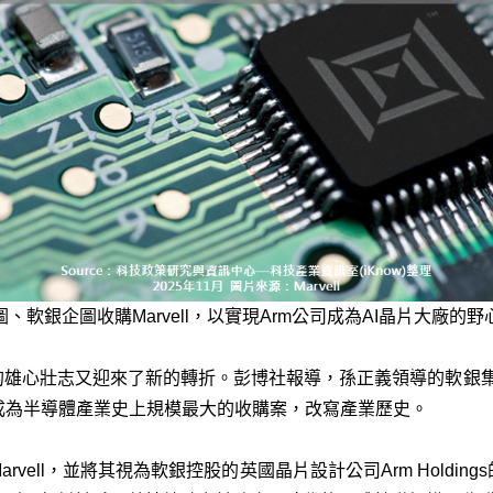
圖、軟銀企圖收購Marvell，以實現Arm公司成為AI晶片大廠的野
的雄心壯志又迎來了新的轉折。彭博社報導，孫正義領導的軟銀集團於
將成為半導體產業史上規模最大的收購案，改寫產業歷史。
vell，並將其視為軟銀控股的英國晶片設計公司Arm Holdi