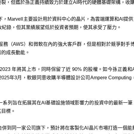
裂，但鑑於孫正義持續致力於建立AI時代的硬體基礎架構，收
領導下，Marvell主要設計用於資料中心的晶片，為雲端運算和AI提供支援
收紀錄，但其業績展望低於投資者預期，使其承受了壓力。
網路服務（AWS）和微軟在內的強大客戶群，但是相對於競爭對手博
著的成長動能。
 2023 年將其上市，同時保留了近 90% 的股權。如今孫正義
025年3月，軟銀同意收購半導體設計公司Ampere Comput
軟銀一系列旨在拓展其在AI基礎設施領域影響力的投資中的最新一
其目標。
Arm合併到同一家公司旗下，預計將在客製化AI晶片市場打造一