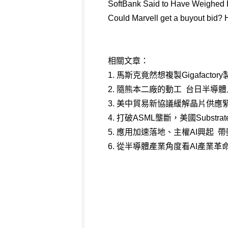
SoftBank Said to Have Weighed P
Could Marvell get a buyout bid?
相關文章：
1.
馬斯克竟然想複製Gigafacto
2.
隨熊本二廠的動工 台日半導體
3.
美中貿易新協議緩解晶片供應緊張
4.
打破ASML壟斷，美國Subst
5.
應用加速落地、主權AI興起 
6.
從半導體產業角度看AI產業革