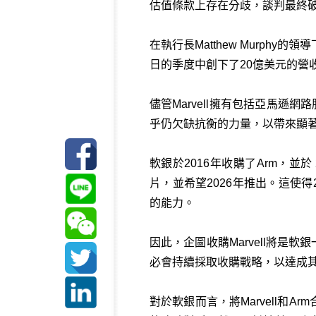
估值條款上存在分歧，談判最終破
在執行長Matthew Murphy的
日的季度中創下了20億美元的營
儘管Marvell擁有包括亞馬遜
乎仍欠缺抗衡的力量，以帶來顯
軟銀於2016年收購了Arm，並於
片，並希望2026年推出。這使得2
的能力。
因此，企圖收購Marvell將是
必會持續採取收購戰略，以達成
對於軟銀而言，將Marvell和