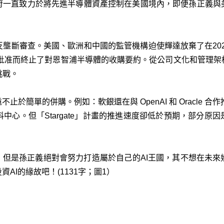
府一直致力於將先進半導體資產控制在美國境內，即便孫正義與
能面臨反壟斷審查。美國、歐洲和中國的監管機構迫使輝達放棄了在20
絕批准而終止了對恩智浦半導體的收購要約。從公司文化和管理
挑戰。
簡單的併購。例如：軟銀還在與 OpenAI 和 Oracle 合作推進其價
料中心。但「Stargate」計畫的推進速度卻低於預期，部分
，但是孫正義絕對會努力打造屬於自己的AI王國，其不想在未
AI的緣故吧！(1131字；圖1）