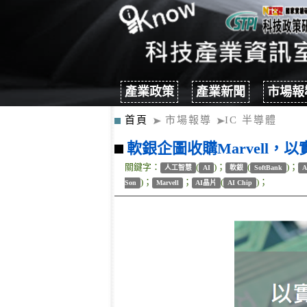
產業政策
產業新聞
市場報
首頁
市場報導
IC 半導體
軟銀企圖收購Marvell，
關鍵字：
(
)；
(
)；
人工智慧
AI
軟銀
SoftBank
A
)；
；
(
)；
Son
Marvell
AI晶片
AI Chip