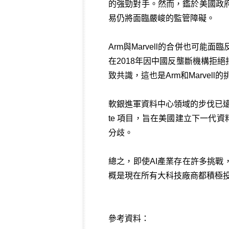
的強勁對手。然而，鑑於美國政
易仍將面臨嚴峻的監管障礙。
Arm與Marvell的合併也可
在2018年因中國反壟斷機構拒
致共識，這也是Arm和Marvell的
軟銀進軍資料中心領域的步伐已遠不止於
te 項目，旨在美國建立下一代資
分歧。
總之，即使AI產業存在許多挑戰
概是現在所有大科技廠商都積極投資
參考資料：