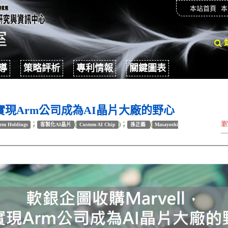
本站首頁
本
導
策略評析
專利情報
關鍵圖表
以實現Arm公司成為AI晶片大廠的野心
；
(
)；
(
瀏
rm Holdings
客製化AI晶片
Custom AI Chip
孫正義
Masayoshi