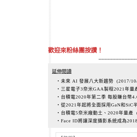
歡迎來粉絲團按讚！
-------------------------
延伸閱讀
‧未來 AI 發展八大新趨勢
(
2017/10
‧三星電子3奈米GAA製程2021年量
‧台積電2020年第二季 每股賺台幣4
‧從2021年起將全面採用GaN和Si
‧台積電5奈米廠動土、2020年量產
‧Face ID將讓深度攝影系統成為20