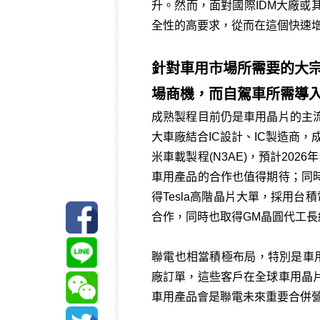
升。然而，面對國際IDM大廠
全性的高要求，從而在這個快速
針對車用市場所需要的大
場商機，而自駕車所需導
成熟製程目前仍是車用晶片的主
大車廠結合IC設計、IC製造商，成
米車載製程(N3AE)，預計202
車用產品的合作也值得期待；同
得Tesla高階晶片大單，採用
合作，同時也取得GM晶圓代工長
聯電也相當積極布局，特別是車用電
廠訂單，這些客戶在全球車用晶
車用產品會是聯電未來重要合併