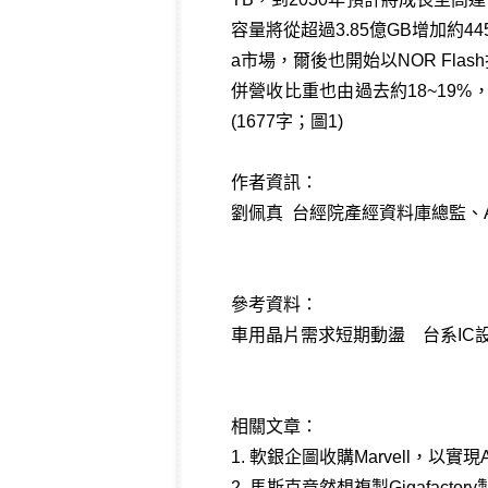
容量將從超過3.85億GB增加約4
a市場，爾後也開始以NOR Fl
併營收比重也由過去約18~19
(1677字；圖1)
作者資訊：
劉佩真 台經院產經資料庫總監、A
參考資料：
車用晶片需求短期動盪 台系IC設計
相關文章：
1.
軟銀企圖收購Marvell，以實
2.
馬斯克竟然想複製Gigafacto