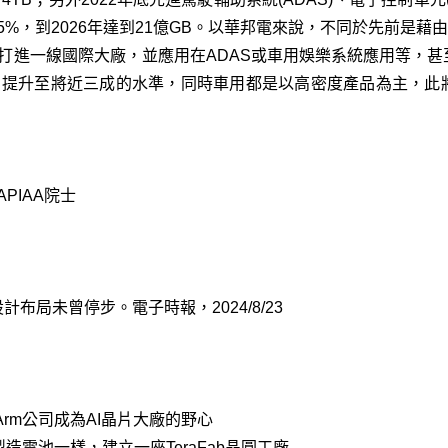
45%，到2026年達到21億GB。以華邦電來說，不同於先前是藉由
ash打進一線國際大廠，並應用在ADAS或車用娛樂系統應用等
%，提升至將近三成的水準，同時車用都是以高密度產品為主，
PIAA院士
布局未曾停步。電子時報，2024/8/23
現Arm公司成為AI晶片大廠的野心
ry製造電池一樣，建立一座TeraFab晶圓工廠