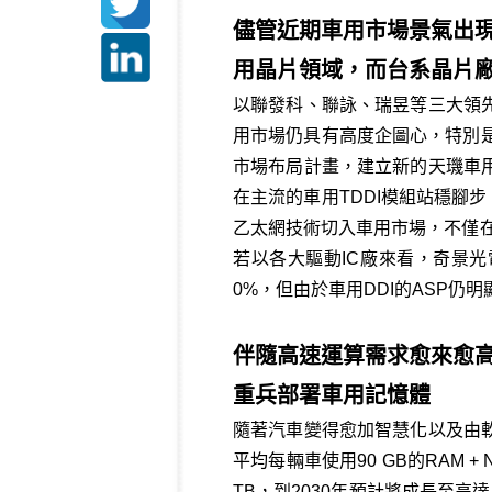
儘管近期車用市場景氣出現
用晶片領域，而台系晶片
以聯發科、聯詠、瑞昱等三大領
用市場仍具有高度企圖心，特別是
市場布局計畫，建立新的天璣車
在主流的車用TDDI模組站穩腳步
乙太網技術切入車用市場，不僅在
若以各大驅動IC廠來看，奇景
0%，但由於車用DDI的ASP仍
伴隨高速運算需求愈來愈
重兵部署車用記憶體
隨著汽車變得愈加智慧化以及由
平均每輛車使用90 GB的RAM 
TB，到2030年預計將成長至高達