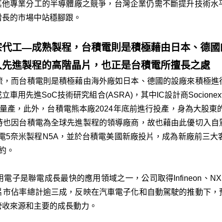
或其他專業分工的半導體廠之競爭，台灣企業仍需不斷提升技術水
增長的市場中站穩腳跟。
宗代工—成熟製程，台積電則是積極藉由日本、德國
入先進製程的高階晶片，也正是台積電所擅長之處
流，而台積電則是積極藉由海外廠如日本、德國的設廠來積極進
立車用先進SoC技術研究組合(ASRA)，其中IC設計商Socion
6年量產，此外，台積電熊本廠2024年底前進行投產，身為大股東的
時也因台積電為全球先進製程的領導廠商，故也藉由此優切入自
台積電5奈米製程N5A，並於台積電美國新廠投片，成為新廠前三大
約。
子是聯電成長最快的應用領域之一，公司取得Infineon、N
片市佔率總計逾三成，反映在汽車電子化和自動駕駛的推動下，
營收來源和主要的成長動力。