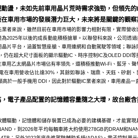
動盪，未如先前車用晶片荒時需求強勁，但領先的
廠在車用市場的發展潛力巨大，未來將是關鍵的觀察
先業者來說，雖然目前在車用市場的影響力相對有限，實際營收
為2025年以後的成長動能積極搶單。以聯發科來說，公司透過與N
用晶片平台，涵蓋智慧座艙、車用連網和自動駕駛等領域；聯詠
，仍在超大尺寸面板的顯示驅動IC、時序控制IC及OLED DD
車用乙太網晶片市場佔有率領先，還積極推動Wi-Fi、藍牙、
光電在車用營收佔比達30%，其餘如聯詠、瑞鼎、天鈺、矽創、
明顯高於一般手機用 DDI，因此對於驅動IC業者來說，車用產品
高，電子產品配置的記憶體容量隨之大增，故台廠含
軟體驅動，記憶體和儲存裝置已成為必要的建構基礎，才能實現
+ NAND，到2026年平均每輛車將大約使用278GB的DRAM和
 4TB；另外2022年底先進駕駛輔助系統(ADAS)、電子控制單