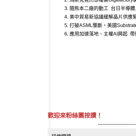
3.
隨熊本二廠的動工 台日半導體
4.
美中貿易新協議緩解晶片供應緊張
5.
打破ASML壟斷，美國Subst
6.
應用加速落地、主權AI興起 
歡迎來粉絲團按讚！
-------------------------