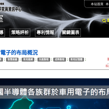
本站首頁
本
導
策略評析
專利情報
關鍵圖表
用電子的布局概況
；
；
；
；
；
；
車
智慧座艙
車用連網
先進製程
成熟製程
車用記憶體
科