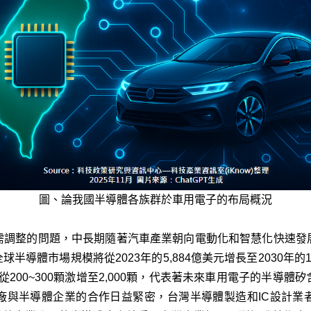
圖、論我國半導體各族群於車用電子的布局概況
需調整的問題，中長期隨著汽車產業朝向電動化和智慧化快速發
球半導體市場規模將從2023年的5,884億美元增長至2030年
200~300顆激增至2,000顆，代表著未來車用電子的半導
廠與半導體企業的合作日益緊密，台灣半導體製造和IC設計業