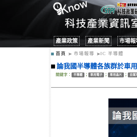
產業政策
產業新聞
市場報
首頁
市場報導
IC 半導體
論我國半導體各族群於車
關鍵字：
；
；
；
半導體
車用電子
車用晶片
自駕