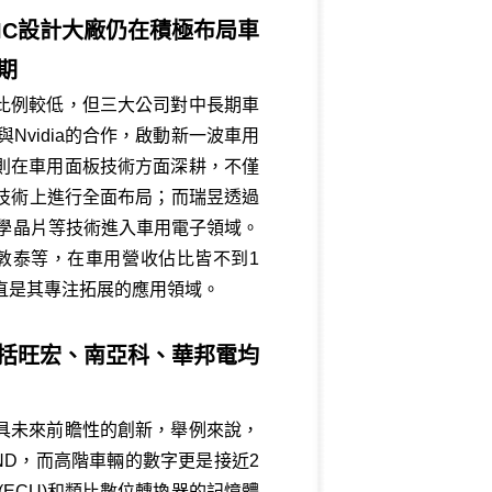
IC設計大廠仍在積極布局車
期
比例較低，但三大公司對中長期車
vidia的合作，啟動新一波車用
則在車用面板技術方面深耕，不僅
I等技術上進行全面布局；而瑞昱透過
聲學晶片等技術進入車用電子領域。
敦泰等，在車用營收佔比皆不到1
一直是其專注拓展的應用領域。
括旺宏、南亞科、華邦電均
具未來前瞻性的創新，舉例來說，
NAND，而高階車輛的數字更是接近2
元(ECU)和類比數位轉換器的記憶體