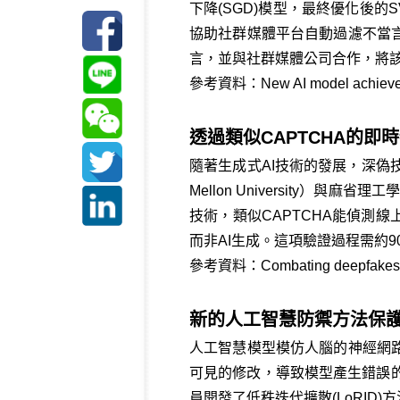
下降(SGD)模型，最終優化後的SV
協助社群媒體平台自動過濾不當
言，並與社群媒體公司合作，
參考資料：
New AI model achieve
透過類似CAPTCHA的
隨著生成式AI技術的發展，深偽
Mellon University）
技術，類似CAPTCHA能偵測
而非AI生成。這項驗證過程需約
參考資料：
Combating deepfakes w
新的人工智慧防禦方法保
人工智慧模型模仿人腦的神經網
可見的修改，導致模型產生錯誤的結果。
員開發了低秩迭代擴散(LoRI