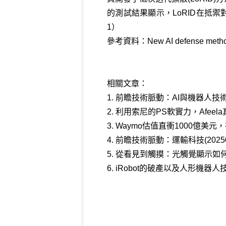
的測試結果顯示，LoRID在抵
1）
參考資料：
New AI defense method
相關文章：
1.
前瞻技術脈動：AI與機器人技術(2
2.
利用索尼的PS軟實力，Afee
3.
Waymo估值直衝1000億美元，
4.
前瞻技術脈動：運輸科技(20250
5.
從看見到觸摸：光觸覺顯示如
6.
iRobot的破產以及人形機器