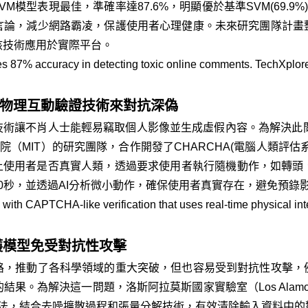
M模型表現最佳，準確率達87.6%，明顯優於基準SVM(69.9%)
言論，減少網路霸凌，保護使用者心理健康。未來研究團隊計畫
將該技術應用於實際平台。
s 87% accuracy in detecting toxic online comments. TechXplore
即時物理互動驗證技術來對抗深偽
技術讓不肖人士能輕易竊取個人影像並生成虛假內容。為解決此問題，
與麻省理工學院（MIT）的研究團隊，合作開發了CHARCHA(電腦人
線上使用者是否真實人類，透過要求使用者執行隨機動作，如轉
90秒，並透過AI分析微小動作，確保使用者真實存在，避免預
ith CAPTCHA-like verification that uses real-time physical int
護模型免受對抗性攻擊
路，推動了各科學領域的重大突破，但也容易受到對抗性攻擊，
為解決這一問題，洛斯阿拉莫斯國家實驗室（Los Alamos Natio
D)方法，結合去噪擴散過程和張量分解技術，有效清除輸入資料中