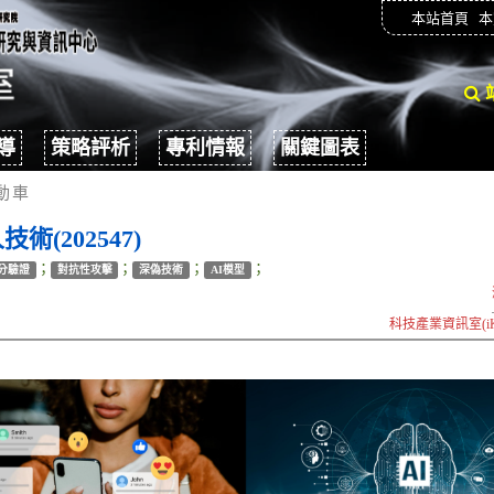
本站首頁
本
導
策略評析
專利情報
關鍵圖表
動車
(202547)
；
；
；
；
分驗證
對抗性攻擊
深偽技術
AI模型
科技產業資訊室(iK