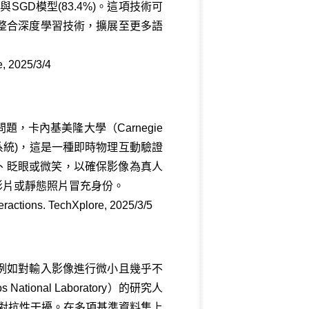
與SGD模型(83.4%)。這項技術可
整合深度學習技術，擴展至更多語
, 2025/3/4
卡內基美隆大學（Carnegie
類評估系統)，這是一種即時物理互動驗證
頭、眨眼或微笑，以確保影像為真人
錄影片或靜態照片冒充身份。
eractions. TechXplore, 2025/3/5
例如對輸入影像進行微小且幾乎不
nal Laboratory）的研究人
的對抗性干擾。在多項基準資料集上