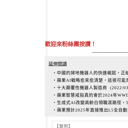
歡迎來粉絲團按讚！
-------------------------
延伸閱讀
‧中國的掃地機器人的快速崛起，正給i
‧蘋果AI戰略愈來愈清楚，這很可
‧十大顛覆性機器人製造商
(
2022/0
‧蘋果智慧戒指真的會於2024年W
‧生成式AI改變高齡白領職涯路徑，
‧蘋果預計2025年直接推出L5全自
【聲明】