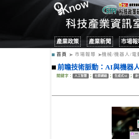
產業政策
產業新聞
市場報
首頁
市場報導
機械/機器人/電
前瞻技術脈動：AI與機器人技術
關鍵字：
；
；
；
人工智慧
社群網絡
生成式AI
身