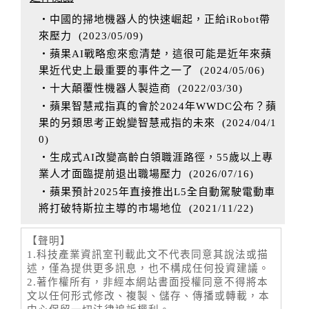
‧中國的掃地機器人的快速崛起，正給iRobot帶
來壓力
(
2023/05/09
)
‧蘋果AI戰略愈來愈清楚，這很可能是近年來蘋
果近代史上最重要的事件之一了
(
2024/05/06
)
‧十大顛覆性機器人製造商
(
2022/03/30
)
‧蘋果智慧戒指真的會於2024年WWDC公布？蘋
果的另類思考正蛻變智慧戒指的未來
(
2024/04/1
0
)
‧生成式AI改變高齡白領職涯路徑，55歲以上專
業人才面臨提前退出職場壓力
(
2026/07/16
)
‧蘋果預計2025年直接推出L5全自動駕駛電動車
將打破特斯拉主導的市場地位
(
2021/11/22
)
【聲明】
1.科技產業資訊室刊載此文不代表同意其說法或描
述，僅為提供更多訊息，也不構成任何投資建議。
2.著作權所有，非經本網站書面授權同意不得將本
文以任何形式修改、複製、儲存、傳播或轉載，本