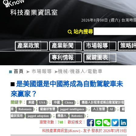
2026年8月08日 (週六) 台灣時間：
站內搜尋
產業政策
產業新聞
市場報導
策略
專利情報
關鍵圖表
首頁
市場報導
機械/機器人/電動車
是美國還是中國將成為自動駕駛車未
來贏家？
關鍵字：
(
)；
(
)；
美國
USA
中國
China
機器人計程車或稱自動駕駛計程
(
)；
(
)；
(
)；
車
Robotaxis
鋸齒狀智慧
jagged intelligence
人工智慧
AI
鋸
(
)；
(
)；
齒狀採用
jagged adoption
機器人
Robotics
瀏覽次數：
748
｜ 歡迎推文：
科技產業資訊室(iKnow) - 友子 發表於 2026年5月19日