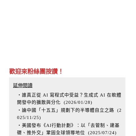
歡迎來粉絲團按讚！
延伸閱讀
‧誰真正從 AI 寫程式中受益？生成式 AI 在軟體
開發中的擴散與分化
(
2026/01/28
)
‧論中國「十五五」規劃下的半導體自立之路
(
2
025/11/25
)
‧美國發布《AI行動計劃》：以「去管制、建基
礎、推外交」鞏固全球領導地位
(
2025/07/24
)