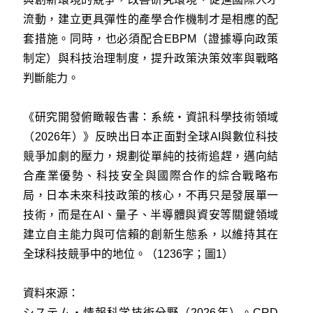
流動，建立更具彈性的產學合作機制才是相應的配
套措施。同時，也必須配合EBPM（證據導向政策
制定）與科技治理制度，提升政策決策效率與戰略
判斷能力。
《研究開發俯瞰報告書：系統・資訊科學技術領域
（2026年）》反映出日本正面對全球AI與數位科技
競爭加劇的壓力，規劃從單純的技術追趕，邁向結
合產業優勢、科技安全與國際合作的綜合戰略布
局，日本未來科技政策的核心，不再只是發展單一
技術，而是在AI、量子、半導體與資安等關鍵領域
建立自主能力與可信賴的創新生態系，以維持其在
全球科技競爭中的地位。（1236字；圖1）
資料來源：
システム・情報科学技術分野（2026年）。CRD