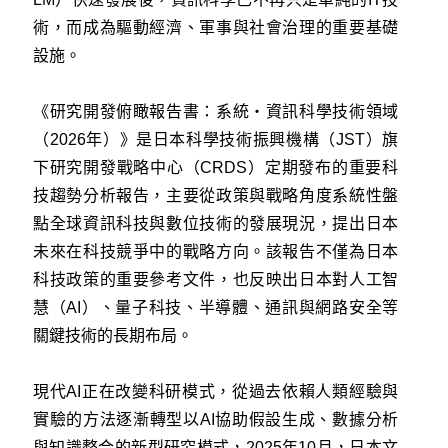
術，而成為驅動經濟、軍事與社會治理的重要基礎
設施。
《研究開發俯瞰報告書：系統・資訊科學技術領域
（2026年）》是日本科學技術振興機構（JST）旗
下研究開發戰略中心（CRDS）定期發布的重要科
技趨勢分析報告，主要從政策與戰略角度系統性盤
點全球資訊科技與數位技術的發展現況，提出日本
未來在科技競爭中的戰略方向。該報告不僅為日本
科技政策的重要參考文件，也反映出日本對人工智
慧（AI）、量子科技、半導體、通訊與網路安全等
關鍵技術的長期布局。
現代AI正在改變科研模式，從過去依賴人類經驗與
實驗的方法逐漸轉型以AI協助假設生成、數據分析
與知識整合的新型研究模式，2025年10月，日本文