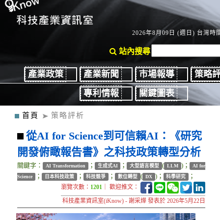
2026年8月09日 (週日) 台灣時間
站內搜尋
產業政策
產業新聞
市場報導
策略
專利情報
關鍵圖表
首頁
策略評析
從AI for Science到可信賴AI：《研究
開發俯瞰報告書》之科技政策轉型分析
關鍵字：
；
；
(
)；
AI Transformation
生成式AI
大型語言模型
LLM
AI for
；
；
；
(
)；
；
Science
日本科技政策
科技競爭
數位轉型
DX
科學研究
瀏覽次數：
1201
｜ 歡迎推文：
科技產業資訊室(iKnow) - 謝采燁 發表於 2026年5月22日