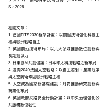
S，2026
相關文章：
1.
德國FITS2030框架計畫：以關鍵技術強化科技主
權與歐洲戰略自主
2.
英國前沿技術布局：以六大領域推動數位創新與
長期競爭力
3.
日東協AI共創倡議：日本印太科技戰略之新布局
4.
邁向2040法國太空戰略：以自主發射、產業競爭
與太空防衛鞏固歐洲戰略主權
5.
太空成為國家新基礎建設：丹麥推動研究創新與
商業化布局
6.
英國政府網路安全行動計畫：以中央治理強化公
共服務數位韌性