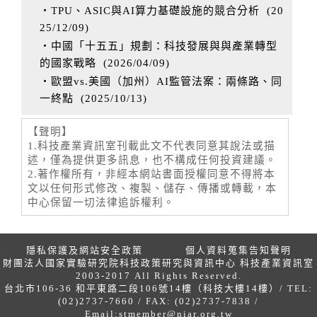
‧TPU、ASIC與AI算力基礎設施的競合分析
(
20
25/12/09
)
‧中國「十五五」規劃：科技發展與與產業轉型
的國家戰略
(
2026/04/09
)
‧歐盟vs.美國（加州）AI監管法案：兩條路、同
一終點
(
2025/10/13
)
【聲明】
1.科技產業資訊室刊載此文不代表同意其說法或描
述，僅為提供更多訊息，也不構成任何投資建議。
2.著作權所有，非經本網站書面授權同意不得將本
文以任何形式修改、複製、儲存、傳播或轉載，本
中心保留一切法律追訴權利。
隱私保護及網站安全政策
個人資料蒐集告知聲明
財團法人國家實驗研究院科技政策研究與資訊中心 科技產業資訊室
2003-2017 All Rights Reserved.
台北市106-36 和平東路二段106號14樓（科技大樓14樓）/ TEL:
(02)2737-7660 / FAX: (02)2737-7838 /
Email:
stmember@niar.org.tw