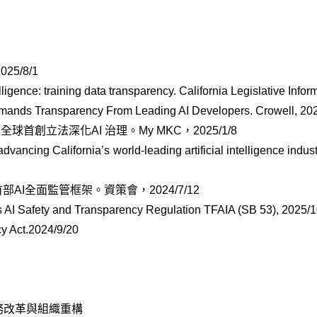
025/8/1
lligence: training data transparency. California Legislative Info
emands Transparency From Leading AI Developers. Crowell, 20
案全球首創立法深化AI 治理。My MKC，2025/1/8
ancing California’s world-leading artificial intelligence ind
I全面監管框架。資策會，2024/7/12
cts AI Safety and Transparency Regulation TFAIA (SB 53), 2025/1
cy Act.2024/9/20
務改革與組織重構