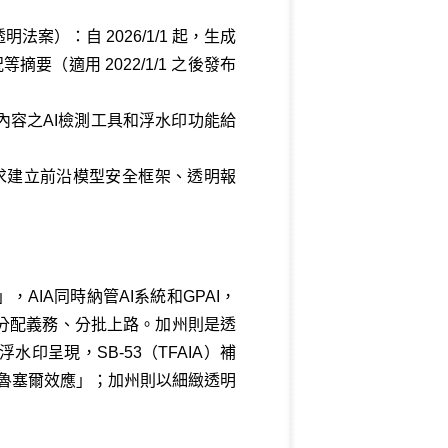
AI：訓練數據透明法案）：自 2026/1/1 起，生成
（適用 2022/1/1 之後發布
，要求提供影音內容之AI檢測工具和浮水印功能給
 AI 透明法案）：要求建立前沿模型安全框架、透明報
IA同時納管AI系統和GPAI，
分配義務、分批上路。加州則是透
水印呈現，SB-53（TFAIA）補
布魯塞爾效應」；加州則以細緻透明