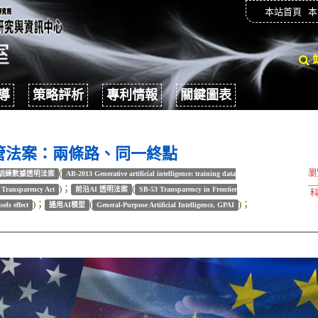
本站首頁
本
導
策略評析
專利情報
關鍵圖表
監管法案：兩條路、同一終點
(
瀏
：訓練數據透明法案
AB-2013 Generative artificial intelligence: training data
)；
(
 Transparency Act
前沿AI 透明法案
SB-53 Transparency in Frontier
科
)；
(
)；
sels effect
通用AI模型
General-Purpose Artificial Intelligence, GPAI