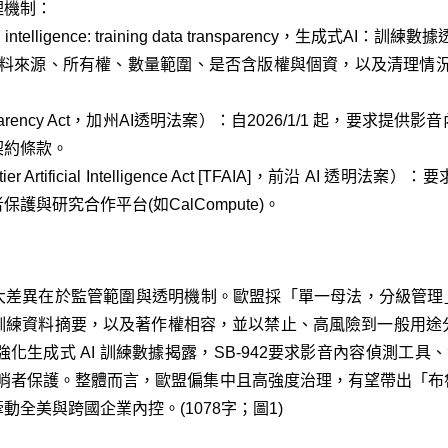
理機制：
ficial intelligence: training data transparency，生成式
資料來源、所有權、數量範圍、是否含版權與個資，以及清理情況等摘要
AI Transparency Act，加州AI透明法案）：自2026/1/1 起
契約條款。
 Frontier Artificial Intelligence Act [TFAIA]，前沿
與研究合作平台(如CalCompute)。
大差異在於監管範圍與透明機制。歐盟採「單一母法，分級管理」，A
訓練資料摘要，以及著作權相容，並以禁止、高風險到一般用途
3強化生成式 AI 訓練數據揭露，SB-942要求影音內容偵測工具、浮
與吹哨者保護。整體而言，歐盟偏集中且高強度治理，有望帶出「
全美與跨國企業內控。(1078字；圖1)