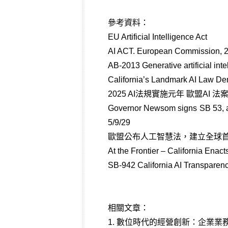
參考資料：
EU Artificial Intelligence Act
AI ACT. European Commission, 2
AB-2013 Generative artificial inte
California’s Landmark AI Law D
2025 AI法規實施元年 歐盟AI 法
Governor Newsom signs SB 53, adv
5/9/29
歐盟公布人工智慧法，建立全球首部A
At the Frontier – California Ena
SB-942 California AI Transparen
相關文章：
1.
數位時代的經營創新：企業業