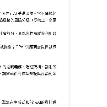
首部「全面性」AI 基礎法規。它不僅規範
）的監管，並透過嚴格的風險分級（從禁止、高風
、社會評分、具傷害性操縱與利用弱
操縱；GPAI 供應商需提供訓練
PAI的透明義務、治理架構、罰則等
程，期望藉由高標準規範與高額罰金
，聚焦在生成式和前沿AI的資料透