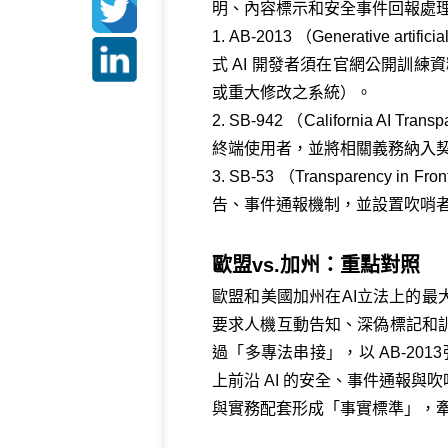
明、內容標示和安全事件回報處
1. AB-2013 （Generative arti
式 AI 開發者須在官網公開訓練
或重大修改之系統）。
2. SB-942 （California 
終端使用者，並將相關義務納入
3. SB-53 （Transparency in
告、事件通報機制，並設置吹哨者保護
歐盟vs.加州：重點對照
歐盟和美國加州在AI立法上的最
要求人機互動告知、深偽標記和
過「多專法串接」，以 AB-201
上前沿 AI 的安全、事件通報
與實務配套形成「事實標準」，牽動