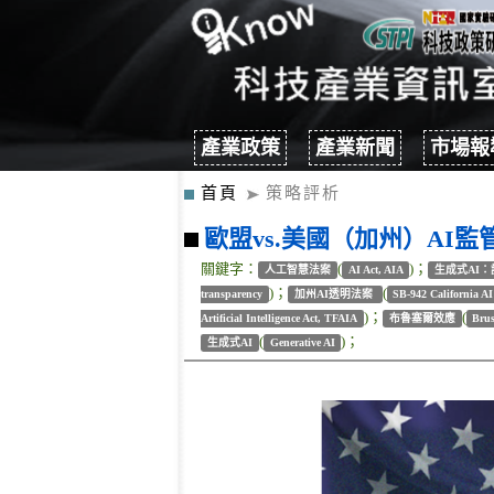
產業政策
產業新聞
市場報
首頁
策略評析
歐盟vs.美國（加州）AI
關鍵字：
(
)；
人工智慧法案
AI Act, AIA
生成式AI
)；
(
transparency
加州AI透明法案
SB-942 California AI
)；
(
Artificial Intelligence Act, TFAIA
布魯塞爾效應
Brus
(
)；
生成式AI
Generative AI