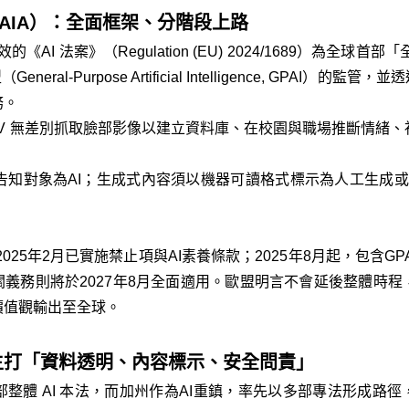
t, AIA）：全面框架、分階段上路
《AI 法案》（Regulation (EU) 2024/1689）為全球
eral-Purpose Artificial Intelligence, GPAI
務。
CCTV 無差別抓取臉部影像以建立資料庫、在校園與職場推斷情緒
須告知對象為AI；生成式內容須以機器可讀格式標示為人工生成或被
2025年2月已實施禁止項與AI素養條款；2025年8月起，包含G
關義務則將於2027年8月全面適用。歐盟明言不會延後整體時
價值觀輸出至全球。
主打「資料透明、內容標示、安全問責」
整體 AI 本法，而加州作為AI重鎮，率先以多部專法形成路徑