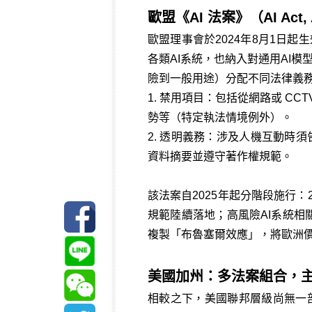
歐盟《AI 法案》（AI Ac
歐盟理事會於2024年8月1日起生效的
各類AI系統，也納入對通用AI模型（Gen
險到一般用途）分配不同法律義
1. 禁用項目：包括從網路或 
勢等（特定執法情境例外）。
2. 透明義務：涉及人機互動時
資料摘要並遵守著作權規範。
該法案自2025年起分階段施行：
規範陸續落地；高風險AI系統相
複製「布魯塞爾效應」，將歐洲
美國加州：多法案組合，
相較之下，美國聯邦層級尚無一部