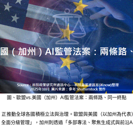
圖、歐盟vs.美國（加州）AI監管法案：兩條路、同一終點
進，正推動全球各國積極立法與治理。歐盟與美國（以加州為代表
全面分級管理」，加州則透過「多部專法、聚焦生成式與前沿A