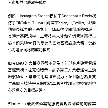
入市場並最終取得成功。
例如：Instagram Stories模仿了Snapchat。Reels模
仿了TikTok。 Threads則是在X公司（Twitter）經歷
動盪後誕生的。基本上，Meta很少開創新的領域，
其通常憑藉規模、工程技術人才和分銷管道贏得市
場。如果Meta真的想進入雲端基礎設施業務，勢必
也將遵循同樣的成功模式。
如今Meta的大筆投資都不是為了外部客戶建置雲端
基礎架構。祖克柏暗示，許多第三方業者經常主動
聯繫Meta，尋求使用其運算能力，並且願意為此支
付高價。這使得其開始認真思考往超大規模資料中
心營運商的目標前進。
如果 Meta 最終透過雲端服務實現過剩產能的商業