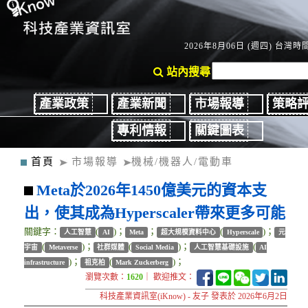
2026年8月06日 (週四) 台灣時間：
站內搜尋
產業政策
產業新聞
市場報導
策略
專利情報
關鍵圖表
首頁
市場報導
機械/機器人/電動車
Meta於2026年1450億美元的資本支
出，使其成為Hyperscaler帶來更多可能
關鍵字：
(
)；
；
(
)；
人工智慧
AI
Meta
超大規模資料中心
Hyperscale
元
(
)；
(
)；
(
宇宙
Metaverse
社群媒體
Social Media
人工智慧基礎設施
AI
)；
(
)；
infrastructure
祖克柏
Mark Zuckerberg
瀏覽次數：
1620
｜ 歡迎推文：
科技產業資訊室(iKnow) - 友子 發表於 2026年6月2日