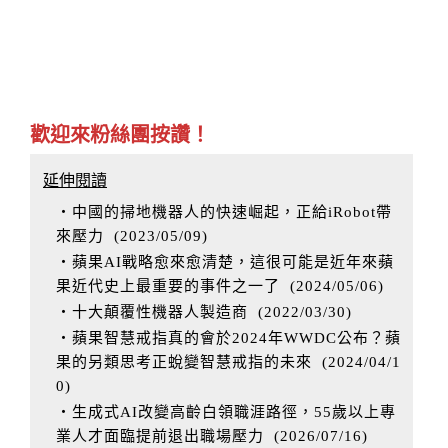
歡迎來粉絲團按讚！
延伸閱讀
‧中國的掃地機器人的快速崛起，正給iRobot帶
來壓力
(
2023/05/09
)
‧蘋果AI戰略愈來愈清楚，這很可能是近年來蘋
果近代史上最重要的事件之一了
(
2024/05/06
)
‧十大顛覆性機器人製造商
(
2022/03/30
)
‧蘋果智慧戒指真的會於2024年WWDC公布？蘋
果的另類思考正蛻變智慧戒指的未來
(
2024/04/1
0
)
‧生成式AI改變高齡白領職涯路徑，55歲以上專
業人才面臨提前退出職場壓力
(
2026/07/16
)