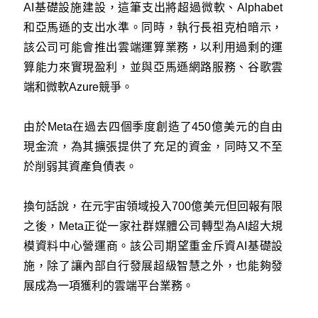
AI基礎設施建設，這筆支出將超過微軟、Alphabet
和亞馬遜的支出水準。同時，執行長祖克柏暗示，
該公司可能會推出雲端運算業務，以利用過剩的運
算能力來實現盈利，並與亞馬遜網路服務、谷歌雲
端和微軟Azure競爭。
由於Meta在過去四個季度創造了450億美元的自由
現金流，為其擴張提供了充足的資金，同時又不至
於削弱其資產負債表。
換句話說，在元宇宙領域投入700億美元但回報有限
之後，Meta正從一家社群媒體公司轉型為AI超大規
模資料中心營運商。該公司期望重金斥資AI基礎設
施，除了讓內部自行發展超級智慧之外，也能夠發
展成為一項獲利的雲端平台業務。