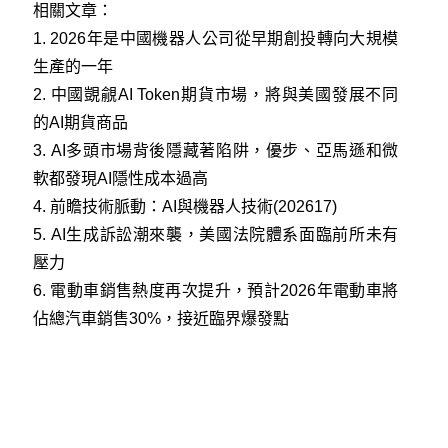
相關文章：
1.
2026年是中國機器人公司從早期創投轉向大規模
生產的一年
2.
中國覬覦AI Token期貨市場，將與美國發展不同
的AI期貨商品
3.
AI多頭市場背後隱藏著陷阱，優步、亞馬遜和微
軟都發現AI隱性成本過高
4.
前瞻技術脈動：AI與機器人技術(202617)
5.
AI生成訴訟潮來襲，美國法院體系面臨前所未有
壓力
6.
電動車銷售熱度再次提升，預計2026年電動車將
佔總汽車銷售30%，接近臨界爆發點