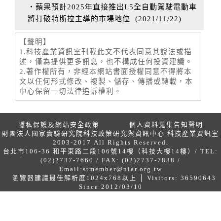
‧蘋果預計2025年直接推出L5全自動駕駛電動車
將打破特斯拉主導的市場地位
(
2021/11/22
)
【聲明】
1.科技產業資訊室刊載此文不代表同意其說法或描
述，僅為提供更多訊息，也不構成任何投資建議。
2.著作權所有，非經本網站書面授權同意不得將本
文以任何形式修改、複製、儲存、傳播或轉載，本
中心保留一切法律追訴權利。
隱私保護及網站安全政策
個人資料蒐集告知聲明
財團法人國家實驗研究院科技政策研究與資訊中心 科技產業資訊室
2003-2017 All Rights Reserved.
台北市106-36 和平東路二段106號14樓（科技大樓14樓）/ TEL:
(02)2737-7660 / FAX: (02)2737-7838 /
Email:
stmember@niar.org.tw
瀏覽器建議最佳解析度1024x768以上 │ Visitors: 36590643
Since 2012/03/10