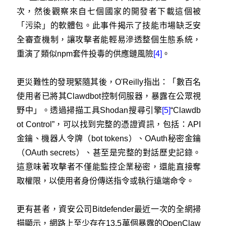
次，然後觀察來自七個國家的開發者下載這個被
「污染」的軟體包。此事件揭示了技能市場缺乏安
全審查機制，讓攻擊者能輕易滲透整個生態系統，
重演了類似npm套件投毒的供應鏈風險
[4]
。
更災難性的發現緊隨其後，O'Reilly指出：「數百名
使用者已將其Clawdbot控制伺服器，暴露在公眾視
野中」。透過掃描工具Shodan搜尋引擎
[5]
“Clawdb
ot Control”，可以找到完整的憑證資訊，包括：API
金鑰、機器人令牌（bot tokens）、OAuth秘密金鑰
（OAuth secrets）、甚至是完整的對話歷史記錄。
這意味著攻擊者不僅能監控企業秘密，還能直接奪
取權限，以使用者身份傳送指令或執行遠端命令。
更有甚者，資安公司Bitdefender最近一次的全網掃
描顯示，網路上至少存在13.5萬個暴露的OpenClaw