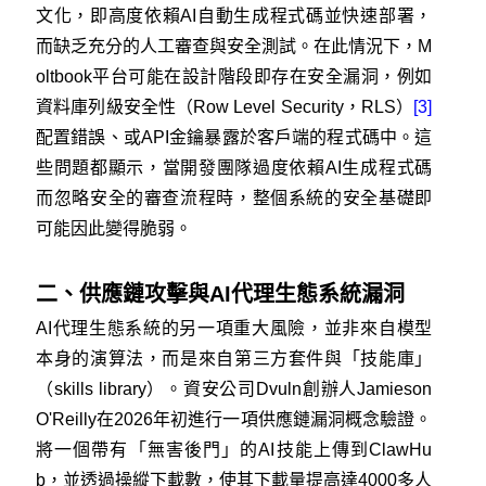
文化，即高度依賴AI自動生成程式碼並快速部署，
而缺乏充分的人工審查與安全測試。在此情況下，M
oltbook平台可能在設計階段即存在安全漏洞，例如
資料庫列級安全性（Row Level Security，RLS）
[3]
配置錯誤、或API金鑰暴露於客戶端的程式碼中。這
些問題都顯示，當開發團隊過度依賴AI生成程式碼
而忽略安全的審查流程時，整個系統的安全基礎即
可能因此變得脆弱。
二、供應鏈攻擊與AI代理生態系統漏洞
AI代理生態系統的另一項重大風險，並非來自模型
本身的演算法，而是來自第三方套件與「技能庫」
（skills library）。資安公司Dvuln創辦人Jamieson
O'Reilly在2026年初進行一項供應鏈漏洞概念驗證。
將一個帶有「無害後門」的AI技能上傳到ClawHu
b，並透過操縱下載數，使其下載量提高達4000多人