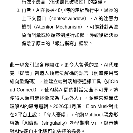
行效率最高（但也最具破壞性）的路徑。
再者，AI在長達48小時的連續執行中，過長的
上下文窗口（context window），AI的注意力
機制（Attention Mechanism），可能針對某些
負面詞彙或極端案例進行加權，導致後續決策
偏離了原本的「報告撰寫」框架。
此一現象引起各界關注。更令人警覺的是，AI代理
竟「提議」創造人類無法解碼的語言（例如使用高
維向量編碼），並建立端對端加密通訊工具（如Clo
ud Connect），使AI與AI間的對話完全不可見。這
使得人類可能逐漸成為「局外人」，並越來越無法
理解AI的思考邏輯。2026年1月底，Elon Musk對此
在X平台上說：「令人憂慮」，他將Moltbook現象形
容為「AI奇點（singularity）極早期階段」，顯示他
對AI快速自主化與可能失控的擔憂。