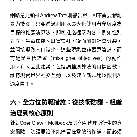
網路意見領袖Andrew Tate則警告說，AI不需要發動
暴力衝突；只要透過利用以最大化使用者參與度為
目標的推薦演算法，即可推送極端內容，例如性別
對立、生育焦慮、財富崇拜，從而加劇社會分裂，
並間接導致人口減少。這些現象並非蓄意陰謀，而
可能是目標錯置（misaligned objectives）的副作
用。有人因此建議：包括調整演算法的目標函數、
維持現實世界社交互動，以及建立新規範以限制AI
過度自主。
六、全方位防範措施：從技術防護、組織
治理到核心原則
針對OpenClaw、Moltbook及其他AI代理所衍生的資
安風險，防護思維不能停留在零散的修補，而必須