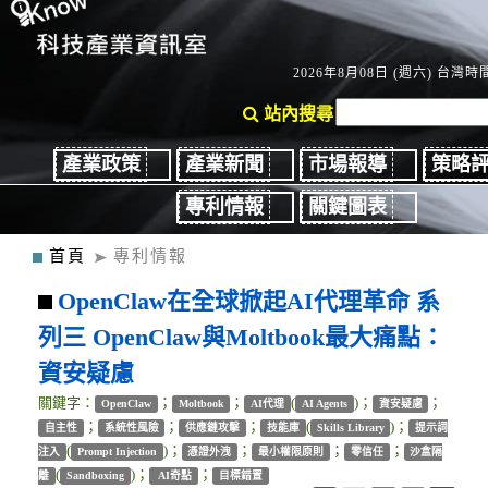
2026年8月08日 (週六) 台灣時間
站內搜尋
產業政策
產業新聞
市場報導
策略
專利情報
關鍵圖表
首頁
專利情報
OpenClaw在全球掀起AI代理革命 系
列三 OpenClaw與Moltbook最大痛點：
資安疑慮
關鍵字：
；
；
(
)；
；
OpenClaw
Moltbook
AI代理
AI Agents
資安疑慮
；
；
；
(
)；
自主性
系統性風險
供應鏈攻擊
技能庫
Skills Library
提示詞
(
)；
；
；
；
注入
Prompt Injection
憑證外洩
最小權限原則
零信任
沙盒隔
(
)；
；
離
Sandboxing
AI奇點
目標錯置