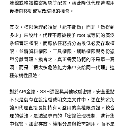
連線或唯讀檔案系統等配置，藉此降低代理遭濫用
後橫向移動或竄改環境的機會。
其次，權限治理必須從「能不能做」而非「做得到
多少」來設計。代理不應被授予 root 或等同的廣泛
系統管理權限，而應依任務拆分為最低必要存取權
限，並將資料權限、工具權限、網路權限與身份憑
證分離管理。換言之，真正需要防範的不是單一漏
洞，而是「把太多危險能力集中交給同一代理」這
種架構性風險。
對於API金鑰、SSH憑證與其他敏感密鑰，安全重點
不只是儲存在設定檔或明文之文件中，更在於避免
讓AI代理直接長期持有可濫用的高權限憑證。較合
理的做法，是透過專門的「密鑰管理機制」進行集
中保管、加密存放、權限分層與按需調用，而不是