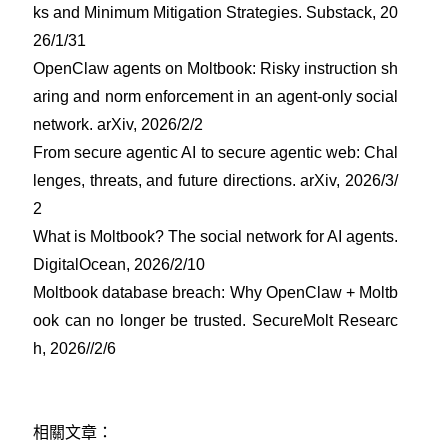
ks and Minimum Mitigation Strategies. Substack, 20
26/1/31
OpenClaw agents on Moltbook: Risky instruction sh
aring and norm enforcement in an agent-only social
network. arXiv, 2026/2/2
From secure agentic AI to secure agentic web: Chal
lenges, threats, and future directions. arXiv, 2026/3/
2
What is Moltbook? The social network for AI agents.
DigitalOcean, 2026/2/10
Moltbook database breach: Why OpenClaw + Moltb
ook can no longer be trusted. SecureMolt Researc
h, 2026//2/6
相關文章：