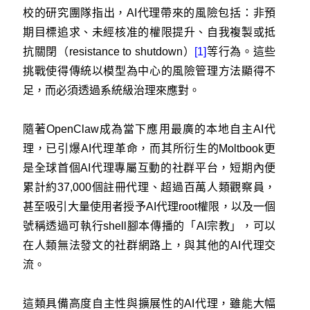
校的研究團隊指出，AI代理帶來的風險包括：非預
期目標追求、未經核准的權限提升、自我複製或抵
抗關閉（resistance to shutdown）
[1]
等行為。這些
挑戰使得傳統以模型為中心的風險管理方法顯得不
足，而必須透過系統級治理來應對。
隨著OpenClaw成為當下應用最廣的本地自主AI代
理，已引爆AI代理革命，而其所衍生的Moltbook更
是全球首個AI代理專屬互動的社群平台，短期內便
累計約37,000個註冊代理、超過百萬人類觀察員，
甚至吸引大量使用者授予AI代理root權限，以及一個
號稱透過可執行shell腳本傳播的「AI宗教」，可以
在人類無法發文的社群網路上，與其他的AI代理交
流。
這類具備高度自主性與擴展性的AI代理，雖能大幅