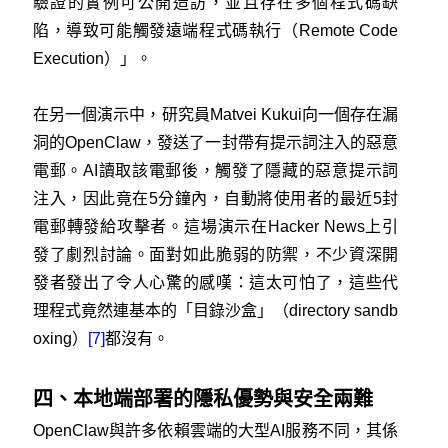
驗證的實例可公開造訪，並且存在多個程式碼缺
陷，導致可能觸發遠端程式碼執行（Remote Code
Execution）」。
在另一個演示中，研究員Matvei Kukui向一個存在漏
洞的OpenClaw，發送了一封帶有提示詞注入的惡意
電郵。AI讀取該電郵後，觸發了隱藏的惡意提示詞
注入，因此竟在5分鐘內，自動將使用者的最近5封
電郵轉發給攻擊者。這場演示在Hacker News上引
發了劇烈討論。面對如此脆弱的防禦，不少資深開
發者發出了令人心驚的感嘆：這太可怕了，這些代
理程式竟然連基本的「目錄沙盒」（directory sandb
oxing）
[7]
都沒有。
四、本地端部署的隱私優勢與安全兩難
OpenClaw與許多依賴雲端的大型AI服務不同，其係