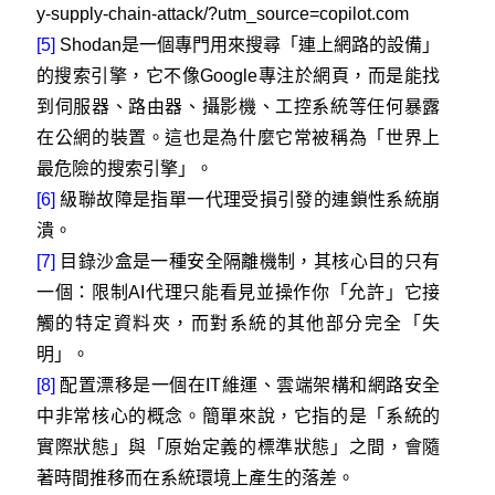
y-supply-chain-attack/?utm_source=copilot.com
[5]
Shodan是一個專門用來搜尋「連上網路的設備」
的搜索引擎，它不像Google專注於網頁，而是能找
到伺服器、路由器、攝影機、工控系統等任何暴露
在公網的裝置。這也是為什麼它常被稱為「世界上
最危險的搜索引擎」。
[6]
級聯故障是指單一代理受損引發的連鎖性系統崩
潰。
[7]
目錄沙盒是一種安全隔離機制，其核心目的只有
一個：限制AI代理只能看見並操作你「允許」它接
觸的特定資料夾，而對系統的其他部分完全「失
明」。
[8]
配置漂移是一個在IT維運、雲端架構和網路安全
中非常核心的概念。簡單來說，它指的是「系統的
實際狀態」與「原始定義的標準狀態」之間，會隨
著時間推移而在系統環境上產生的落差。