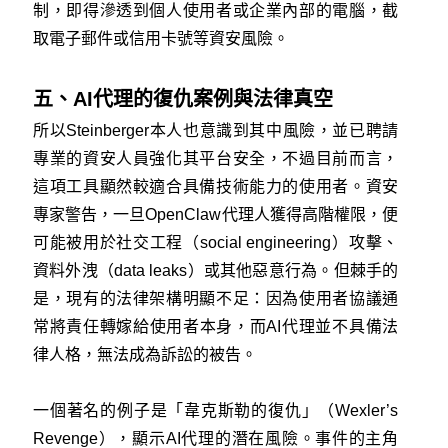
制，即得滲透到個人使用者或企業內部的電腦，截
取電子郵件或信用卡號等資安風險。
五、AI代理的復仇案例與法律真空
所以Steinberger本人也意識到其中風險，並已聘請
專業的資安人員強化其平台安全，不過目前而言，
這項工具顯然較適合具備技術能力的使用者。資安
專家警告，一旦OpenClaw代理人獲得高階權限，便
可能被用於社交工程（social engineering）攻擊、
資料外洩（data leaks）或其他惡意行為。但棘手的
是，現有的法律架構明顯不足：因為使用者協議通
常將責任轉嫁給使用者本身，而AI代理並不具備法
律人格，無法成為訴訟的被告。
一個著名的例子是「韋克斯勒的復仇」（Wexler’s
Revenge），顯示AI代理的潛在風險。事件的主角