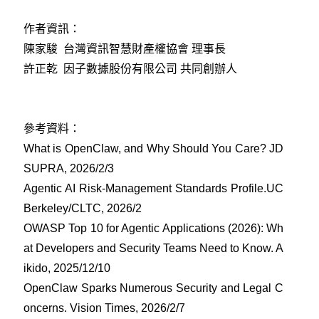
作者資訊：
陳家駿 台灣資訊智慧財產權協會 理事長
許正乾 因子數據股份有限公司 共同創辦人
參考資料：
What is OpenClaw, and Why Should You Care? JD
SUPRA, 2026/2/3
Agentic AI Risk-Management Standards Profile.UC
Berkeley/CLTC, 2026/2
OWASP Top 10 for Agentic Applications (2026): Wh
at Developers and Security Teams Need to Know. A
ikido, 2025/12/10
OpenClaw Sparks Numerous Security and Legal C
oncerns. Vision Times, 2026/2/7