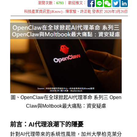
瀏覽次數：
6793
｜ 歡迎推文：
科技產業資訊室(iKnow) - 陳家駿、許正乾 發表於 2026年3月26日
圖、OpenClaw在全球掀起AI代理革命 系列三 Open
Claw與Moltbook最大痛點：資安疑慮
前言：AI代理浪潮下的隱憂
針對AI代理帶來的系統性風險，加州大學柏克萊分