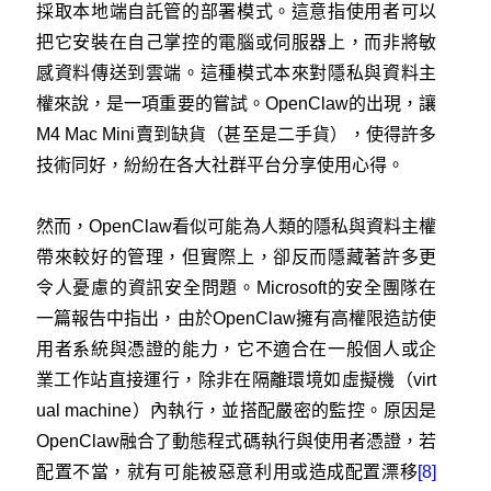
採取本地端自託管的部署模式。這意指使用者可以
把它安裝在自己掌控的電腦或伺服器上，而非將敏
感資料傳送到雲端。這種模式本來對隱私與資料主
權來說，是一項重要的嘗試。OpenClaw的出現，讓
M4 Mac Mini賣到缺貨（甚至是二手貨），使得許多
技術同好，紛紛在各大社群平台分享使用心得。
然而，OpenClaw看似可能為人類的隱私與資料主權
帶來較好的管理，但實際上，卻反而隱藏著許多更
令人憂慮的資訊安全問題。Microsoft的安全團隊在
一篇報告中指出，由於OpenClaw擁有高權限造訪使
用者系統與憑證的能力，它不適合在一般個人或企
業工作站直接運行，除非在隔離環境如虛擬機（virt
ual machine）內執行，並搭配嚴密的監控。原因是
OpenClaw融合了動態程式碼執行與使用者憑證，若
配置不當，就有可能被惡意利用或造成配置漂移
[8]