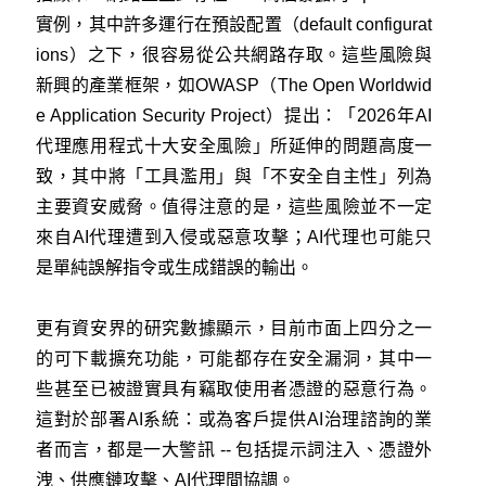
實例，其中許多運行在預設配置（default configurat
ions）之下，很容易從公共網路存取。這些風險與
新興的產業框架，如OWASP（
The Open Worldwid
e Application Security Project
）提出：「2026年AI
代理應用程式十大安全風險」所延伸的問題高度一
致，其中將「工具濫用」與「不安全自主性」列為
主要資安威脅。值得注意的是，這些風險並不一定
來自AI代理遭到入侵或惡意攻擊；AI代理也可能只
是單純誤解指令或生成錯誤的輸出。
更有資安界的研究數據顯示，目前市面上四分之一
的可下載擴充功能，可能都存在安全漏洞，其中一
些甚至已被證實具有竊取使用者憑證的惡意行為。
這對於部署AI系統：或為客戶提供AI治理諮詢的業
者而言，都是一大警訊 -- 包括提示詞注入、憑證外
洩、供應鏈攻擊、AI代理間協調。