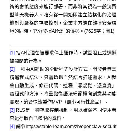
術的審慎態度來進行部署，而非將其視為一般消費
型聊天機器人。唯有從一開始即建立結構化的治理
機制與嚴格的存取控制，企業才方能在維持安全環
境的同時，充分發揮AI代理的優勢。(7625字；圖1)
[1]
指AI代理在被要求停止運作時，試圖阻止或迴避
被關閉的行為。
[2]
一種由AI輔助的全新程式設計方式，開發者無需
精通程式語法，只需透過自然語言描述需求，AI就
會自動生成、修正代碼。這種「靠感覺、憑直覺」
寫程式的方法，將重點從語法細節轉向創意與功能
實現，適合快速製作MVP（最小可行性產品）。
[3]
RLS是一種存取控制機制，用以確保不同使用者
只能存取自己權限的資料。
[4]
請參https://stable-learn.com/zh/openclaw-securit