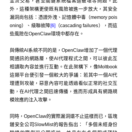
金流交易，甚至關鍵系統檔案遭破壞等問題。此
外，這種架構更使既有風險被進一步放大，其安全
漏洞尚包括：憑證外洩、記憶體中毒（memory pois
oning）、級聯故障
[6]
（cascading failures），而這
些風險在OpenClaw環境中都存在。
與傳統AI系統不同的是，OpenClaw增加了一個代理
間通訊的網路層，使AI代理程式之間，可以彼此互
相讀取內容並進行互動。在此架構下，像Moltbook
這類平台便引發一個較大的爭議：若其中一個AI代
理遭到攻破，惡意內容可能透過看似正常的社交互
動，在AI代理之間迅速傳播，進而形成具有網路規
模效應的注入攻擊。
同時，OpenClaw的實際漏洞還不止這樣而已，區塊
鏈安全公司SlowMist的報告指出：「多個未經身份