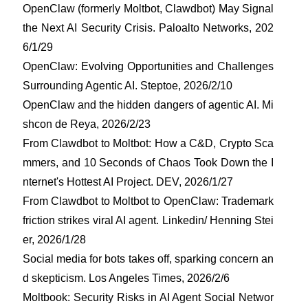
OpenClaw (formerly Moltbot, Clawdbot) May Signal
the Next AI Security Crisis. Paloalto Networks, 202
6/1/29
OpenClaw: Evolving Opportunities and Challenges
Surrounding Agentic AI. Steptoe, 2026/2/10
OpenClaw and the hidden dangers of agentic AI. Mi
shcon de Reya, 2026/2/23
From Clawdbot to Moltbot: How a C&D, Crypto Sca
mmers, and 10 Seconds of Chaos Took Down the I
nternet's Hottest AI Project. DEV, 2026/1/27
From Clawdbot to Moltbot to OpenClaw: Trademark
friction strikes viral AI agent. Linkedin/ Henning Stei
er, 2026/1/28
Social media for bots takes off, sparking concern an
d skepticism. Los Angeles Times, 2026/2/6
Moltbook: Security Risks in AI Agent Social Networ