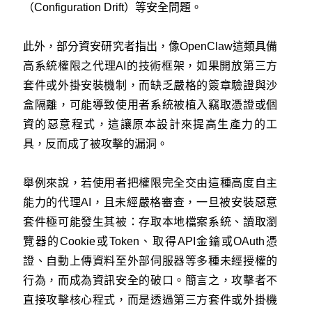
（Configuration Drift）等安全問題。
此外，部分資安研究者指出，像OpenClaw這類具備
高系統權限之代理AI的技術框架，如果開放第三方
套件或外掛安裝機制，而缺乏嚴格的簽章驗證與沙
盒隔離，可能導致使用者系統被植入竊取憑證或個
資的惡意程式，這讓原本設計來提高生產力的工
具，反而成了被攻擊的漏洞。
舉例來說，若使用者把權限完全交由這種高度自主
能力的代理AI，且未經嚴格審查，一旦被安裝惡意
套件極可能發生其被：存取本地檔案系統、讀取瀏
覽器的Cookie或Token、取得API金鑰或OAuth憑
證、自動上傳資料至外部伺服器等多種未經授權的
行為，而成為資訊安全的破口。簡言之，攻擊者不
直接攻擊核心程式，而是透過第三方套件或外掛機