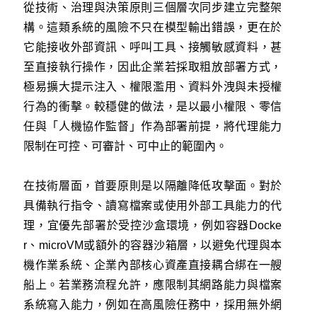
從技術、治理與決策原則三個層次同步建立完整架
構。這類系統的風險不只在模型輸出錯誤，更在於
它能接收外部資訊、呼叫工具、接觸敏感資料，甚
至直接執行操作，因此企業若採取粗放部署方式，
極易擴大提示注入、權限濫用、資料外洩與未授權
行為的衝擊。較穩健的做法，是以最小權限、零信
任與「人機協作監督」作為部署前提，將代理能力
限制在可控、可審計、可中止的範圍內。
在技術層面，首要原則是以隔離降低攻擊面。對於
具備執行指令、讀寫檔案或使用外部工具能力的代
理，宜優先部署於受控沙盒環境，例如容器Docke
r、microVM或額外的容器沙箱層，以避免代理與本
機作業系統、企業內部核心資產直接耦合綁在一艘
船上。若業務流程允許，應限制其網路能力與檔案
系統寫入能力，例如在高風險任務中，採用無外網