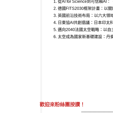
1.
從AI for Science到可
2.
德國FITS2030框架計畫：
3.
英國前沿技術布局：以六大領
4.
日東協AI共創倡議：日本印太
5.
邁向2040法國太空戰略：以
6.
太空成為國家新基礎建設：丹
歡迎來粉絲團按讚！
-------------------------