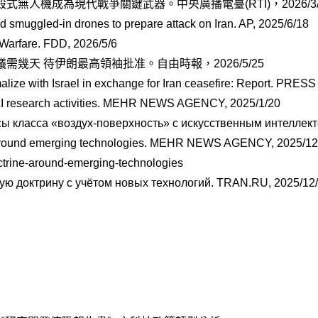
殺式無人機成為現代戰爭關鍵武器。中央廣播電臺(RTI)，2026/3/
d smuggled-in drones to prepare attack on Iran. AP, 2025/6/18
n Warfare. FDD, 2026/5/6
幾天 待伊朗最高領袖批准。自由時報，2026/5/25
ize with Israel in exchange for Iran ceasefire: Report. PRESS
to AI research activities. MEHR NEWS AGENCY, 2025/1/20
ы класса «воздух-поверхность» с искусственным интеллек
ine around emerging technologies. MEHR NEWS AGENCY, 2025/12
octrine-around-emerging-technologies
ю доктрину с учётом новых технологий. TRAN.RU, 2025/12