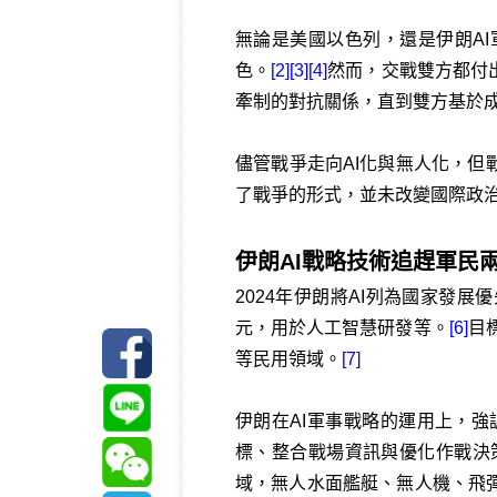
無論是美國以色列，還是伊朗AI
色。
[2]
[3]
[4]
然而，交戰雙方都付
牽制的對抗關係，直到雙方基於
儘管戰爭走向AI化與無人化，但
了戰爭的形式，並未改變國際政
伊朗AI戰略技術追趕軍民
2024年伊朗將AI列為國家發
元，用於人工智慧研發等。
[6]
目
等民用領域。
[7]
伊朗在AI軍事戰略的運用上，
標、整合戰場資訊與優化作戰決
域，無人水面艦艇、無人機、飛