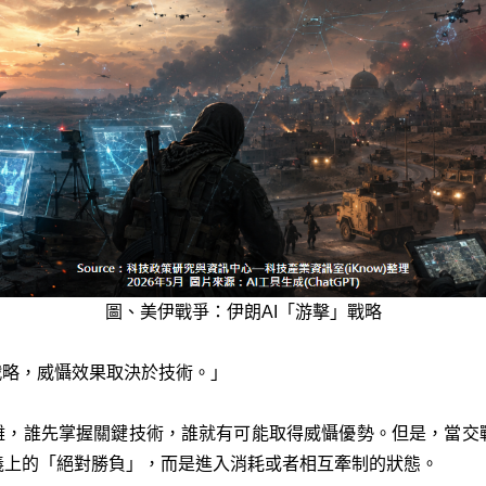
圖、美伊戰爭：伊朗AI「游擊」戰略
定戰略，威懾效果取決於技術。」
困難，誰先掌握關鍵技術，誰就有可能取得威懾優勢。但是，當交
義上的「絕對勝負」，而是進入消耗或者相互牽制的狀態。