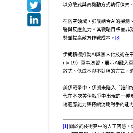
以分散式與高機動方式執行偵察
在防空領域，強調結合AI的探
警與反應能力。其戰略目標並非
勢並提高敵方作戰成本。
[8]
伊朗積極推動AI與無人化技術在軍事領
rity 19）軍事演習，展示AI融
散式、低成本與不對稱的方式，
美伊戰爭中，伊朗未陷入「誰的
代在本次美伊戰爭中出現的一種現
場適應能力與持續消耗對手的能力，
[1]
關於武裝衝突中的人工智慧，你需要