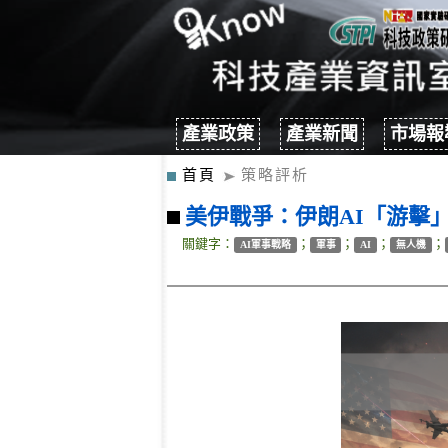
產業政策
產業新聞
市場報
首頁
策略評析
美伊戰爭：伊朗AI「游擊
關鍵字：
；
；
；
；
AI軍事戰略
軍事
AI
無人機