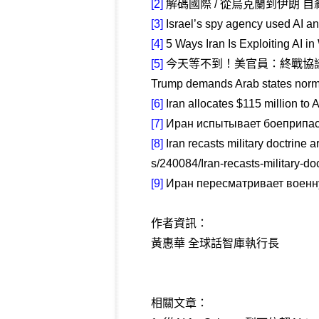
[2]
解碼國際 / 從烏克蘭到伊朗 自
[3]
Israel’s spy agency used AI an
[4]
5 Ways Iran Is Exploiting AI i
[5]
今天等不到！美官員：終戰協議需
Trump demands Arab states normal
[6]
Iran allocates $115 million 
[7]
Иран испытывает боеприпас
[8]
Iran recasts military doctr
s/240084/Iran-recasts-military-d
[9]
Иран пересматривает военну
作者資訊：
黃惠華 全球話智庫執行長
相關文章：