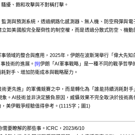
、騷擾、飽和攻擊與不對稱打擊。
測、監測與預測系統，透過網路化感測器、無人機、防空飛彈與電
建立如美國般完全壓倒性的制空權，而是透過分散式防空、機動
域的整合與應用，2025年，伊朗在波斯灣舉行「偉大先知的權威19」（
入軍事技術的進展。
[9]
伊朗「AI軍事戰略」是一種不同的戰爭哲學
消耗對手、增加防衛成本與戰略壓力。
技術更先進」的軍備競賽之中，而是轉化為「誰能持續消耗對手」
象。AI技術並非決定勝負原因，威懾效果不完全取決於技術高
美伊戰爭經驗值得參考。(1115字；圖1)
瞭解的那些事。ICRC，2023/6/10