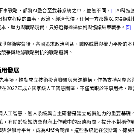
軍事戰略，都將AI整合至武器系統之中，並無不同，
[1]
AI科
出相當程度的軍事、政治、經濟代價，任何一方都難以取得絕對
成本、壓力與戰略現實，只好選擇透過談判與協議結束戰爭。
[5]
戰爭與衝突背後，各國追求政治利益、戰略威懾與權力平衡的本
治競爭與地緣戰略對抗的戰略邏輯。
兩用發展
展優先事項，推動成立技術投資聯盟與營運機構，作為支持AI專案與
標在2027年成立國家級人工智慧園區，不僅著眼於軍事用途，
強調人工智慧、無人系統與自主研發是建立威懾能力的重要基礎
策，有助於縮短防空與海上作戰中的反應時間，提升不對稱作
彈與潛艇等平台，成為AI整合載體。這些系統能在波斯灣、荷莫