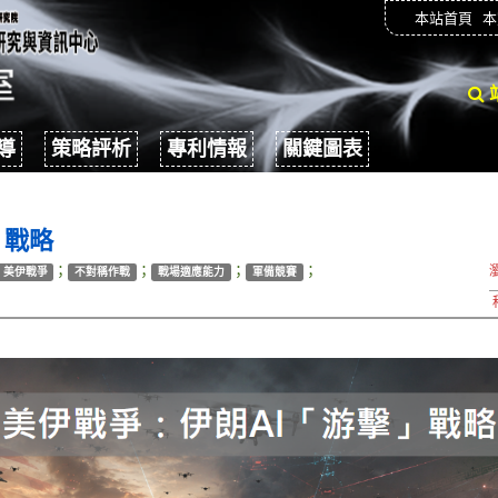
本站首頁
本
導
策略評析
專利情報
關鍵圖表
」戰略
；
；
；
；
美伊戰爭
不對稱作戰
戰場適應能力
軍備競賽