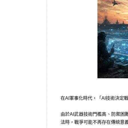
在AI軍事化時代，「AI技術決
由於AI武器技術門檻高、防禦
法時，戰爭可能不再存在傳統意