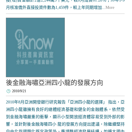
投(增)資金額計2億2,244萬5千美元，較8月成長61.28％；99年1-9
月核准僑外直接投資件數為1,459件，較上年同期增加...
More
後金融海嘯亞洲四小龍的發展方向
2010/9/21
2010年8月亞洲開發銀行研究報告「亞洲四小龍的選擇」 指出，亞
洲四小龍雖擁有良好的總體經濟基礎和健全的金融體系，依然受
到金融海嘯嚴重的衝擊，顯示小型開放經濟體容易受到外部的影
響，並針對後金融海嘯四小 龍的發展方向提出建議，除繼續堅持
自由化與國際化既定政策外，應調整經濟發展結構，如擴大國內