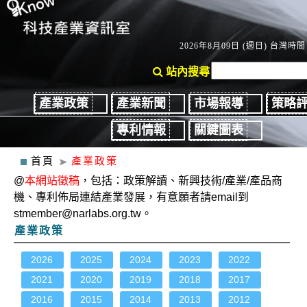
2026年8月09日 (週日) 台灣時間：
站內搜尋
產業政策
產業新聞
市場報導
策略
專利情報
關鍵圖表
首頁
產業政策
@
本網站徵稿
，包括：政策解讀、新興技術/產業/產品商
機、專利佈局連結產業發展，有意願者請email到
stmember@narlabs.org.tw。
產業政策
2026
2025
2024
2023
2022
2021
2020
2019
2018
2017
2016
2015
2014
2013
2012