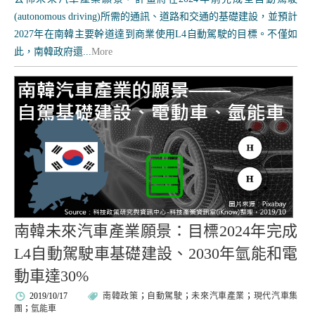
(autonomous driving)所需的通訊、道路和交通的基礎建設，並預計
2027年在南韓主要幹道達到商業使用L4自動駕駛的目標。不僅如
此，南韓政府還...
More
南韓未來汽車產業願景：目標2024年完成
L4自動駕駛車基礎建設、2030年氫能和電
動車達30%
2019/10/17
南韓政策
；
自動駕駛
；
未來汽車產業
；
現代汽車集
團
；
氫能車