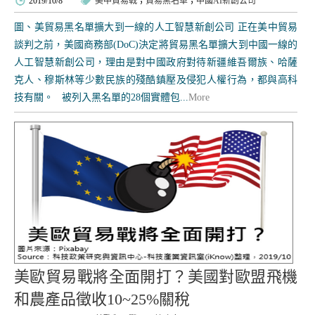
2019/10/8
美中貿易戰
；
貿易黑名單
；
中國AI新創公司
圖、美貿易黑名單擴大到一線的人工智慧新創公司 正在美中貿易
談判之前，美國商務部(DoC)決定將貿易黑名單擴大到中國一線的
人工智慧新創公司，理由是對中國政府對待新疆維吾爾族、哈薩
克人、穆斯林等少數民族的殘酷鎮壓及侵犯人權行為，都與高科
技有關。 被列入黑名單的28個實體包...
More
美歐貿易戰將全面開打？美國對歐盟飛機
和農產品徵收10~25%關稅