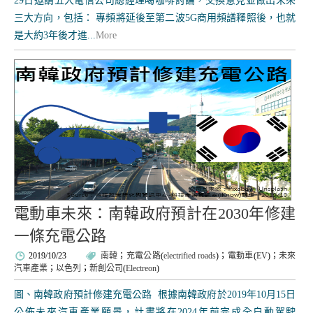
29日邀請五大電信公司總經理喝咖啡討論，交換意見並做出未來
三大方向，包括： 專頻將延後至第二波5G商用頻譜釋照後，也就
是大約3年後才進...
More
電動車未來：南韓政府預計在2030年修建
一條充電公路
2019/10/23
南韓
；
充電公路
(
electrified roads
)；
電動車
(
EV
)；
未來
汽車產業
；
以色列
；
新創公司
(
Electreon
)
圖、南韓政府預計修建充電公路 根據南韓政府於2019年10月15日
公佈未來汽車產業願景，計畫將在2024年前完成全自動駕駛