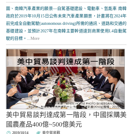
圖、南韓汽車產業的願景—自駕基礎建設、電動車、氫能車 南韓
政府於2019年10月15日公佈未來汽車產業願景，計畫將在2024年
前完成全自動駕駛(autonomous driving)所需的通訊、道路和交通的
基礎建設，並預計2027年在南韓主要幹道達到商業使用L4自動駕
駛的目標。...
More
美中貿易談判達成第一階段，中國採購美
國農產品400億~500億美元
2019/10/14
美中貿易戰