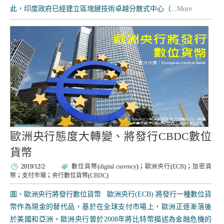
此，印度政府已經建立區塊鏈技術卓越分散式中心（...
More
歐洲央行態度大轉變、將發行CBDC數位
貨幣
2019/12/2
數位貨幣
(
digital currency
)；
歐洲央行
(
ECB
)；
加密貨
幣
；
支付市場
；
央行數位貨幣
(
CBDC
)
圖、歐洲央行將發行數位貨幣 歐洲央行(ECB) 將發行一種數位貨
幣作為現金的替代品，基於在全球支付市場上，歐洲正逐漸落後
於美國和亞洲。歐洲央行曾於2008年將比特幣描述為金融危機的