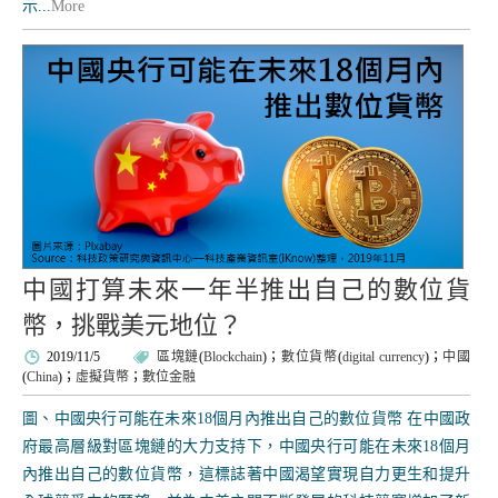
示...
More
中國打算未來一年半推出自己的數位貨
幣，挑戰美元地位？
2019/11/5
區塊鏈
(
Blockchain
)；
數位貨幣
(
digital currency
)；
中國
(
China
)；
虛擬貨幣
；
數位金融
圖、中國央行可能在未來18個月內推出自己的數位貨幣 在中國政
府最高層級對區塊鏈的大力支持下，中國央行可能在未來18個月
內推出自己的數位貨幣，這標誌著中國渴望實現自力更生和提升