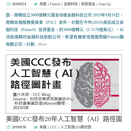
2019/9/24
南韓
；
Fintech
；
金融科技
；
新創基金
；
Start-Up
圖、南韓設立3000億韓元基金培植金融科技公司 2019年9月18日，
南韓金融服務委員會（FSC）宣布，計劃在今年(2019)底前成立金
融科技（Fintech）投資基金，約3000億韓元（2.5178億美元），以
活絡南韓的金融科技新創公司，希望有機會培育國際級Fintech獨
角獸公司，計劃...
More
美國CCC發布20年人工智慧（AI）路徑圖
2019/8/30
美國
；
CCC
；
人工智慧
(
AI
)
路徑圖