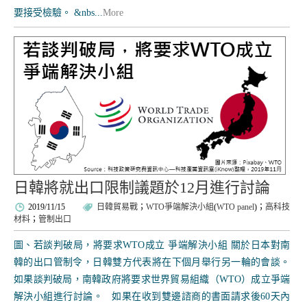
要接受檢驗。 &nbs...
More
日韓將就出口限制議題於12月進行討論
2019/11/15
日韓貿易戰
；
WTO爭端解決小組
(
WTO panel
)；
高科技
材料
；
管制出口
圖、若談判破局，將要求WTO成立 爭端解決小組 關於日本對南
韓的出口管制令，日韓雙方代表將在下個月舉行另一輪的會談。
如果談判破局，南韓政府將要求世界貿易組織（WTO）成立爭端
解決小組進行討論。 如果在收到雙邊諮商的書面請求後60天內