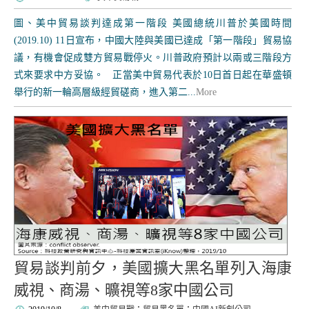
圖、美中貿易談判達成第一階段 美國總統川普於美國時間
(2019.10) 11日宣布，中國大陸與美國已達成「第一階段」貿易協
議，有機會促成雙方貿易戰停火。川普政府預計以兩或三階段方
式來要求中方妥協。 正當美中貿易代表於10日首日起在華盛頓
舉行的新一輪高層級經貿磋商，進入第二...
More
貿易談判前夕，美國擴大黑名單列入海康
威視、商湯、曠視等8家中國公司