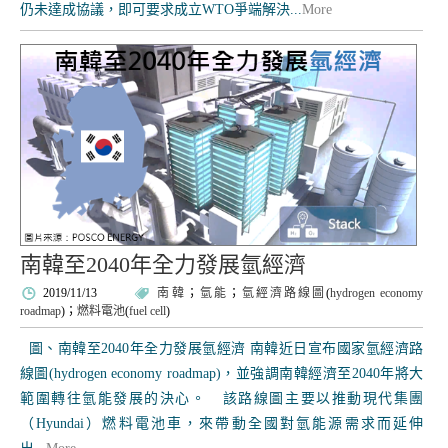
仍未達成協議，即可要求成立WTO爭端解決...
More
南韓至2040年全力發展氫經濟
2019/11/13
南韓
；
氫能
；
氫經濟路線圖
(
hydrogen economy
roadmap
)；
燃料電池
(
fuel cell
)
圖、南韓至2040年全力發展氫經濟 南韓近日宣布國家氫經濟路
線圖(hydrogen economy roadmap)，並強調南韓經濟至2040年將大
範圍轉往氫能發展的決心。 該路線圖主要以推動現代集團
（Hyundai）燃料電池車，來帶動全國對氫能源需求而延伸