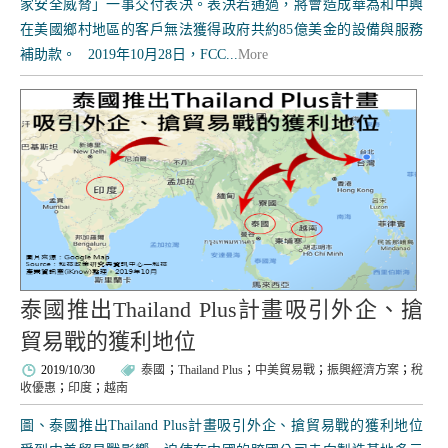
家安全威脅」一事交付表決。表決若通過，將會造成華為和中興
在美國鄉村地區的客戶無法獲得政府共約85億美金的設備與服務
補助款。 2019年10月28日，FCC...
More
泰國推出Thailand Plus計畫吸引外企、搶
貿易戰的獲利地位
2019/10/30
泰國
；
Thailand Plus
；
中美貿易戰
；
振興經濟方案
；
稅
收優惠
；
印度
；
越南
圖、泰國推出Thailand Plus計畫吸引外企、搶貿易戰的獲利地位