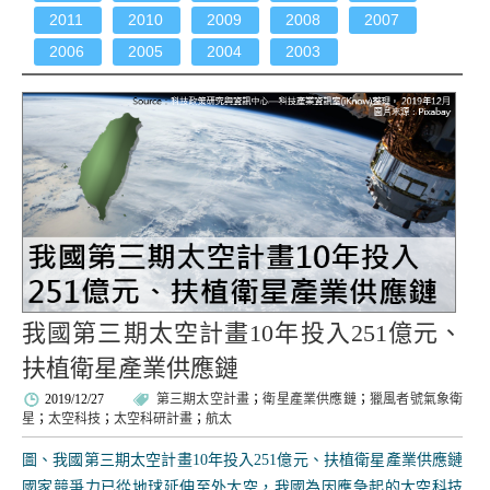
2011
2010
2009
2008
2007
2006
2005
2004
2003
我國第三期太空計畫10年投入251億元、
扶植衛星產業供應鏈
2019/12/27
第三期太空計畫
；
衛星產業供應鏈
；
獵風者號氣象衛
星
；
太空科技
；
太空科研計畫
；
航太
圖、我國第三期太空計畫10年投入251億元、扶植衛星產業供應鏈
國家競爭力已從地球延伸至外太空，我國為因應急起的太空科技