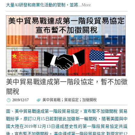
大量AI研發和商業化活動的管制，並將...
More
美中貿易戰達成第一階段協定，暫不加徵
關稅
2019/12/17
美中貿易戰
；
貿易協定
；
加徵關稅
圖、美中貿易戰達成第一階段貿易協定，宣布暫不加徵關稅 貿易
戰紛爭，原訂12月15日起對彼此加徵新一輪關稅，隨著美國與中
國大陸在2019年12月13日達成歷史性的第一階段貿易協定共識
後，宣布暫不加徵關稅。 美中達成第一階段貿易協定 對原定於12