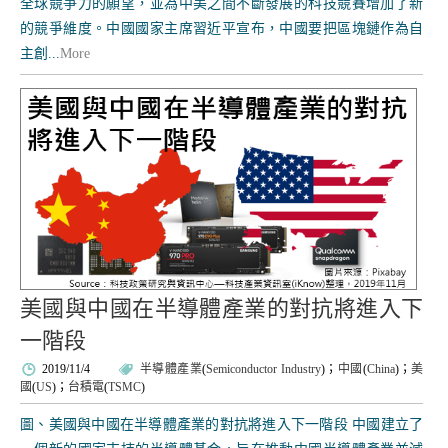
全球競爭力的願望，並為中美之間不斷發展的科技競賽增加了新
的競爭維度。中國國家主席習近平宣布，中國要把區塊鏈作為自
主創...
More
美國與中國在半導體產業的對抗將進入下
一階段
2019/11/4
半導體產業
(
Semiconductor Industry
)；
中國
(
China
)；
美
國
(
US
)；
台積電
(
TSMC
)
圖、美國與中國在半導體產業的對抗將進入下一階段 中國建立了