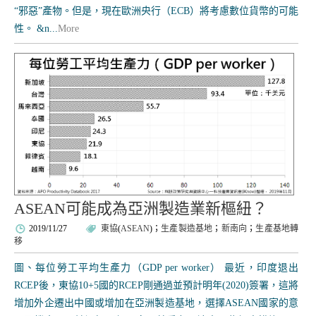
“邪惡”產物。但是，現在歐洲央行（ECB）將考慮數位貨幣的可能
性。 &n...
More
ASEAN可能成為亞洲製造業新樞紐？
2019/11/27
東協
(
ASEAN
)；
生產製造基地
；
新南向
；
生產基地轉
移
圖、每位勞工平均生產力（GDP per worker） 最近，印度退出
RCEP後，東協10+5國的RCEP剛通過並預計明年(2020)簽署，這將
增加外企遷出中國或增加在亞洲製造基地，選擇ASEAN國家的意