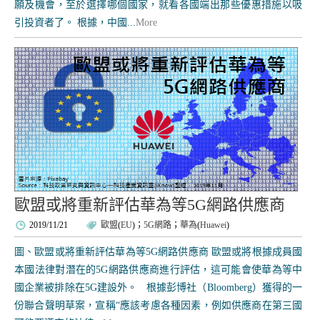
願及機會，至於選擇哪個國家，就看各國端出那些優惠措施以吸
引投資者了。 根據，中國...
More
歐盟或將重新評估華為等5G網路供應商
2019/11/21
歐盟
(
EU
)；
5G網路
；
華為
(
Huawei
)
圖、歐盟或將重新評估華為等5G網路供應商 歐盟或將根據成員國
本國法律對潛在的5G網路供應商進行評估，這可能會使華為等中
國企業被排除在5G建設外。 根據彭博社（Bloomberg）獲得的一
份聯合聲明草案，宣稱“應該考慮各種因素，例如供應商在第三國