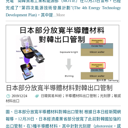
充電 南韓貿易工業和能源部（MOTIE）在12月23日宣布，已經
完成了“第四次能源技術發展計劃”(The 4th Energy Technology
Development Plan)，其中提...
More
日本部分放寬半導體材料對韓出口管制
2019/12/24
日韓貿易糾紛
；
半導體材料出口管制
；
光刻膠
；
敏感
材料出口
圖、日本部分放寬半導體材料對韓出口管制 根據日本日經新聞網
報導，12月20日，日本經濟產業省部分放寬了此前對韓國加強的
出口管制。在3種半導體材料，其中針對光刻膠（photoresist，感