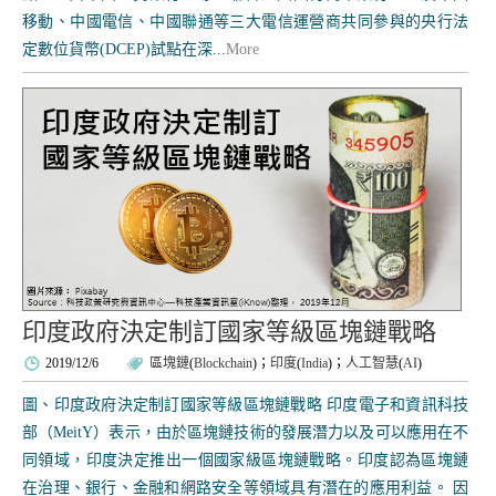
移動、中國電信、中國聯通等三大電信運營商共同參與的央行法
定數位貨幣(DCEP)試點在深...
More
印度政府決定制訂國家等級區塊鏈戰略
2019/12/6
區塊鏈
(
Blockchain
)；
印度
(
India
)；
人工智慧
(
AI
)
圖、印度政府決定制訂國家等級區塊鏈戰略 印度電子和資訊科技
部（MeitY）表示，由於區塊鏈技術的發展潛力以及可以應用在不
同領域，印度決定推出一個國家級區塊鏈戰略。印度認為區塊鏈
在治理、銀行、金融和網路安全等領域具有潛在的應用利益。 因