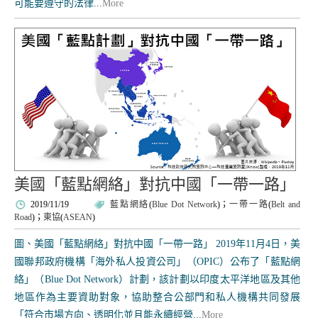
可能要遵守的法律...
More
美國「藍點網絡」對抗中國「一帶一路」
2019/11/19
藍點網絡
(
Blue Dot Network
)；
一帶一路
(
Belt and
Road
)；
東協
(
ASEAN
)
圖、美國「藍點網絡」對抗中國「一帶一路」 2019年11月4日，美
國聯邦政府機構「海外私人投資公司」（OPIC）公布了「藍點網
絡」（Blue Dot Network）計劃，該計劃以印度太平洋地區及其他
地區作為主要資助對象，協助整合公部門和私人機構共同發展
「符合市場方向、透明化並且能永續經營...
More