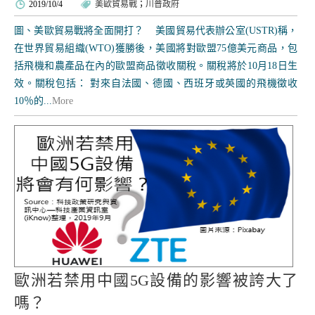
2019/10/4
美歐貿易戰
；
川普政府
圖、美歐貿易戰將全面開打？ 美國貿易代表辦公室(USTR)稱，
在世界貿易組織(WTO)獲勝後，美國將對歐盟75億美元商品，包
括飛機和農產品在內的歐盟商品徵收關稅。關稅將於10月18日生
效。關稅包括： 對來自法國、德國、西班牙或英國的飛機徵收
10％的...
More
歐洲若禁用中國5G設備的影響被誇大了
嗎？