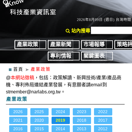
2026年8月09日 (週日) 台灣時間：
站內搜尋
產業政策
產業新聞
市場報導
策略
專利情報
關鍵圖表
首頁
產業政策
@
本網站徵稿
，包括：政策解讀、新興技術/產業/產品商
機、專利佈局連結產業發展，有意願者請email到
stmember@narlabs.org.tw。
產業政策
2026
2025
2024
2023
2022
2021
2020
2019
2018
2017
2016
2015
2014
2013
2012