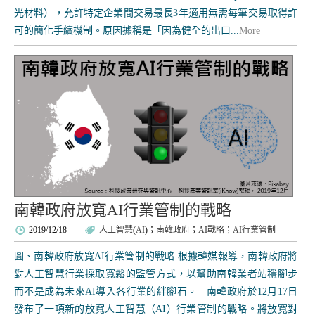
光材料），允許特定企業間交易最長3年適用無需每筆交易取得許
可的簡化手續機制。原因據稱是「因為健全的出口...
More
南韓政府放寬AI行業管制的戰略
2019/12/18
人工智慧
(
AI
)；
南韓政府
；
AI戰略
；
AI行業管制
圖、南韓政府放寬AI行業管制的戰略 根據韓媒報導，南韓政府將
對人工智慧行業採取寬鬆的監管方式，以幫助南韓業者站穩腳步
而不是成為未來AI導入各行業的絆腳石。 南韓政府於12月17日
發布了一項新的放寬人工智慧（AI）行業管制的戰略。將放寬對