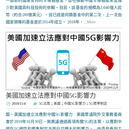
一個新的國家支持的半導體基金，旨在推動中國半導體產業並減
少對美國高科技技術的依賴。目前，該基金的規模為2,040億人民
幣（約合289億美元），這已經是同類基金中的第二次，上一次由
國家領導的基金是於2014年成立。 2018年，...
More
美國加速立法應對中國5G影響力
2019/11/4
5G法案
；
美國
；
中國5G影響力
；
5G標準制定
圖、美國加速立法應對中國5G影響力 美國眾議院外交事務委員
會於2019年10月30日，無異議通過兩項有關5G的法案，以應對中
國在5G網路和標準制定方面日益擴大的影響力。 由委員會副主