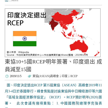
出...
More
東協10+5國RCEP明年簽署、印度退出 成
員減至15國
2019/11/5
東協
(
ASEAN
)
高峰會
；
印度
；
RCEP
圖、印度決定退出RCEP 第35屆東協（ASEAN）高峰會2019年11
月3-4日於泰國舉行，峰會焦點是討論東協與中日韓紐澳印等六國
「區域全面經濟夥伴協定」（RCEP）。RCEP預計明年(2020)簽
署。 此次會議有幾項重點： 1. 中國國務院總理李克強表