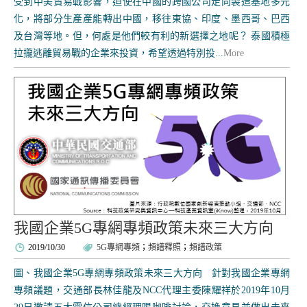
受到中美貿易戰影響，迫使在中國的跨國公司走向製造基地多元
化，將部分生產產能轉出中國，移往東協、印度、墨西哥、巴西
及台灣等地。但，何處是他們較有利的新選擇之地呢？ 泰國積極
拉攏逃離貿易戰的企業來投資，希望透過特別投...
More
我國企業5G專網專頻政策未來三大方向
2019/10/30
5G專網專頻
；
頻譜釋照
；
頻譜政策
圖、我國企業5G專網專頻政策未來三大方向 針對我國企業專網
專頻議題，交通部長林佳龍及NCC代理主委陳耀祥於2019年10月