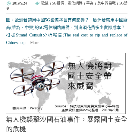
2019/9/24
歐盟
；
5G設備
；
電信網路
；
華為
；
美中貿易戰
；
5G禁
令
圖、歐洲若禁用中國5G設備將會有何影響？ 歐洲若禁用中國廠
商(華為、中興)的5G電信網路設備，到底須花費多少實際成本？
根據Strand Consult分析報告(The real cost to rip and replace of
Chinese equ...
More
無人機襲擊沙國石油事件，暴露國土安全
的危機