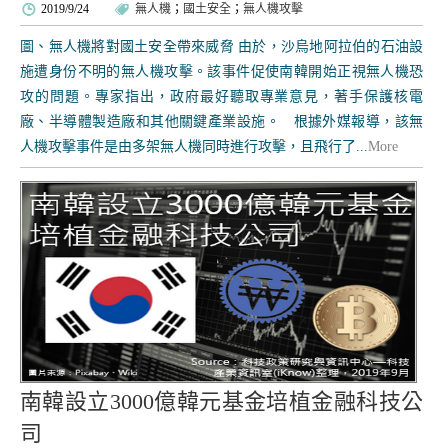
2019/9/24
無人機
；
國土安全
；
無人機攻擊
圖、無人機將對國土安全帶來威脅 由於，沙烏地阿拉伯的石油設
施遭身份不明的無人機攻擊。該事件促使南韓開始正視無人機恐
攻的問題。專家指出，政府最好聽取專業意見，著手保護核電
廠、半導體製造廠和其他關鍵產業設施。 根據外媒報導，該無
人機攻擊事件是由多架無人機同時進行攻擊，且飛行了...
More
南韓設立3000億韓元基金培植金融科技公
司