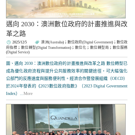
邁向 2030：澳洲數位政府的計畫推進與改
革之路
2025/12/5
澳洲
(
Australia
)；
數位政府
(
Digital Government
)；
數位政
府指標
；
數位轉型
(
Digital Transformation
)；
數位化
；
數位轉型局
；
數位服務
(
Digital Service
)
圖、邁向 2030：澳洲數位政府的計畫推進與改革之路 數位轉型已
成為優化政府流程與提升公共服務效率的關鍵途徑，可大幅強化
公部門的反應速度與服務便利性。經濟合作暨發展組織（OECD）
於2024年發表的《2023數位政府指數》（2023 Digital Government
Index）...
More