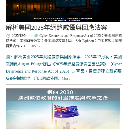
解析美國2025年網路威懾與回應法案
2025/12/5
Cyber Deterrence and Response Act of 2025
；
美國網路威
懾法案
；
美國資安政策
；
外國網路攻擊制裁
；
Salt Typhoon
；
中國駭客
；
國際
資安合作
；
H.R.2659
；
圖、解析美國2025年網路威懾與回應法案 2025年12月初，美國
眾議員August Pfluger提出《2025年網路威懾與回應法案》（Cyber
Deterrence and Response Act of 2025）之草案，目標是建立聯邦層
級的制裁框架，用以懲處外國...
More