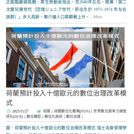
正面臨嚴峻挑戰，厚生勞動省指出，至2040年左右，隨著「第二
次嬰兒潮世代（団塊ジュニア世代，即出生於 1971–1974 年左右
族群）」步入高齡，需介護人口將顯著上升，...
More
荷蘭預計投入十億歐元的數位治理改革模
式
2025/11/27
荷蘭
；
荷蘭數位化戰略
(
NDS
)；
世界數位競爭力調查
評比
(
DCR
)；
數位轉型
；
數位化政府
；
數位治理
；
圖、荷蘭預計投入十億歐元的數位治理改革模式 瑞士洛桑管理學