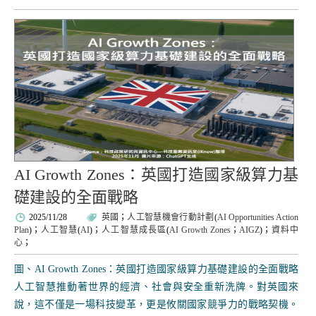
AI Growth Zones：英國打造國家級算力基
礎建設的全面戰略
2025/11/28
英國
；
人工智慧機會行動計劃
(
AI Opportunities Action
Plan
)；
人工智慧
(
AI
)；
人工智慧成長區
(
AI Growth Zones
；
AIGZ
)；
資料中
心
；
圖、AI Growth Zones：英國打造國家級算力基礎建設的全面戰略
人工智慧推動著世界的經濟、社會與安全重新洗牌。對英國來
說，這不僅是一場科技變革，更是攸關國家競爭力的戰略契機。