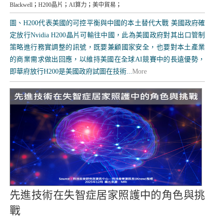
Blackwell
；
H200晶片
；
AI算力
；
美中貿易
；
圖、H200代表美國的可控平衡與中國的本土替代大戰 美國政府確
定放行Nvidia H200晶片可輸往中國，此為美國政府對其出口管制
策略進行務實調整的訊號，既要兼顧國家安全，也要對本土產業
的商業需求做出回應，以維持美國在全球AI競賽中的長遠優勢，
即華府放行H200是美國政府試圖在技術...
More
先進技術在失智症居家照護中的角色與挑
戰