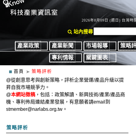
2026年8月09日 (週日) 台灣時間
站內搜尋
產業政策
產業新聞
市場報導
策略
專利情報
關鍵圖表
首頁
策略評析
@從創意思考與創新策略，評析企業營運/產品升級以提
昇自我市場競爭力。
@
本網站徵稿
，包括：政策解讀、新興技術/產業/產品商
機、專利佈局連結產業發展，有意願者請email到
stmember@narlabs.org.tw。
策略評析