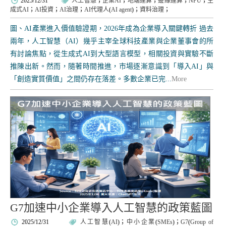
2025/12/31
人工智慧
；
企業AI
；
地端運算
；
邊緣運算
；
NPU
；
生
成式AI
；
AI投資
；
AI治理
；
AI代理人
(
AI agent
)；
資料治理
；
圖、AI產業進入價值驗證期，2026年成為企業導入關鍵轉折 過去
兩年，人工智慧（AI）幾乎主宰全球科技產業與企業董事會的所
有討論焦點，從生成式AI到大型語言模型，相關投資與實驗不斷
推陳出新。然而，隨著時間推進，市場逐漸意識到「導入AI」與
「創造實質價值」之間仍存在落差。多數企業已完...
More
G7加速中小企業導入人工智慧的政策藍圖
2025/12/31
人工智慧
(
AI
)；
中小企業
(
SMEs
)；
G7
(
Group of