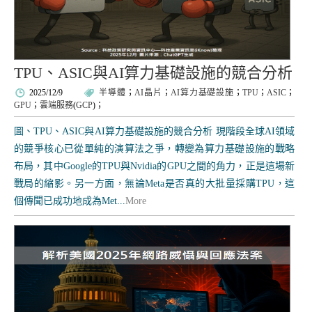
TPU、ASIC與AI算力基礎設施的競合分析
2025/12/9
半導體
；
AI晶片
；
AI算力基礎設施
；
TPU
；
ASIC
；
GPU
；
雲端服務
(
GCP
)；
圖、TPU、ASIC與AI算力基礎設施的競合分析 現階段全球AI領域
的競爭核心已從單純的演算法之爭，轉變為算力基礎設施的戰略
布局，其中Google的TPU與Nvidia的GPU之間的角力，正是這場新
戰局的縮影。另一方面，無論Meta是否真的大批量採購TPU，這
個傳聞已成功地成為Met...
More