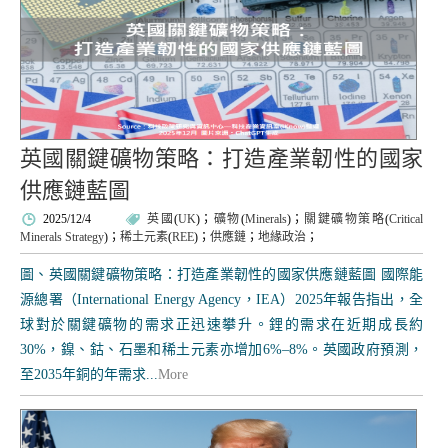
英國關鍵礦物策略：打造產業韌性的國家
供應鏈藍圖
2025/12/4
英國
(
UK
)；
礦物
(
Minerals
)；
關鍵礦物策略
(
Critical
Minerals Strategy
)；
稀土元素
(
REE
)；
供應鏈
；
地緣政治
；
圖、英國關鍵礦物策略：打造產業韌性的國家供應鏈藍圖 國際能
源總署（International Energy Agency，IEA）2025年報告指出，全
球對於關鍵礦物的需求正迅速攀升。鋰的需求在近期成長約
30%，鎳、鈷、石墨和稀土元素亦增加6%–8%。英國政府預測，
至2035年銅的年需求...
More