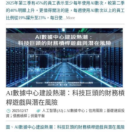
2025年第三季有45%的員工表示至少每年使用AI數次，較第二季
的40%明顯上升。更值得關注的是，每週使用AI數次以上的員工
比例從19%躍升至23%，每日使...
More
AI數據中心建設熱潮：科技巨頭的財務槓
桿遊戲與潛在風險
2025/12/17
人工智慧
(
AI
)；
AI數據中心
；
信用風險
；
基礎建設投
資
；
債務槓桿
；
供需平衡
圖、AI數據中心建設熱潮：科技巨頭的財務槓桿遊戲與潛在風險