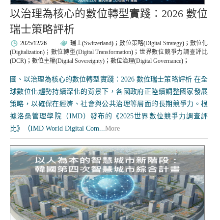
以治理為核心的數位轉型實踐：2026 數位
瑞士策略評析
2025/12/26
瑞士
(
Switzerland
)；
數位策略
(
Digital Strategy
)；
數位化
(
Digitalization
)；
數位轉型
(
Digital Transformation
)；
世界數位競爭力調查評比
(
DCR
)；
數位主權
(
Digital Sovereignty
)；
數位治理
(
Digital Governance
)；
圖、以治理為核心的數位轉型實踐：2026 數位瑞士策略評析 在全
球數位化趨勢持續深化的背景下，各國政府正陸續調整國家發展
策略，以確保在經濟、社會與公共治理等層面的長期競爭力。根
據洛桑管理學院（IMD）發布的《2025世界數位競爭力調查評
比》（IMD World Digital Com...
More