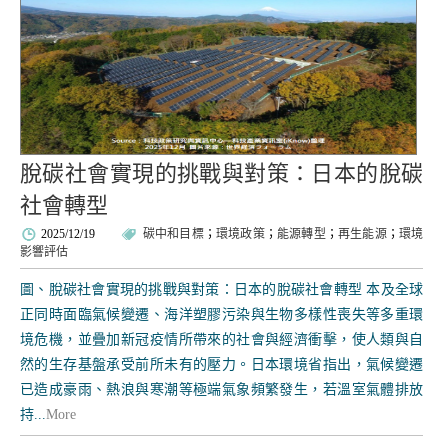
脫碳社會實現的挑戰與對策：日本的脫碳
社會轉型
2025/12/19
碳中和目標
；
環境政策
；
能源轉型
；
再生能源
；
環境
影響評估
圖、脫碳社會實現的挑戰與對策：日本的脫碳社會轉型 本及全球
正同時面臨氣候變遷、海洋塑膠污染與生物多樣性喪失等多重環
境危機，並疊加新冠疫情所帶來的社會與經濟衝擊，使人類與自
然的生存基盤承受前所未有的壓力。日本環境省指出，氣候變遷
已造成豪雨、熱浪與寒潮等極端氣象頻繁發生，若溫室氣體排放
持...
More