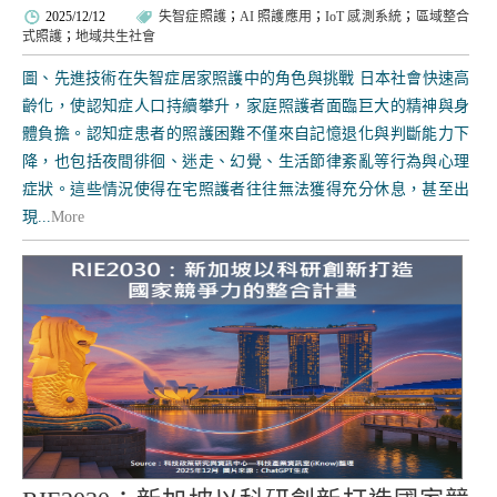
2025/12/12
失智症照護
；
AI 照護應用
；
IoT 感測系統
；
區域整合
式照護
；
地域共生社會
圖、先進技術在失智症居家照護中的角色與挑戰 日本社會快速高
齡化，使認知症人口持續攀升，家庭照護者面臨巨大的精神與身
體負擔。認知症患者的照護困難不僅來自記憶退化與判斷能力下
降，也包括夜間徘徊、迷走、幻覺、生活節律紊亂等行為與心理
症狀。這些情況使得在宅照護者往往無法獲得充分休息，甚至出
現...
More