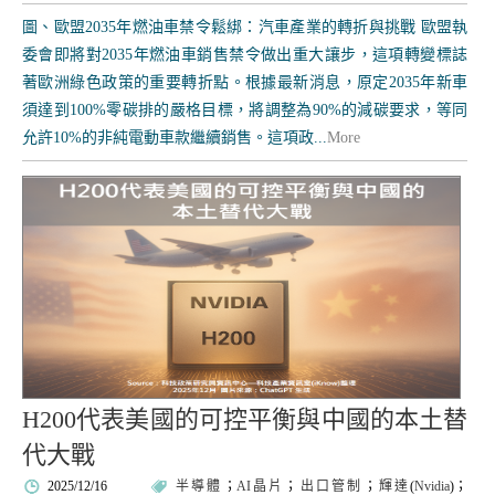
圖、歐盟2035年燃油車禁令鬆綁：汽車產業的轉折與挑戰 歐盟執
委會即將對2035年燃油車銷售禁令做出重大讓步，這項轉變標誌
著歐洲綠色政策的重要轉折點。根據最新消息，原定2035年新車
須達到100%零碳排的嚴格目標，將調整為90%的減碳要求，等同
允許10%的非純電動車款繼續銷售。這項政...
More
H200代表美國的可控平衡與中國的本土替
代大戰
2025/12/16
半導體
；
AI晶片
；
出口管制
；
輝達
(
Nvidia
)；