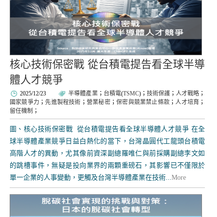
核心技術保密戰 從台積電提告看全球半導
體人才競爭
2025/12/23
半導體產業
；
台積電
(
TSMC
)；
技術保護
；
人才戰略
；
國家競爭力
；
先進製程技術
；
營業秘密
；
保密與競業禁止條款
；
人才培育
；
留任機制
；
圖、核心技術保密戰 從台積電提告看全球半導體人才競爭 在全
球半導體產業競爭日益白熱化的當下，台灣晶圓代工龍頭台積電
高階人才的異動，尤其像前資深副總羅唯仁與前採購副總李文如
的跳槽事件，無疑是投向業界的兩顆重磅石，其影響已不僅限於
單一企業的人事變動，更觸及台灣半導體產業在技術...
More