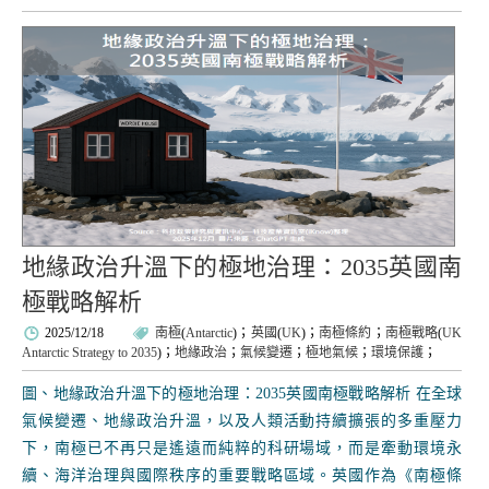
地緣政治升溫下的極地治理：2035英國南
極戰略解析
2025/12/18
南極
(
Antarctic
)；
英國
(
UK
)；
南極條約
；
南極戰略
(
UK
Antarctic Strategy to 2035
)；
地緣政治
；
氣候變遷
；
極地氣候
；
環境保護
；
圖、地緣政治升溫下的極地治理：2035英國南極戰略解析 在全球
氣候變遷、地緣政治升溫，以及人類活動持續擴張的多重壓力
下，南極已不再只是遙遠而純粹的科研場域，而是牽動環境永
續、海洋治理與國際秩序的重要戰略區域。英國作為《南極條