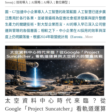
Seven
)；
技術導入
；
AI策略
；
AI導入
；
數位轉型
；
圖、G7加速中小企業導入人工智慧的政策藍圖 人工智慧已逐步廣
泛應用於各行各業，並被普遍視為促進社會經濟發展與提升整體
生產力的關鍵技術。對大型企業而言，AI的導入早已深入公司營
運與管理的各個層面；相較之下，中小企業在AI採用的效率與深
度上仍明顯落後。根據2024年歐盟統計局（Eurosta...
More
太空資料中心時代來臨？從
Google「Project Suncatcher」看軌道運算