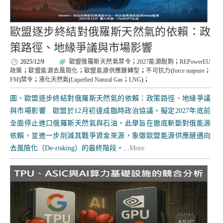
歐盟逐步終結對俄羅斯天然氣的依賴：政
策路徑、地緣爭議與市場影響
2025/12/9
歐盟俄羅斯天然氣禁令
；
2027能源脫鉤
；
REPowerEU
政策
；
歐盟能源去風險化
；
歐盟能源供應鏈轉型
；
不可抗力
(
force majeure
；
FM
)
禁令
；
液化天然氣
(
Liquefied Natural Gas
；
LNG
)；
圖、歐盟逐步終結對俄羅斯天然氣的依賴：政策路徑、地緣爭議
與市場影響 歐盟於12月初達成臨時政治協議，擬定2027年底前
全面停止進口俄羅斯天然氣與石油，此舉旨在徹底斬斷對俄能源
依賴，並進一步削減其戰爭資金來源，象徵歐盟能源供應鏈邁向
去風險化（De-risking）的最終階段。...
More