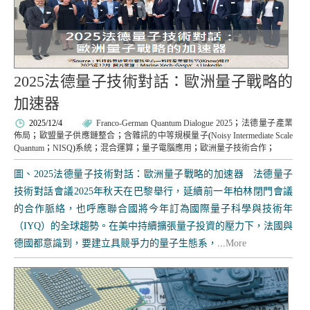
2025法德量子技術對話：歐洲量子戰略的
加速器
2025/12/4
Franco-German Quantum Dialogue 2025
；
法德量子產業
佈局
；
歐盟量子供應鏈整合
；
含雜訊的中等規模量子
(
Noisy Intermediate Scale
Quantum
；
NISQ
)
系統
；
混合運算
；
量子電腦應用
；
歐洲量子技術合作
；
圖、2025法德量子技術對話：歐洲量子戰略的加速器 法德量子
技術對話會議2025年秋天在巴黎舉行，延續前一年柏林閉門會議
的合作脈絡，也呼應聯合國將今年訂為國際量子科學與技術年
（IYQ）的全球趨勢。在美中持續擴張量子投資的壓力下，法國與
德國都意識到，要建立具競爭力的量子生態系，...
More