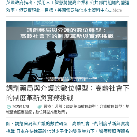
英國政府指出，採用人工智慧將提高企業和公共部門組織的營運
效率，但要實現此一目標，英國需要強化本土資料中心...
More
調劑藥局與介護的數位轉型：高齡社會下
的制度革新與實務挑戰
2025/11/28
醫療
；
照護
；
調劑藥局數位轉型
；
介護數位轉型
；
地
域整合照護醫療
；
數位轉型推進政策
；
圖、調劑藥局與介護的數位轉型：高齡社會下的制度革新與實務
挑戰 日本在快速高齡化與少子化的雙重壓力下，醫療與照護體系