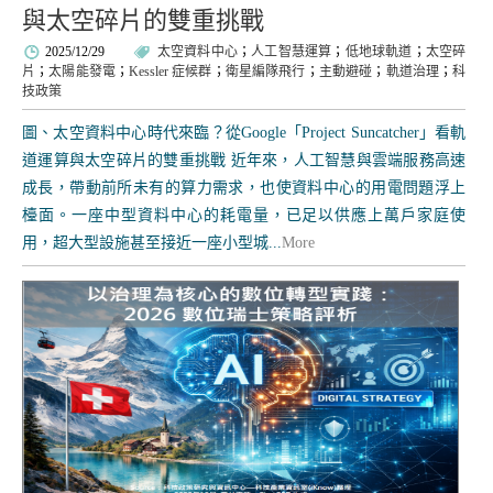
與太空碎片的雙重挑戰
2025/12/29
太空資料中心
；
人工智慧運算
；
低地球軌道
；
太空碎
片
；
太陽能發電
；
Kessler 症候群
；
衛星編隊飛行
；
主動避碰
；
軌道治理
；
科
技政策
圖、太空資料中心時代來臨？從Google「Project Suncatcher」看軌
道運算與太空碎片的雙重挑戰 近年來，人工智慧與雲端服務高速
成長，帶動前所未有的算力需求，也使資料中心的用電問題浮上
檯面。一座中型資料中心的耗電量，已足以供應上萬戶家庭使
用，超大型設施甚至接近一座小型城...
More