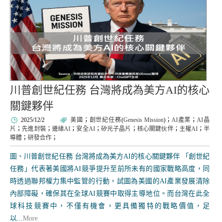
川普創世紀任務 台灣將成為美方AI的核心
關鍵夥伴
2025/12/2
美國
；
創世紀任務
(
Genesis Mission
)；
AI產業
；
AI晶
片
；
先進封裝
；
邊緣AI
；
安全AI
；
矽光子晶片
；
核心關鍵伙伴
；
主權AI
；
半
導體
；
研發合作
；
圖、川普創世紀任務 台灣將成為美方AI的核心關鍵夥伴 「創世紀
任務」代表著美國將AI競爭提升至前所未有的國家戰略高度，同
時透過聯邦權力集中監管的行動，試圖為美國的AI產業發展清除
內部障礙，確保其在全球AI競賽中取得主導地位。而台灣在此全
球科技競賽中，不僅有機會，更具備獨特的戰略價值，足
以...
More