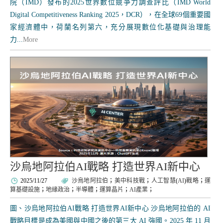
院（IMD）發布的2025世界數位競爭力調查評比（IMD World
Digital Competitiveness Ranking 2025，DCR），在全球69個重要國
家經濟體中，荷蘭名列第六，充分展現數位化基礎與治理能
力...
More
沙烏地阿拉伯AI戰略 打造世界AI新中心
2025/11/27
沙烏地阿拉伯
；
美中科技戰
；
人工智慧
(
AI
)
戰略
；
運
算基礎設施
；
地緣政治
；
半導體
；
運算晶片
；
AI產業
；
圖、沙烏地阿拉伯AI戰略 打造世界AI新中心 沙烏地阿拉伯的 AI
戰略目標是成為美國與中國之後的第三大 AI 強國。2025 年 11 月