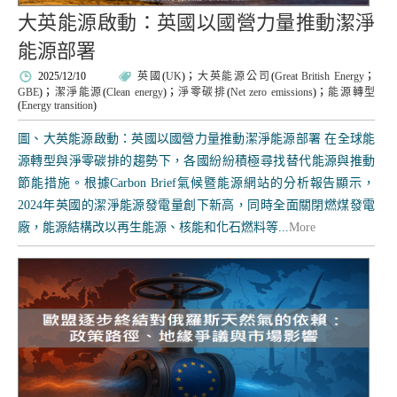
大英能源啟動：英國以國營力量推動潔淨
能源部署
2025/12/10
英國
(
UK
)；
大英能源公司
(
Great British Energy
；
GBE
)；
潔淨能源
(
Clean energy
)；
淨零碳排
(
Net zero emissions
)；
能源轉型
(
Energy transition
)
圖、大英能源啟動：英國以國營力量推動潔淨能源部署 在全球能
源轉型與淨零碳排的趨勢下，各國紛紛積極尋找替代能源與推動
節能措施。根據Carbon Brief氣候暨能源網站的分析報告顯示，
2024年英國的潔淨能源發電量創下新高，同時全面關閉燃煤發電
廠，能源結構改以再生能源、核能和化石燃料等...
More