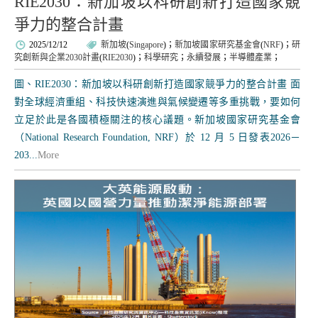
RIE2030：新加坡以科研創新打造國家競
爭力的整合計畫
2025/12/12
新加坡
(
Singapore
)；
新加坡國家研究基金會
(
NRF
)；
研
究創新與企業2030計畫
(
RIE2030
)；
科學研究
；
永續發展
；
半導體產業
；
圖、RIE2030：新加坡以科研創新打造國家競爭力的整合計畫 面
對全球經濟重組、科技快速演進與氣候變遷等多重挑戰，要如何
立足於此是各國積極關注的核心議題。新加坡國家研究基金會
（National Research Foundation, NRF）於 12 月 5 日發表2026－
203...
More