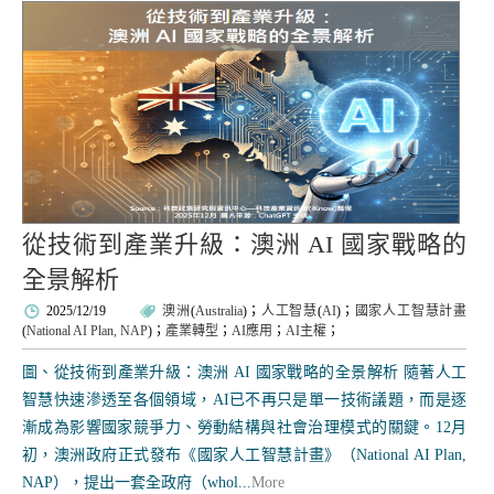
從技術到產業升級：澳洲 AI 國家戰略的
全景解析
2025/12/19
澳洲
(
Australia
)；
人工智慧
(
AI
)；
國家人工智慧計畫
(
National AI Plan, NAP
)；
產業轉型
；
AI應用
；
AI主權
；
圖、從技術到產業升級：澳洲 AI 國家戰略的全景解析 隨著人工
智慧快速滲透至各個領域，AI已不再只是單一技術議題，而是逐
漸成為影響國家競爭力、勞動結構與社會治理模式的關鍵。12月
初，澳洲政府正式發布《國家人工智慧計畫》（National AI Plan,
NAP），提出一套全政府（whol...
More