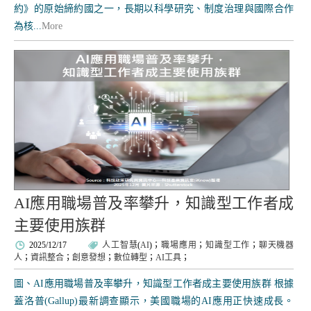
約》的原始締約國之一，長期以科學研究、制度治理與國際合作
為核...
More
AI應用職場普及率攀升，知識型工作者成
主要使用族群
2025/12/17
人工智慧
(
AI
)；
職場應用
；
知識型工作
；
聊天機器
人
；
資訊整合
；
創意發想
；
數位轉型
；
AI工具
；
圖、AI應用職場普及率攀升，知識型工作者成主要使用族群 根據
蓋洛普(Gallup)最新調查顯示，美國職場的AI應用正快速成長。