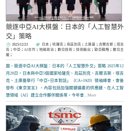
競逐中亞AI大棋盤：日本的「人工智慧外
交」策略
2025/12/23
日本
；
哈薩克
；
烏茲別克
；
土庫曼
；
吉爾吉斯
；
塔吉
克
；
中亞
；
AI合作
；
地緣政治
；
數位技術
；
技術輸出
；
歐亞戰略
；
數位主
權
；
圖、競逐中亞AI大棋盤：日本的「人工智慧外交」策略 2025年12
月20日，日本與中亞5個國家哈薩克、烏茲別克、吉爾吉斯、塔吉
克、土庫曼舉行「中亞+日本對話」（CA+JAD）領袖峰會，會後
發布《東京宣言》，內容包括加強關鍵礦產的供應鏈、在人工智
慧領域（AI）建立合作夥伴關係等。今年會...
More