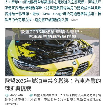
人工智慧(AI)熱潮推動全球數據中心建設進入空前規模，但科技巨
頭們正採用創新財務策略，將高達數百億美元的建設成本與風險
轉嫁給合作夥伴。微軟、Meta、Google等公司透過租賃協議、特
殊目的公司等方式，避免將巨額債務列入資...
More
歐盟2035年燃油車禁令鬆綁：汽車產業的
轉折與挑戰
2025/12/16
歐盟
；
燃油車禁令
；
2035年
；
插電式混合動力車
；
電
動車
；
碳中和
；
汽車產業
；
中國競爭
；
氣候目標
；
電動增程器
(
Range
Extender
)；