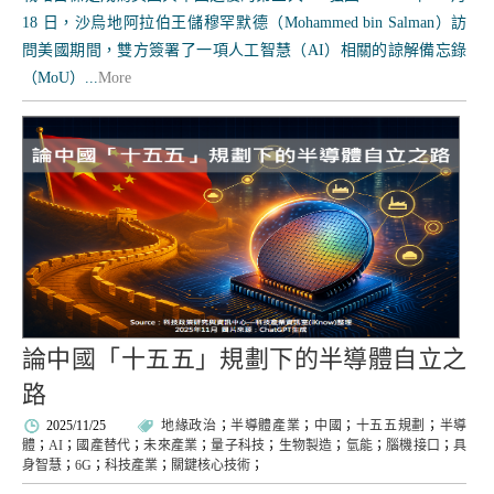
18 日，沙烏地阿拉伯王儲穆罕默德（Mohammed bin Salman）訪
問美國期間，雙方簽署了一項人工智慧（AI）相關的諒解備忘錄
（MoU）...
More
論中國「十五五」規劃下的半導體自立之
路
2025/11/25
地緣政治
；
半導體產業
；
中國
；
十五五規劃
；
半導
體
；
AI
；
國產替代
；
未來產業
；
量子科技
；
生物製造
；
氫能
；
腦機接口
；
具
身智慧
；
6G
；
科技產業
；
關鍵核心技術
；