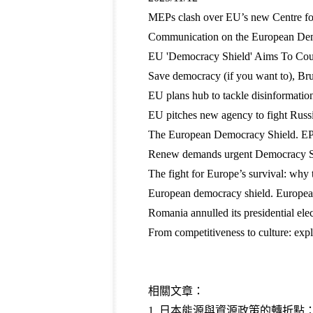
MEPs clash over EU’s new Centre for
Communication on the European Dem
EU 'Democracy Shield' Aims To Coun
Save democracy (if you want to), B
EU plans hub to tackle disinformatio
EU pitches new agency to fight Rus
The European Democracy Shield. E
Renew demands urgent Democracy Sh
The fight for Europe’s survival: wh
European democracy shield. Europea
Romania annulled its presidential ele
From competitiveness to culture: ex
相關文章：
1.
日本能源與資源政策的轉折點：