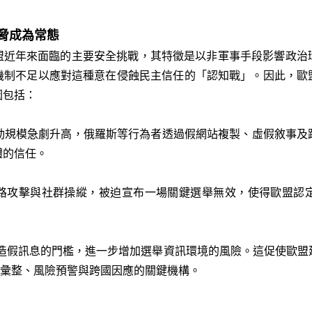
威脅成為常態
ats）是歐盟近年來面臨的主要安全挑戰，其特徵是以非軍事手段影響
制不足以應對這種意在侵蝕民主信任的「認知戰」。因此，歐盟
因包括：
活動規模急劇升高，俄羅斯等行為者透過假網站複製、虛假敘事
體的信任。
受網路攻擊與社群操縱，被迫宣布一場關鍵選舉無效，使得歐盟認
製造假訊息的門檻，進一步增加選舉資訊環境的風險。這促使歐
料彙整、風險預警與跨國因應的關鍵機構。