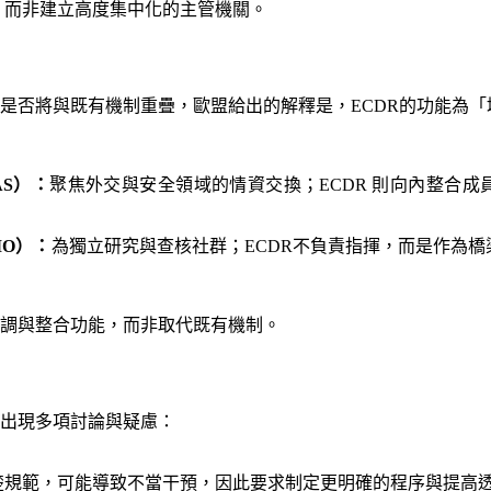
，而非建立高度集中化的主管機關。
便是否將與既有機制重疊，歐盟給出的解釋是，ECDR的功能為
AS）：
聚焦外交與安全領域的情資交換；ECDR 則向內整合
MO）：
為獨立研究與查核社群；ECDR不負責指揮，而是作為
協調與整合功能，而非取代既有機制。
已出現多項討論與疑慮：
楚規範，可能導致不當干預，因此要求制定更明確的程序與提高