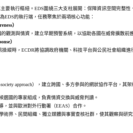
為其主要執行樞紐。EDS圍繞三大支柱展開：保障資訊空間完整
作為EDS的執行端，任務聚焦於兩項核心功能：
reness）
構的觀測與情資，建立早期預警系統，以協助各國在威脅擴散前
onse）
訊操縱時，ECDR將協調政府機關、科技平台與公民社會組織進
of-society approach），建立跨國、多方參與的網狀協作平台，
候選國的專家組成，負責情資交換與威脅判讀。
導，並與歐洲對外行動署（EEAS）合作。
學術界、民間組織、獨立媒體與事實查核社群，使其觀察與研究