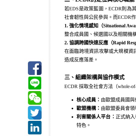
若EDS是政策藍圖，ECDR則
社會韌性與公民參與。而ECDR
1. 強化情境感知（Situational Awa
整合成員國、候選國以及相關機
2. 協調跨國快速反應（Rapid Resp
在面臨跨境資訊攻擊或大規模資
造成反應落差。
三、組織架構與協作模式
ECDR 採取全社會方法（whole-
核心成員：
由歐盟成員國與
歐盟機構：
由歐盟委員會領
利害關係人平台：
正式納入
特色。