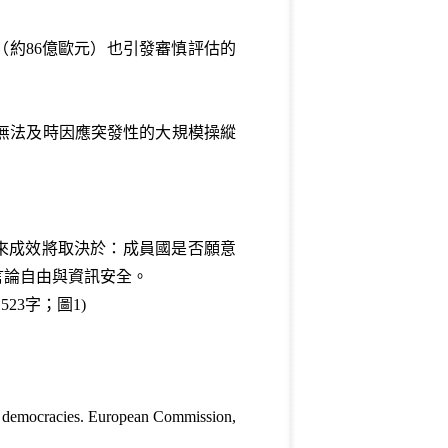
模（約86億歐元）也引發審慎評估的
無法及時因應突發性的大規模操縱
來成效將取決於：成員國是否願意
言論自由與資訊安全。
23字；圖1)
nt democracies. European Commission,