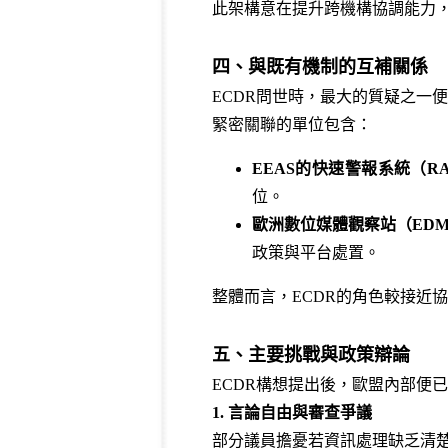
此架構意在提升跨機構協調能力
四、與既有機制的互補關係
ECDR問世時，最大的質疑之一
緊密關聯的單位包含：
EEAS的快速警報系統（R
位。
歐洲數位媒體觀察站（ED
政策與平台處置。
整體而言，ECDR的角色較接近
五、主要挑戰與政策辯論
ECDR構想提出後，歐盟內部便
1. 言論自由與審查爭議
部分議員擔憂若資訊處理缺乏清