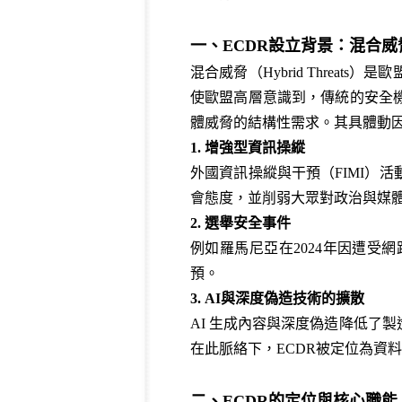
一、ECDR設立背景：混合
混合威脅（Hybrid Thre
使歐盟高層意識到，傳統的安全機
體威脅的結構性需求。其具體動
1. 增強型資訊操縱
外國資訊操縱與干預（FIMI）
會態度，並削弱大眾對政治與媒
2. 選舉安全事件
例如羅馬尼亞在2024年因遭
預。
3. AI與深度偽造技術的擴散
AI 生成內容與深度偽造降低了
在此脈絡下，ECDR被定位為資
二、ECDR的定位與核心職能