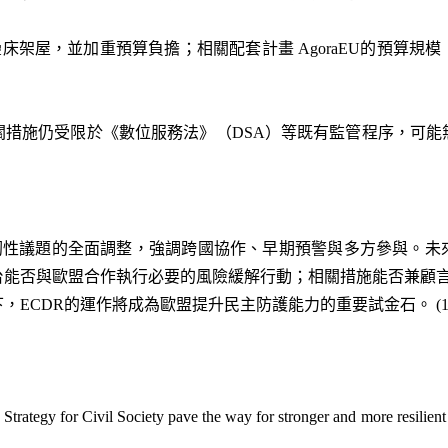
床架屋，並加重預算負擔；相關配套計畫 AgoraEU的預算規
關措施仍受限於《數位服務法》（DSA）等既有監管程序，可能
主韌性議題的全面調整，強調跨國協作、早期預警與多方參與。未
台能否與歐盟合作執行必要的風險緩解行動；相關措施能否兼顧
ECDR的運作將成為歐盟提升民主防護能力的重要試金石。 (15
rategy for Civil Society pave the way for stronger and more resilie