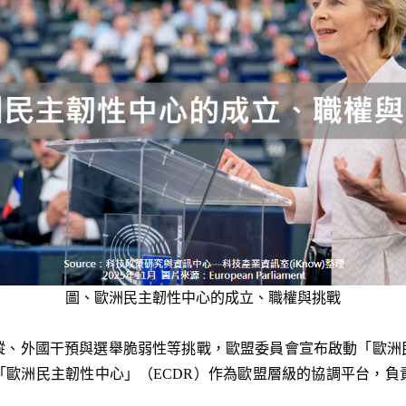
圖、
歐洲民主韌性中心的成立、職權與挑戰
縱、外國干預與選舉脆弱性等挑戰，歐盟委員會宣布啟動「歐洲民
式成立「歐洲民主韌性中心」（ECDR）作為歐盟層級的協調平台，