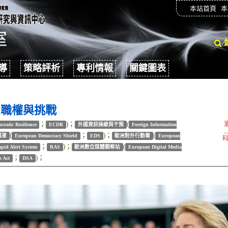
本站首頁
本
導
策略評析
專利情報
關鍵圖表
、職權與挑戰
；
)；
(
ratic Resilience
ECDR
外國資訊操縱與干預
Foreign Information
(
；
)；
(
護罩
European Democracy Shield
EDS
歐洲對外行動署
European
科
；
)；
(
pid Alert System
RAS
歐洲數位媒體觀察站
European Digital Media
；
)；
s Act
DSA