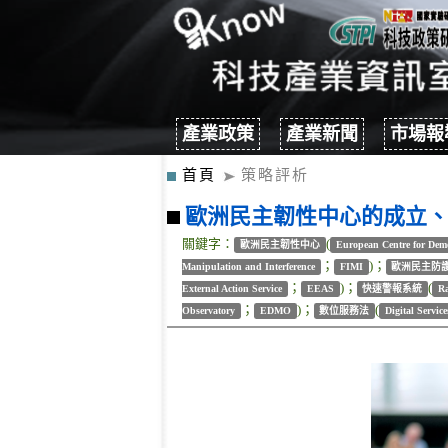
產業政策
產業新聞
市場報
首頁
策略評析
歐洲民主韌性中心的成立
關鍵字：
(
歐洲民主韌性中心
European Centre for Democ
；
)；
Manipulation and Interference
FIMI
歐洲民主防
；
)；
(
External Action Service
EEAS
快速警報系統
Ra
；
)；
(
Observatory
EDMO
數位服務法
Digital Service