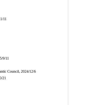
11/11
5/9/11
lantic Council, 2024/12/6
0/21