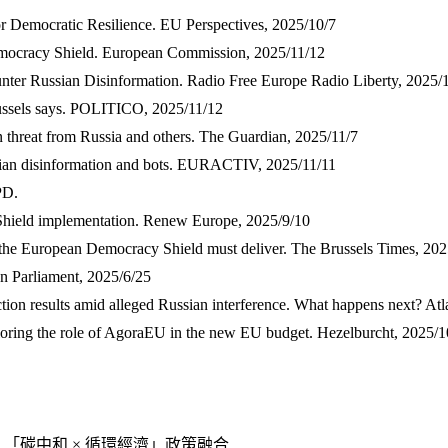
 Democratic Resilience. EU Perspectives, 2025/10/7
ocracy Shield. European Commission, 2025/11/12
ter Russian Disinformation. Radio Free Europe Radio Liberty, 2025/
russels says. POLITICO, 2025/11/12
n threat from Russia and others. The Guardian, 2025/11/7
sian disinformation and bots. EURACTIV, 2025/11/11
PD.
ield implementation. Renew Europe, 2025/9/10
y the European Democracy Shield must deliver. The Brussels Times, 202
n Parliament, 2025/6/25
ction results amid alleged Russian interference. What happens next? At
ploring the role of AgoraEU in the new EU budget. Hezelburcht, 2025/1
「碳中和 × 循環經濟」政策融合