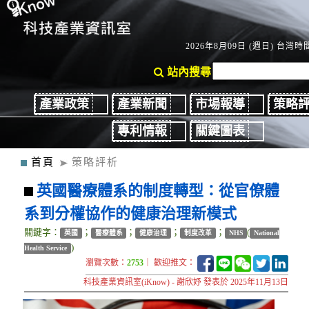
2026年8月09日 (週日) 台灣時間
站內搜尋
產業政策
產業新聞
市場報導
策略
專利情報
關鍵圖表
首頁
策略評析
英國醫療體系的制度轉型：從官僚體
系到分權協作的健康治理新模式
關鍵字：
；
；
；
；
(
英國
醫療體系
健康治理
制度改革
NHS
National
)
Health Service
瀏覽次數：
2753
｜ 歡迎推文：
科技產業資訊室(iKnow) - 謝欣妤 發表於 2025年11月13日