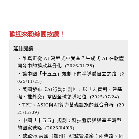
歡迎來粉絲團按讚！
延伸閱讀
‧誰真正從 AI 寫程式中受益？生成式 AI 在軟體
開發中的擴散與分化
(
2026/01/28
)
‧論中國「十五五」規劃下的半導體自立之路
(
2
025/11/25
)
‧美國發布《AI行動計劃》：以「去管制、建基
礎、推外交」鞏固全球領導地位
(
2025/07/24
)
‧TPU、ASIC與AI算力基礎設施的競合分析
(
20
25/12/09
)
‧中國「十五五」規劃：科技發展與與產業轉型
的國家戰略
(
2026/04/09
)
‧歐盟vs.美國（加州）AI監管法案：兩條路、同