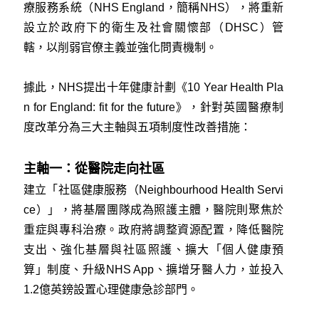
療服務系統（NHS England，簡稱NHS），將重新
設立於政府下的衛生及社會關懷部（DHSC）管
轄，以削弱官僚主義並強化問責機制。
據此，NHS提出十年健康計劃《10 Year Health Pla
n for England: fit for the future》，針對英國醫療制
度改革分為三大主軸與五項制度性改善措施：
主軸一：從醫院走向社區
建立「社區健康服務（Neighbourhood Health Servi
ce）」，將基層團隊成為照護主體，醫院則聚焦於
重症與專科治療。政府將調整資源配置，降低醫院
支出、強化基層與社區照護、擴大「個人健康預
算」制度、升級NHS App、擴增牙醫人力，並投入
1.2億英鎊設置心理健康急診部門。