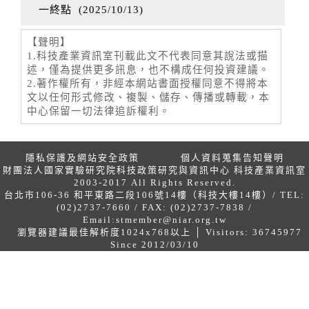
一終點
(
2025/10/13
)
【聲明】
1.科技產業資訊室刊載此文不代表同意其說法或描
述，僅為提供更多訊息，也不構成任何投資建議。
2.著作權所有，非經本網站書面授權同意不得將本
文以任何形式修改、複製、儲存、傳播或轉載，本
中心保留一切法律追訴權利。
隱私保護及網站安全政策
個人資料蒐集告知聲明
財團法人國家實驗研究院科技政策研究與資訊中心 科技產業資訊室
2003-2017 All Rights Reserved.
台北市106-36 和平東路二段106號14樓（科技大樓14樓）/ TEL:
(02)2737-7660 / FAX: (02)2737-7838 /
Email:
stmember@niar.org.tw
瀏覽器建議最佳解析度1024x768以上 │ Visitors: 36745977
Since 2012/03/10