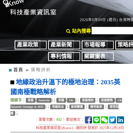
2026年8月09日 (週日) 台灣時間
站內搜尋
產業政策
產業新聞
市場報導
策略
專利情報
關鍵圖表
首頁
策略評析
地緣政治升溫下的極地治理：2035英
國南極戰略解析
關鍵字：
(
)；
(
)；
；
(
南極
Antarctic
英國
UK
南極條約
南極戰略
UK
)；
；
；
；
Antarctic Strategy to 2035
地緣政治
氣候變遷
極地氣候
環境保
；
護
瀏覽次數：
932
｜ 歡迎推文：
科技產業資訊室(iKnow) - 謝欣妤 發表於 2025年12月18日