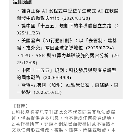
延伸閱讀
‧誰真正從 AI 寫程式中受益？生成式 AI 在軟體
開發中的擴散與分化
(
2026/01/28
)
‧論中國「十五五」規劃下的半導體自立之路
(
2
025/11/25
)
‧美國發布《AI行動計劃》：以「去管制、建基
礎、推外交」鞏固全球領導地位
(
2025/07/24
)
‧TPU、ASIC與AI算力基礎設施的競合分析
(
20
25/12/09
)
‧中國「十五五」規劃：科技發展與與產業轉型
的國家戰略
(
2026/04/09
)
‧歐盟vs.美國（加州）AI監管法案：兩條路、同
一終點
(
2025/10/13
)
【聲明】
1.科技產業資訊室刊載此文不代表同意其說法或描
述，僅為提供更多訊息，也不構成任何投資建議。
2.著作權所有，非經本網站書面授權同意不得將本
文以任何形式修改、複製、儲存、傳播或轉載，本