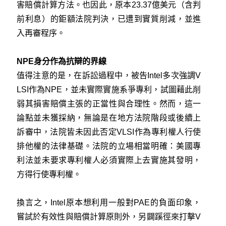
害賠償計算方法。也因此，原本23.37億美元（含判
前利息）的鉅額法院判決，已遭到實質削減，並進
入再審程序。
NPE身分作為抗辯的界線
值得注意的是，在訴訟過程中，被告Intel多次強調V
LSI作為NPE，並未實際實施系爭專利，試圖藉此削
弱其損害賠償主張的正當性與合理性。然而，這一
論點並未獲採納，無論是在地方法院階段或後續上
訴審中，法院皆未因此否定VLSI作為專利權人行使
排他權的法律基礎。法院的立場相當明確：美國專
利法並未要求專利權人必須實際上去實施其發明，
方得行使專利權。
換言之，Intel原本想利用一般對PAE的負面印象，
嘗試於有效性與賠償計算原則外，另闢蹊徑來打擊V