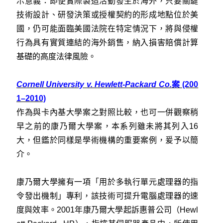
示意義：即便實際製造活動發生於海外，只要關鍵
技術設計、研發決策或授權契約的形成地點位於美
國，仍可能面臨美國法院在特定情況下，將與侵權
行為具有實質連結的海外銷售，納入損害賠償計算
基礎的高度法律風險。
Cornell University v. Hewlett-Packard Co.
案 (200
1–2010)
作為與
卡內基大學
案之對照比較，也可一併觀察稍
早之前的康乃爾大學案，本系列雖未將其列入16
大，但鑑於同樣是學術機構的重要案例，爰予以簡
介。
康乃爾大學擁有一項「用於多執行單元處理器的指
令發出機制」專利，該技術可提升電腦處理器的速
度與效率。2001年康乃爾大學起訴惠普公司（Hewl