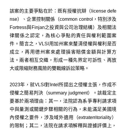
該案的主要爭點在於：既有授權抗辯（license defe
nse）、企業控制關係（common control，特別涉及
Fortress與Finjan之投資與公司治理結構）及相關法
律關係之認定，為核心爭點的責任與權利範圍案
件。簡言之，VLSI用加州案來釐清侵權與權利是否
成立，再用德州案來處理損害賠償金額與計算方
法。兩者相互交織，形成一種先界定可訴性、再放
大或限縮財務風險的雙戰線訴訟策略。
2023年，就VLSI對Intel所提出之侵權主張，作成不
侵權之簡易判決（summary judgment）。該裁定主
要基於兩項理由：其一，法院認為系爭專利請求項
中與量測或關鍵步驟相關的行為，未能滿足美國境
內侵權之要件，涉及域外適用（extraterritoriality）
的限制；其二，法院在請求項解釋與證據評價上，