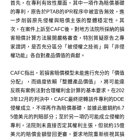
首先，在專利有效性層面，其中一項作為賠償基礎
的專利，原告於PTAB的IPR程序中被宣告無效，進
一步削弱原先侵權與賠償主張的整體穩定性。其
次，在案件上訴至CAFC後，對地方法院所採納的損
害賠償計算方法展開嚴格審查，特別質疑原告之專
家證詞，是否充分區分「被侵權之技術」與「非侵
權功能」各自對產品價值的貢獻。
CAFC指出，若損害賠償模型未能進行充分的「價值
分配」，而過度依賴「整體產品價值」，將可能違
反既有案例法對合理權利金計算的基本要求。在202
3年12月的判決中，CAFC最終逆轉該件專利的DOE
侵權成立，不得再作為賠償基礎，並據此撤銷約6.7
5億美元的判賠部分；至於另一項仍可能成立侵權的
專利，法院則未直接否定其權利主張，但就約15億
美元的賠償金額發回更審，要求地院重新檢視其損