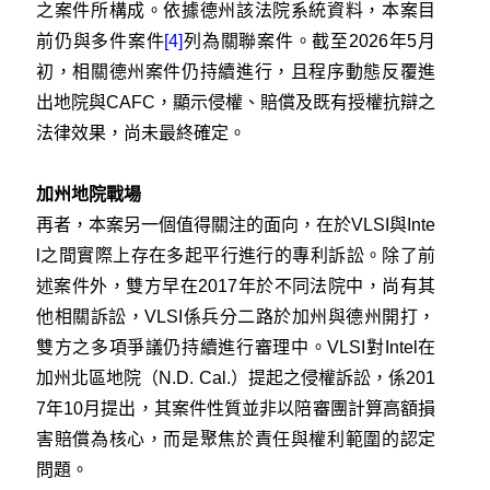
之案件所構成。依據德州該法院系統資料，本案目
前仍與多件案件
[4]
列為關聯案件。截至2026年5月
初，相關德州案件仍持續進行，且程序動態反覆進
出地院與CAFC，顯示侵權、賠償及既有授權抗辯之
法律效果，尚未最終確定。
加州地院戰場
再者，本案另一個值得關注的面向，在於VLSI與Inte
l之間實際上存在多起平行進行的專利訴訟。除了前
述案件外，雙方早在2017年於不同法院中，尚有其
他相關訴訟，VLSI係兵分二路於加州與德州開打，
雙方之多項爭議仍持續進行審理中。VLSI對Intel在
加州北區地院（N.D. Cal.）提起之侵權訴訟，係201
7年10月提出，其案件性質並非以陪審團計算高額損
害賠償為核心，而是聚焦於責任與權利範圍的認定
問題。