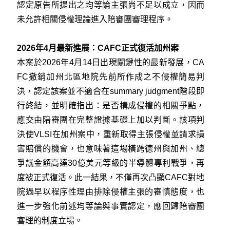
認定原告所提出之均等論主張尚不足以成立，因而
未允許相關侵權理論進入陪審團審理程序。
2026年4月最新進展：CAFC正式復活加州案
本案於2026年4月14日出現關鍵性的最新發展，CA
FC撤銷加州北區地院先前所作成之不侵權簡易判
決，認定該案並不適合在summary judgment階段即
行終結，並明確指出：是否構成侵權的相關爭點，
應交由陪審團在完整證據基礎上加以判斷。該項判
決使VLSI在加州案中，重新取得主張侵權並請求損
害賠償的機會，也意味著這場橫跨德州與加州、總
爭議金額高達30億美元等級的半導體專利戰爭，再
度被正式復活。此一結果，不僅再次凸顯CAFC對地
院過早以程序性理由排除侵權主張的審慎態度，也
進一步強化前述均等論與事實認定，應回歸陪審團
審理的制度立場。