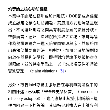
均等論之核心功防議題
本案中不論是在德州或加州地院，DOE都成為侵權
成立認定之核心功防議題，其適用方式也清楚呈現
出，不同聯邦地院之間具有制度意涵的顯著分歧。
整體而言，德州西區地院所採取之立場，讓均等論
作為侵權理論之一進入陪審團審理程序，並最終作
出高額侵權賠償判決；相對地，加州北區地院則傾
向於在簡易判決階段，即得對均等論予以嚴格審查
與限縮，並於特定爭點上，以「請求項要件不得被
實質否定」（claim vitiation）
[5]
。
另外，被告Intel亦曾主張原告在專利申請過程中的
相關陳述，已構成「審查歷史禁反言」（prosecutio
n history estoppel），進而應禁止其援引均等論。這
裡再回顧一下均等論，其係指專利權人在申請專利