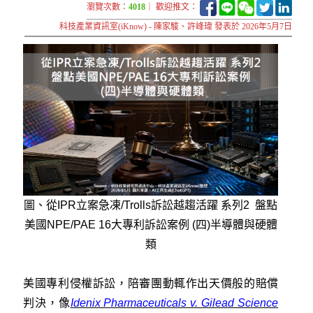
瀏覽次數：
4018
｜ 歡迎推文：
科技產業資訊室(iKnow) - 陳家駿、許峰瑋 發表於 2026年5月7日
圖、從IPR立案急凍/Trolls訴訟越趨活躍 系列2 盤點
美國NPE/PAE 16大專利訴訟案例 (四)半導體與硬體
類
美國專利侵權訴訟，陪審團動輒作出天價般的賠償
判決，像
Idenix Pharmaceuticals v. Gilead Science