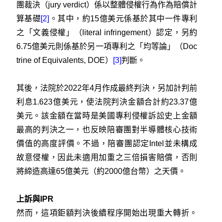
團裁決（jury verdict）係以整體侵權行為作為賠償計
算基礎
[2]
。其中，約15億美元係基於其中一件專利
之「文義侵權」（literal infringement）認定，另約
6.75億美元則係基於另一項專利之「均等論」（Doc
trine of Equivalents, DOE）
[3]
判斷。
其後，法院於2022年4月作成最終判決，另加計判前
利息1.623億美元，使法院判決金額合計約23.37億
美元。該金額在當時是美國專利侵權訴訟史上金額
最高的判決之一，也反映陪審團對半導體核心技術
價值的高度評價。不過，陪審團認定Intel並未構成
故意侵權，因此未適用加重之三倍損害賠償，否則
將締造高達65億美元（約2000億台幣）之天價。
上訴與IPR
然而，這項鉅額判決後續程序開始出現重大轉折。