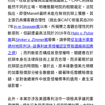
然而，在故意侵權與加重賠償議題上，CAFC則採取
截然不同的立場，明確推翻地院的相關裁定。法院
指出，即使Marvell最終未能在無效抗辯上獲勝，其
主張仍具備客觀合理性（按此係CAFC依循其自200
7年
In re Seagate
案
以來，所揭櫫之客觀合理性的判
斷原則，但嗣遭最高法院於2016年在
Halo v. Pulse
案
與
Stryker v. Zimmer
案
廢棄，請參閱
從友達光電東
德州地院判決--談專利故意侵權認定暨我國廠商因應
之道
）；而判斷是否構成故意侵權時，關鍵應在於
抗辯本身在法律與技術上是否合理，而非著眼於該
抗辯提出的時間點。基於此，原本達數億美元規模
的加重賠償部分被全數撤銷，顯著降低整體賠償金
額，並對後續案件中故意侵權標準的適用，產生深
遠影響。
此外，本案亦涉及美國專利法中一項極具爭議的重