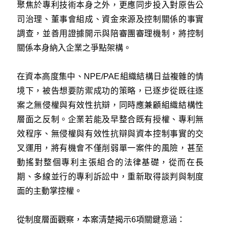
聚焦於專利技術本身之外，更應同步投入對原告公
司治理、董事會組成、資金來源及控制關係的事實
調查，並善用證據開示與陪審團審理機制，將控制
關係本身納入企業之爭點架構。
在資本高度集中、NPE/PAE組織結構日益複雜的情
境下，被告想要防禦成功的策略，已逐步從既往逐
案之無侵權與有效性抗辯，同時應兼顧組織結構性
層面之反制。企業若能及早整合既有授權、專利無
效程序、無侵權與有效性抗辯與資本控制事實的交
叉運用，將有機會不僅削弱單一案件的風險，甚至
動搖對整個專利主張組合的法律基礎，從而在長
期、多線並行的專利訴訟中，重新取得談判與制度
面的主動掌控權。
從制度層面觀察，本案清楚揭示6項關鍵意涵：