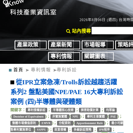
2026年8月06日 (週四) 台灣時間：
站內搜尋
產業政策
產業新聞
市場報導
策略
專利情報
關鍵圖表
首頁
專利情報
專利訴訟
從IPR立案急凍/Trolls訴訟越趨活躍
系列2 盤點美國NPE/PAE 16大專利訴訟
案例 (四)半導體與硬體類
關鍵字：
；
；
；
專利侵權訴訟
半導體核心技術
損害賠償計算
均等論
(
)；
(
)；
(
)；
Doctrine of Equivalents
非實施實體
NPE
專利主張實體
PAE
(
)；
(
)；
整體市場價值原則
EMVR
分配原則
Apportionment Rule
最小可銷
(
)；
；
；
；
售專利實施單位
SSPPU
故意侵權
多線訴訟策略
IPR程序