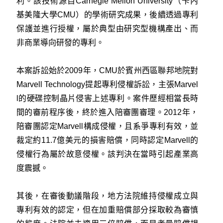
利。該技術源自Carnegie Mellon University（
卡內
基美隆大學
CMU）的學術研究成果，後續透過專利
保護並進行授權，屬於典型由研究型機構產出、而
非商業導向研發的專利。
本案訴訟始於2009年，CMU於賓州西區聯邦地院對
Marvell Technology提起專利侵權訴訟，主張Marvel
l的硬碟控制晶片侵害上述專利。案件歷經相當長時
間的審前程序後，終於進入陪審團審理。2012年，
陪審團認定Marvell構成侵權，且系爭專利有效，並
裁定約11.7億美元的損害賠償，同時認定Marvell的
侵權行為屬於故意侵權。該判決在當時引起產業高
度震撼。
其後，在審後動議階段，地方法院維持侵權成立與
專利有效的認定，但在加重賠償部分採取較為審慎