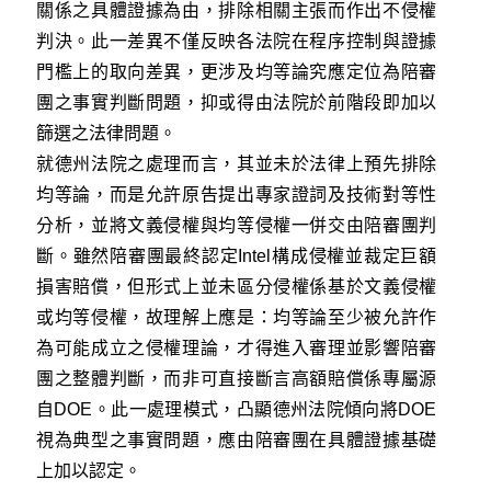
關係之具體證據為由，排除相關主張而作出不侵權
判決。此一差異不僅反映各法院在程序控制與證據
門檻上的取向差異，更涉及均等論究應定位為陪審
團之事實判斷問題，抑或得由法院於前階段即加以
篩選之法律問題。
就德州法院之處理而言，其並未於法律上預先排除
均等論，而是允許原告提出專家證詞及技術對等性
分析，並將文義侵權與均等侵權一併交由陪審團判
斷。雖然陪審團最終認定Intel構成侵權並裁定巨額
損害賠償，但形式上並未區分侵權係基於文義侵權
或均等侵權，故理解上應是：均等論至少被允許作
為可能成立之侵權理論，才得進入審理並影響陪審
團之整體判斷，而非可直接斷言高額賠償係專屬源
自DOE。此一處理模式，凸顯德州法院傾向將DOE
視為典型之事實問題，應由陪審團在具體證據基礎
上加以認定。