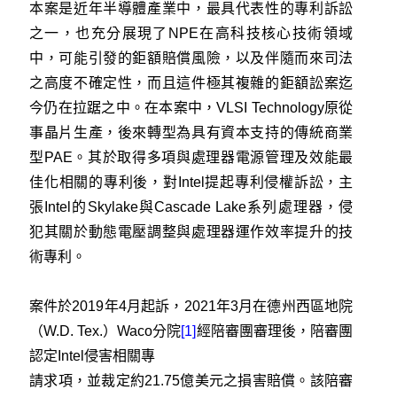
本案是近年半導體產業中，最具代表性的專利訴訟
之一，也充分展現了NPE在高科技核心技術領域
中，可能引發的鉅額賠償風險，以及伴隨而來司法
之高度不確定性，而且這件極其複雜的鉅額訟案迄
今仍在拉踞之中。在本案中，VLSI Technology原從
事晶片生產，後來轉型為具有資本支持的傳統商業
型PAE。其於取得多項與處理器電源管理及效能最
佳化相關的專利後，對Intel提起專利侵權訴訟，主
張Intel的Skylake與Cascade Lake系列處理器，侵
犯其關於動態電壓調整與處理器運作效率提升的技
術專利。
案件於2019年4月起訴，2021年3月在德州西區地院
（W.D. Tex.）Waco分院
[1]
經陪審團審理後，陪審團
認定Intel侵害相關專
請求項，並裁定約21.75億美元之損害賠償。該陪審