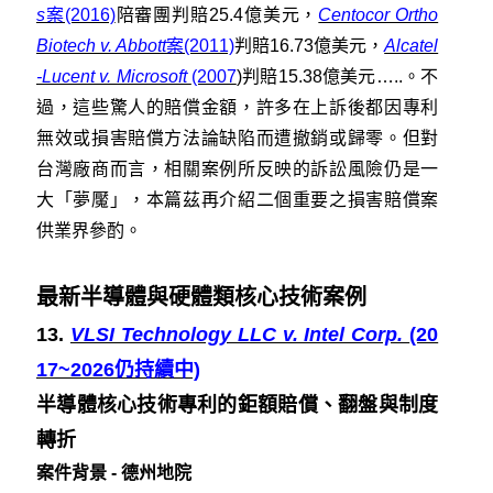
s
案(2016)
陪審團判賠25.4億美元，
Centocor Ortho
Biotech v. Abbott
案(2011)
判賠16.73億美元，
Alcatel
-Lucent v. Microsoft
(2007
)
判賠15.38億美元…..。不
過，這些驚人的賠償金額，許多在上訴後都因專利
無效或損害賠償方法論缺陷而遭撤銷或歸零。但對
台灣廠商而言，相關案例所反映的訴訟風險仍是一
大「夢魘」，本篇茲再介紹二個重要之損害賠償案
供業界參酌。
最新半導體與硬體類核心技術案例
13.
VLSI Technology LLC v. Intel Corp.
(20
17~2026仍持續中)
半導體核心技術專利的鉅額賠償、翻盤與制度
轉折
案件背景 - 德州地院