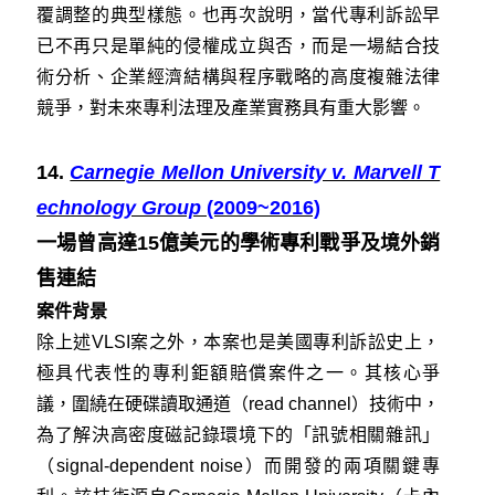
覆調整的典型樣態。也再次說明，當代專利訴訟早
已不再只是單純的侵權成立與否，而是一場結合技
術分析、企業經濟結構與程序戰略的高度複雜法律
競爭，對未來專利法理及產業實務具有重大影響。
14.
Carnegie Mellon University v. Marvell T
echnology Group
(2009~2016)
一場曾高達15億美元的學術專利戰爭及境外銷
售連結
案件背景
除上述VLSI案之外，本案也是美國專利訴訟史上，
極具代表性的專利鉅額賠償案件之一。其核心爭
議，圍繞在硬碟讀取通道（read channel）技術中，
為了解決高密度磁記錄環境下的「訊號相關雜訊」
（signal‑dependent noise）而開發的兩項關鍵專