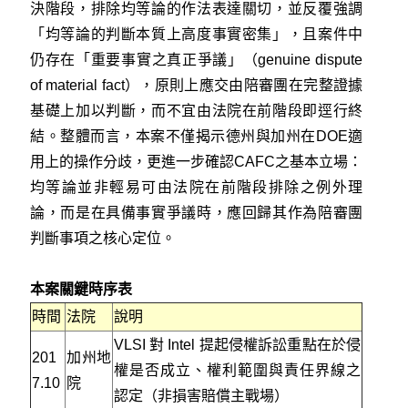
決階段，排除均等論的作法表達關切，並反覆強調
「均等論的判斷本質上高度事實密集」，且案件中
仍存在「重要事實之真正爭議」（genuine dispute
of material fact），原則上應交由陪審團在完整證據
基礎上加以判斷，而不宜由法院在前階段即逕行終
結。整體而言，本案不僅揭示德州與加州在DOE適
用上的操作分歧，更進一步確認CAFC之基本立場：
均等論並非輕易可由法院在前階段排除之例外理
論，而是在具備事實爭議時，應回歸其作為陪審團
判斷事項之核心定位。
本案關鍵時序表
時間
法院
說明
VLSI 對 Intel 提起侵權訴訟重點在於侵
201
加州地
權是否成立、權利範圍與責任界線之
7.10
院
認定（非損害賠償主戰場）