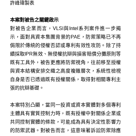
許峰瑋製表
本案對被告之關鍵啟示
對被告企業而言，VLSI與Intel系列案件進一步揭
示，面對具資本集團背景的PAE，防禦策略已不再
侷限於傳統的侵權否認或專利有效性攻防。除了持
續採取IPR無效、無侵權抗辯與損害賠償分攤原則等
既有工具外，被告更應將防禦視角，往前移至授權
與資本結構安排交織之高度複雜層次，系統性檢視
自身是否已透過既有授權關係，取得對相關專利主
張的抗辯基礎。
本案特別凸顯，當同一投資或資本實體對多個專利
主體具有實質控制力時，既有授權中對關係企業或
共同控制實體的條款，可能成為具有決定性影響力
的防禦武器。對被告而言，這意味著訴訟防禦除應