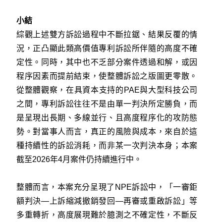
小結
綜觀上述雙方訴訟過程中不斷拉鋸、結果反覆的情
況，正凸顯此類高價值專利訴訟所伴隨的高度不確
定性。同時，其中也不乏部分案件透過和解，或因
程序因素而提前結束，使整體訴訟之版圖更零散。
從整體觀察，在具資本支持的PAE與大型科技公司
之間，專利訴訟往往不是由單一判決所定勝負，而
是呈現出長期、多線並行、且高度程序化的攻防態
勢。對當事人而言，真正的風險與成本，來自於這
種持續性的訴訟消耗，而非某一次判決本身；本案
截至2026年4月案件仍持續進行中。
整體而言，本案充分呈現了NPE訴訟中，「一審鉅
額判決—上訴縮減撤銷發回—再審或重啟訴訟」等
多重轉折，高度展現難於臆測之不確定性，不斷反