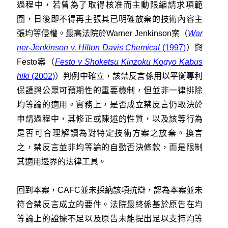
過程中，若曾為了取得核准而主動限縮請求項範
圍，日後即不得再主張其已明確放棄的技術內容主
張均等侵權。最高法院於Warner Jenkinson案（
War
ner-Jenkinson v. Hilton Davis Chemical
(1997)
）與
Festo案（
Festo v Shoketsu Kinzoku Kogyo Kabus
hiki
(2002)
）判例中確立，該禁反言係用以平衡專利
保護與公眾可預期性的重要機制，但並非一律排除
均等論的適用。實務上，是否成立禁反言仍取決於
申請過程中，其修正或陳述的性質，以及該等行為
是否可合理解讀為對特定技術方案之放棄。換言
之，禁反言並非均等論的自動否決條款，而是限制
其適用邊界的法律工具。
回到本案，CAFC並未採納該項抗辯，認為本案並未
符合禁反言成立的要件。法院最終係基於原告在均
等論上的證據不足以及原告未能提出足以支持均等