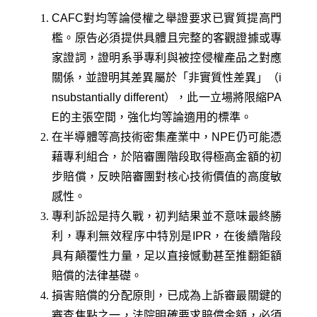
CAFC對均等論侵權之舉證要求已實質提高門
檻。原告必須提供具體且完整的客觀證據或專
家證詞，證明系爭專利與被控侵權產品之對應
關係，並證明其差異屬於「非實質性差異」（i
nsubstantially different），此一立場將限縮PA
E的主張空間，強化均等論適用的標準。
在半導體等高技術密集產業中，NPE仍可能憑
藉專利組合，於陪審團階段取得極高金額的初
步賠償，反映陪審團對核心技術價值的高度敏
感性。
專利訴訟是持久戰，初判結果並不意味最終勝
利，專利無效程序中特別是IPR，在後續階段
具有顛覆性力量，足以直接憾動甚至推翻鉅額
賠償的法律基礎。
損害賠償的分配原則，已成為上訴審最關鍵的
審查焦點之一，法院明確要求賠償金額，必須