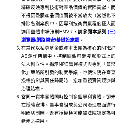
精確反映專利技術對產品價值的實際貢獻，而
不得因整體產品價值而被不當放大（當然也不
排除各別案例中，因專利技術貢獻程度極大而
適用整體市場法則EMVR，
請參閱本系列
(三)
瀏覽器/網路資安/基礎設施類
。
在當代以私募基金或資本集團為核心的NPE/P
AE運作架構中，控制關係可能凌駕形式上的
法人獨立性。揭示NPE營運模式與專利「貨幣
化」策略所引發的制度爭議，也使法院在審查
授權抗辯與責任歸屬時，愈加重視實質經濟與
治理結構。
當同一資本實體同時控制多個專利實體，卻未
在授權安排、董事會組成與公司治理層面進行
明確切割時，既有授權極可能被法院認定為可
延伸之適用。