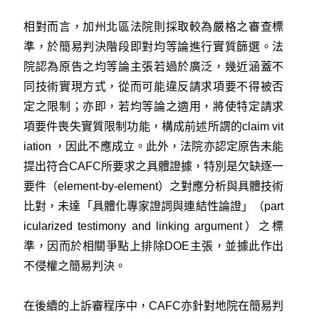
相對而言，加州北區法院則採取較為嚴格之審查標
準，於簡易判決階段即對均等論進行實質篩選。法
院認為原告之均等論主張若過於廣泛，幾近涵蓋不
同技術實現方式，從而可能違反請求項要不得被否
定之限制；亦即，若均等論之適用，將使特定請求
項要件喪失實質限制功能，構成前述所謂的claim vit
iation ，因此不應成立。此外，法院亦認定原告未能
提出符合CAFC所要求之具體證據，特別是欠缺逐一
要件（element-by-element）之對應分析與具體技術
比對，未達「具體化專家證詞與連結性論證」（part
icularized testimony and linking argument）之標
準，因而於相關爭點上排除DOE主張，並據此作出
不侵權之簡易判決。
在後續的上訴審程序中，CAFC亦針對地院在簡易判