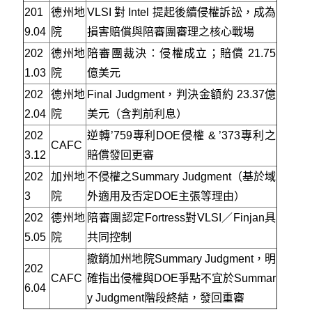
201
德州地
VLSI 對 Intel 提起後續侵權訴訟，成為
9.04
院
損害賠償與陪審團審理之核心戰場
202
德州地
陪審團裁決：侵權成立；賠償 21.75
1.03
院
億美元
202
德州地
Final Judgment，判決金額約 23.37億
2.04
院
美元（含判前利息）
202
逆轉’759專利DOE侵權 & ’373專利之
CAFC
3.12
賠償發回更審
202
加州地
不侵權之Summary Judgment（基於域
3
院
外適用及否定DOE主張等理由）
202
德州地
陪審團認定Fortress對VLSI／Finjan具
5.05
院
共同控制
撤銷加州地院Summary Judgment，明
202
CAFC
確指出侵權與DOE爭點不宜於Summar
6.04
y Judgment階段終結，發回重審