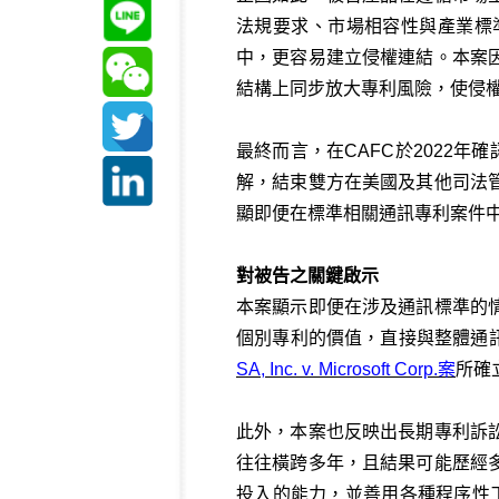
法規要求、市場相容性與產業標
中，更容易建立侵權連結。本案
結構上同步放大專利風險，使侵
最終而言，在CAFC於2022年
解，結束雙方在美國及其他司法
顯即便在標準相關通訊專利案件
對被告之關鍵啟示
本案顯示即便在涉及通訊標準的
個別專利的價值，直接與整體通
SA, Inc. v. Microsoft Corp.案
所確
此外，本案也反映出長期專利訴
往往橫跨多年，且結果可能歷經
投入的能力，並善用各種程序性