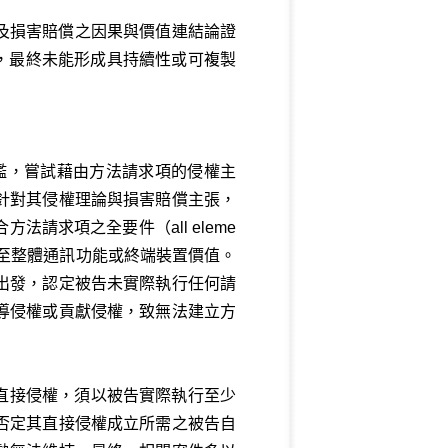
要件、及損害賠償之因果與價值連結論證
駁回，最終未能形成具持續性或可複製
門檻，嘗試藉由方法請求項的侵權主
針對其侵權理論與損害賠償主張，
求項之全要件（all eleme
結至整體通訊功能或終端裝置價值。
出發，認定被告未實際執行任何請
導侵權或貢獻侵權，致無法建立方
直接侵權，須以被告實際執行至少
否定其直接侵權成立所需之被告自