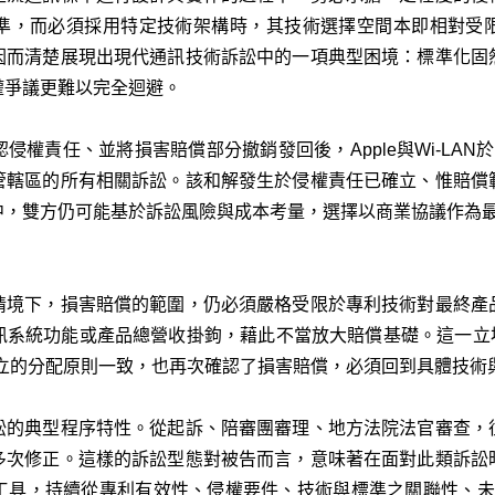
準，而必須採用特定技術架構時，其技術選擇空間本即相對受
因而清楚展現出現代通訊技術訴訟中的一項典型困境：標準化固
權爭議更難以完全迴避。
確認侵權責任、並將損害賠償部分撤銷發回後，Apple與Wi‑LA
管轄區的所有相關訴訟。該和解發生於侵權責任已確立、惟賠償
中，雙方仍可能基於訴訟風險與成本考量，選擇以商業協議作為
情境下，損害賠償的範圍，仍必須嚴格受限於專利技術對最終產
訊系統功能或產品總營收掛鉤，藉此不當放大賠償基礎。這一立
立的分配原則一致，也再次確認了損害賠償，必須回到具體技術
訟的典型程序特性。從起訴、陪審團審理、地方法院法官審查，
多次修正。這樣的訴訟型態對被告而言，意味著在面對此類訴訟
工具，持續從專利有效性、侵權要件、技術與標準之關聯性、未遵