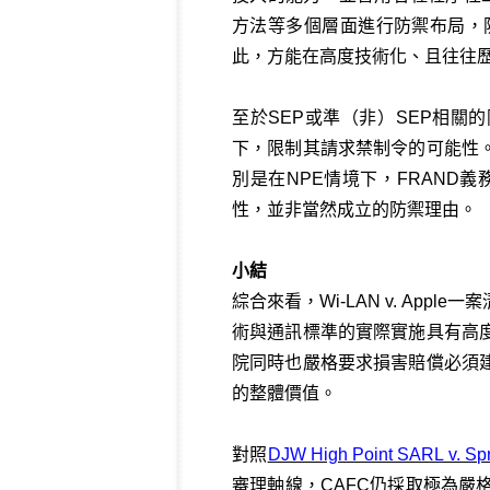
方法等多個層面進行防禦布局，
此，方能在高度技術化、且往往
至於SEP或準（非）SEP相關
下，限制其請求禁制令的可能性
別是在NPE情境下，FRAN
性，並非當然成立的防禦理由。
小結
綜合來看，Wi‑LAN v. A
術與通訊標準的實際實施具有高
院同時也嚴格要求損害賠償必須
的整體價值。
對照
DJW High Point SARL v. S
審理軸線，CAFC仍採取極為