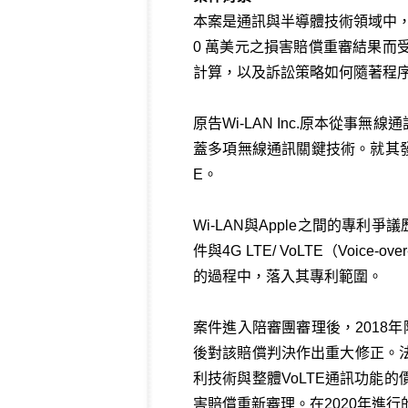
本案是通訊與半導體技術領域中，一
0 萬美元之損害賠償重審結果
計算，以及訴訟策略如何隨著程
原告Wi‑LAN Inc.原本從
蓋多項無線通訊關鍵技術。就其發
E。
Wi‑LAN與Apple之間的專
件與4G LTE/ VoLTE（Voic
的過程中，落入其專利範圍。
案件進入陪審團審理後，2018年
後對該賠償判決作出重大修正。
利技術與整體VoLTE通訊功能
害賠償重新審理。在2020年進行