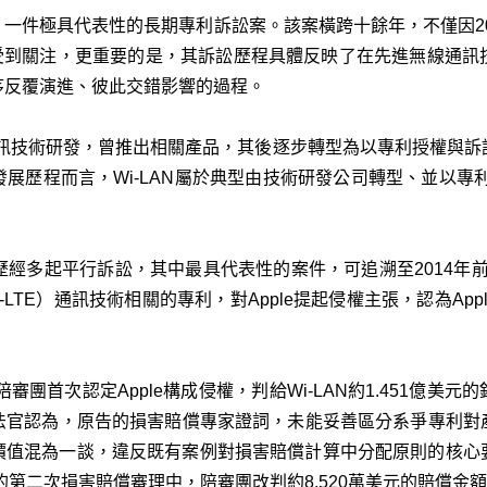
件極具代表性的長期專利訴訟案。該案橫跨十餘年，不僅因2018
而受到關注，更重要的是，其訴訟歷程具體反映了在先進無線通訊
序反覆演進、彼此交錯影響的過程。
事無線通訊技術研發，曾推出相關產品，其後逐步轉型為以專利授權
展歷程而言，Wi‑LAN屬於典型由技術研發公司轉型、並以專
利爭議歷經多起平行訴訟，其中最具代表性的案件，可追溯至2014年前
e-over-LTE）通訊技術相關的專利，對Apple提起侵權主張，認為Ap
陪審團首次認定Apple構成侵權，判給Wi‑LAN約1.451億美
法官認為，原告的損害賠償專家證詞，未能妥善區分系爭專利對
的價值混為一談，違反既有案例對損害賠償計算中分配原則的核
的第二次損害賠償審理中，陪審團改判約8,520萬美元的賠償金