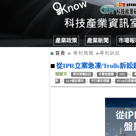
產業政策
產業新聞
市場報
首頁
專利情報
專利訴訟
從IPR立案急凍/Trolls
關鍵字：
；
(
)；
專利侵權訴訟
非實施實體
NPE
；
；
；
準
SEP通訊專利
平行專利侵權
PTAB行政審