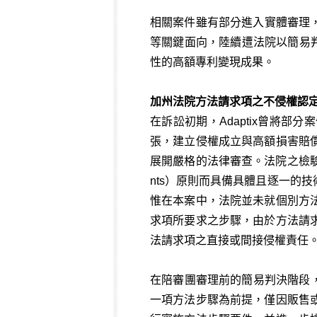
相關案件雖有部分進入實體審理，惟在
等關鍵面向，陸續遭法院以簡易判決
性的高額專利變現成果。
加州法院方法請求項之不侵權認
在訴訟初期，Adaptix曾將
張，建立侵權成立與高額損害賠
展開嚴格的法律審查。法院之檢驗
nts）原則而具備具體且逐一的
惟在本案中，法院並未就個別方
求項所要求之步驟，由於方法請
法請求項之直接或間接侵權責任
在陪審團審理前的簡易判決階段，
一項方法步驟為前提，僅因販售