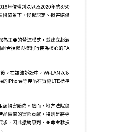
年侵權判決以及2020年約8,50
技術背景下，侵權認定、損害賠償
與訴訟為主要的營運模式，並建立起涵
利組合授權與權利行使為核心的PA
後。在該波訴訟中，Wi‑LAN以多
ple的iPhone等產品在實施LTE標準
元的鉅額損害賠償。然而，地方法院隨
產品價值的實際貢獻，特別是將專
心要求，因此撤銷原判，並命令就損
額。