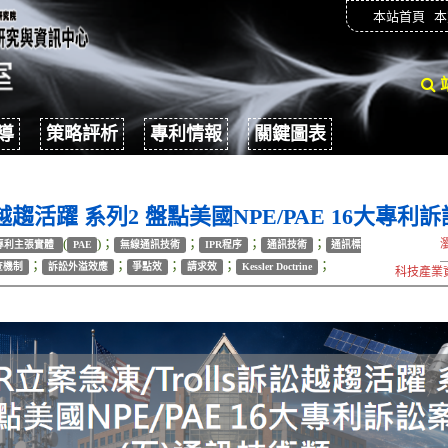
本站首頁
本
導
策略評析
專利情報
關鍵圖表
訴訟越趨活躍 系列2 盤點美國NPE/PAE 16大專利
(
)；
；
；
；
專利主張實體
PAE
無線通訊技術
IPR程序
通訊技術
通訊標
；
；
；
；
；
查機制
訴訟外溢效應
爭點效
請求效
Kessler Doctrine
科技產業資訊