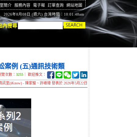
室簡介
服務內容
電子報
訂單查詢
網站地圖
2026年8月08日 (週六) 台灣時間：10:01:49am
站內搜尋
訴訟案例 (五)通訊技術類
瀏覽次數：
3255
｜ 歡迎推文：
室(iKnow) - 陳家駿、許峰瑋 發表於 2026年5月22日