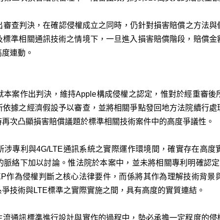
案作出審查判決，在確認侵權成立之同時，仍針對損害賠償之方法
及標準相關通訊技術之情境下，一旦進入損害賠償階段，賠償金
高度連動。
2年就本案作出判決，維持Apple構成侵權之認定，惟對於經重審
所依據之經濟假設予以審查，並將相關爭點發回地方法院續行處
時再次凸顯損害賠償議題於標準相關技術案件中的高度爭議性。
涉專利與4G/LTE通訊系統之實際運作環境間，確實存在高
絡下加以討論。惟法院於本案中，並未將相關專利明確認定為標準必
EP作為侵權判斷之核心法律要件，而係將其作為理解技術背景
爭技術與LTE標準之實際實施之間，具有高度的實質連結。
主流通訊標準進行設計與實作的過程中，勢必承擔一定程度的侵