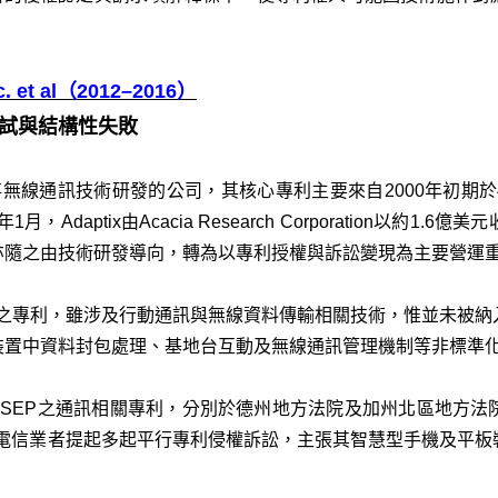
Inc. et al（2012–2016）
嘗試與結構性失敗
一家實際從事無線通訊技術研發的公司，其核心專利主要來自2000年初期
Adaptix由Acacia Research Corporation以約1.6
亦隨之由技術研發導向，轉為以專利授權與訴訟變現為主要營運
ix所主張之專利，雖涉及行動通訊與無線資料傳輸相關技術，惟並未被
裝置中資料封包處理、基地台互動及無線通訊管理機制等非標準
批非SEP之通訊相關專利，分別於德州地方法院及加州北區地方法院，對Ap
E及多家電信業者提起多起平行專利侵權訴訟，主張其智慧型手機及