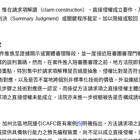
請求項解讀（claim construction）、直接侵權成立
（Summary Judgment）或關鍵程序裁定，加以限縮或
定
部分案件推進至證據開示或實體審理階段，並一度接近陪審團審理
償的談判籌碼。然而，在案件進入陪審團審理之前，地方法院即
重點，特別集中於請求項解釋是否過度抽象、侵權比對是否符合方法請
技術對應，以及是否不當地將個別非標準化技術的價值，外溢連
法步驟之技術對應逐一認定，而係從方法請求項之直接侵權主體
求項之直接侵權未能成立，法院亦未進一步檢驗被告是否構成誘
。
加州北區地院援引CAFC既有案例
[5]
明確指出，方法請求項之
或提供具備執行能力之預先編程裝置，尚不足以成立直接侵權，