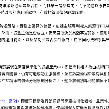
防禦策略必須是整合性，而非單一論點導向，而不能僅以原告是
歷時甚久的專利訴訟中，有效控管法律與經濟風險。
的防禦策略，實務上常見的論點，包括主張專利權人應遵守FR
。然而，這些主張是否成立，仍高度取決於具體事實背景、適用
D義務的適用範圍，以及禁制令是否受到限制，在不同司法體系與
pple一案清楚展現在高度標準化的通訊產業中，即便專利權人為由技術
度實質關聯，仍有可能成功主張侵權，並在訴訟過程中取得具相
建立於精確的價值分配原則分析之上，避免將個別專利的價值不
print一案
[2]
，即便同樣涉及行動通訊等高度技術化領域，且案件未以
嚴格的侵權認定與請求項解釋標準，使專利權人可能因技術施作對