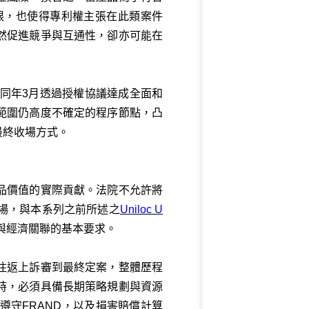
限，也使得專利權主張在此類案件
然促進競爭與互通性，卻亦可能在
N於同年3月透過授權協議達成全面和
範圍仍高度不確定的程序節點，凸
最終收場方式。
品價值的實際貢獻。法院不允許將
場，與本系列之前所述之
Uniloc U
與經濟關聯的基本要求。
往返上訴審到最終定案，整體歷程
時，必須具備長期策略規劃與資源
守FRAND，以及損害賠償計算