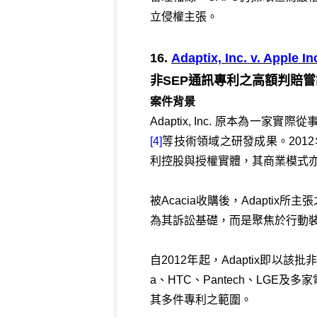
立侵權主張。
16.
Adaptix, Inc. v. Apple 
非SEP通訊專利之高額判賠
案件背景
Adaptix, Inc. 原本為
[4]
等技術領域之研發成果。2012年1月，
利控股與授權實體，其商業模式
被Acacia收購後，Adapt
為其訴訟基礎，而是聚焦於行動
自2012年起，Adaptix即以該
a、HTC、Pantech、LG
其多件專利之範圍。