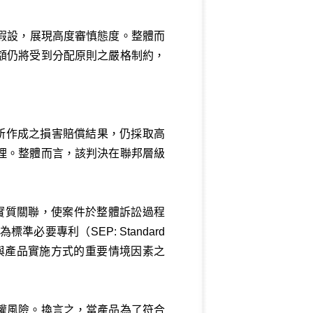
與假設，展現高度審慎態度。整體而
額仍將受到分配原則之嚴格制約，
後所作成之損害賠償結果，仍採取高
理。整體而言，該判決在聯邦層級
度實質關聯，使案件於整體訴訟過程
要專利（SEP: Standard
與產品實施方式的重要情境因素之
權風險。換言之，當產品為了符合