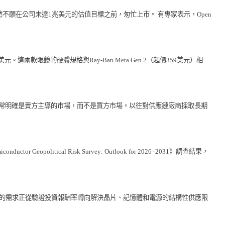
an）仍然不願在公司未達1兆美元的估值目標之前，匆忙上市。 有專家表示，Open
元。這兩款眼鏡的硬體規格與Ray-Ban Meta Gen 2（起價359美元）相
市場訊號非常明確是賣方主導的市場，而不是買方市場。以往對供應鏈廠商採取長期
cal Risk Survey: Outlook for 2026–2031》調查結果，
AI的需求正從驗證投資報酬率轉向解決晶片、記憶體和電源的結構性供應限