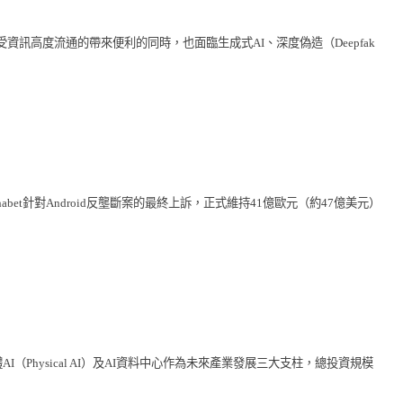
訊高度流通的帶來便利的同時，也面臨生成式AI、深度偽造（Deepfak
bet針對Android反壟斷案的最終上訴，正式維持41億歐元（約47億美元）
Physical AI）及AI資料中心作為未來產業發展三大支柱，總投資規模