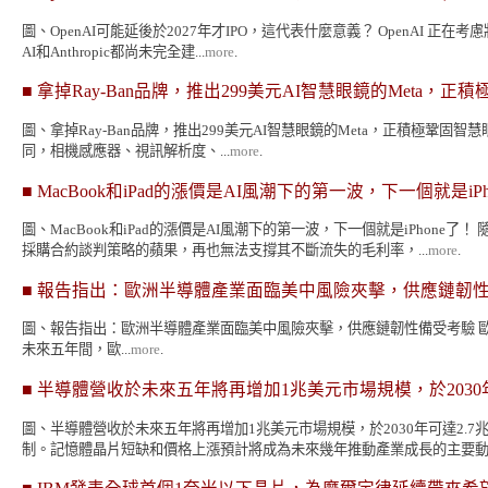
圖、OpenAI可能延後於2027年才IPO，這代表什麼意義？ OpenAI 正
AI和Anthropic都尚未完全建...
more
.
■
拿掉Ray-Ban品牌，推出299美元AI智慧眼鏡的Meta，
圖、拿掉Ray-Ban品牌，推出299美元AI智慧眼鏡的Meta，正積極鞏固智慧眼鏡
同，相機感應器、視訊解析度、...
more
.
■
MacBook和iPad的漲價是AI風潮下的第一波，下一個就是iPh
圖、MacBook和iPad的漲價是AI風潮下的第一波，下一個就是iPho
採購合約談判策略的蘋果，再也無法支撐其不斷流失的毛利率，...
more
.
■
報告指出：歐洲半導體產業面臨美中風險夾擊，供應鏈韌
圖、報告指出：歐洲半導體產業面臨美中風險夾擊，供應鏈韌性備受考驗 歐洲半導體產業正面臨近
未來五年間，歐...
more
.
■
半導體營收於未來五年將再增加1兆美元市場規模，於2030年
圖、半導體營收於未來五年將再增加1兆美元市場規模，於2030年可達2
制。記憶體晶片短缺和價格上漲預計將成為未來幾年推動產業成長的主要動力。