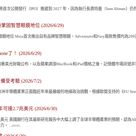
在考慮將首次公開發行（IPO）推遲到 2027 年，因為執行長奧特曼（Sam Altm
正積極鞏固智慧眼鏡地位
(2026/6/29)
地位 Meta首次推出自有品牌智慧眼鏡，Adventurer和Fury兩款售價均為299美
one了！
(2026/6/29)
ne了！ 隨著美光財報公布，以及蘋果調漲MacBook和iPad價格之後，記憶體
性備受考驗
(2026/7/2)
年來最嚴峻的地緣政治挑戰。根據歐盟支持的《EU Semiconductor Geopoliti
可達2.7兆美元
(2026/6/30)
.7兆美元 美國銀行在其最新研究報告中大幅上調了全球半導體產業的預期，認為
 ...
more
.