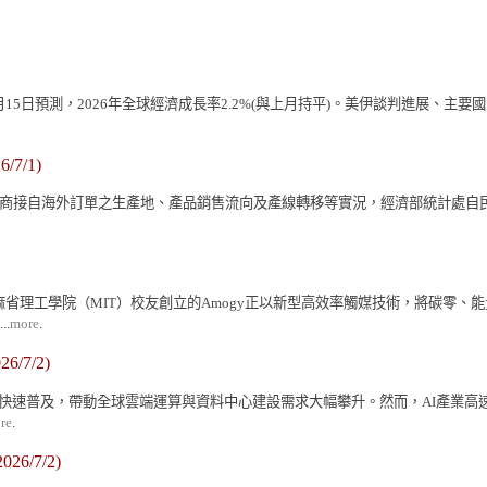
l 於6月15日預測，2026年全球經濟成長率2.2%(與上月持平)。美伊談判進
6/7/1)
銷廠商接自海外訂單之生產地、產品銷售流向及產線轉移等實況，經濟部統計處自民國
力 麻省理工學院（MIT）校友創立的Amogy正以新型高效率觸媒技術，將碳零
.
more
.
26/7/2)
生成式AI快速普及，帶動全球雲端運算與資料中心建設需求大幅攀升。然而，AI產業
re
.
026/7/2)