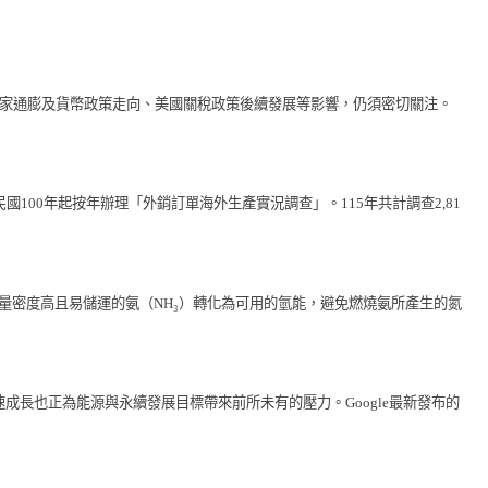
展、主要國家通膨及貨幣政策走向、美國關稅政策後續發展等影響，仍須密切關注。
100年起按年辦理「外銷訂單海外生產實況調查」。115年共計調查2,81
、能量密度高且易儲運的氨（NH₃）轉化為可用的氫能，避免燃燒氨所產生的氮
高速成長也正為能源與永續發展目標帶來前所未有的壓力。Google最新發布的