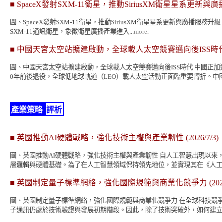
■
SpaceX發射SXM-11衛星，推動SiriusXM衛星星系更新與
圖、SpaceX發射SXM-11衛星，推動SiriusXM衛星星系更新與廣播服
SXM-11通訊衛星，象徵衛星廣播產業進入...
more
.
■
中國天宮太空站擴建啟動，全球載人太空競賽邁向後ISS時
圖、中國天宮太空站擴建啟動，全球載人太空競賽邁向後ISS時代 中國正
0年前後退役，全球低地球軌道（LEO）載人太空活動正面臨重要轉折。中國持
產業策略
評析
■
英國推動AI硬體戰略，強化技術主權與產業韌性
(2026/7/3)
圖、英國推動AI硬體戰略，強化技術主權與產業韌性 自人工智慧出現以
層邏輯與硬體基礎。為了在人工智慧領域保持領先地位，並實現其在《人工智
■
英國制定量子標準網絡，強化國際規範與商業化競爭力
(202
圖、英國制定量子標準網絡，強化國際規範與商業化競爭力 在全球科技競
子通訊仍處於技術驗證與發展初期階段。因此，除了技術突破外，如何建立一