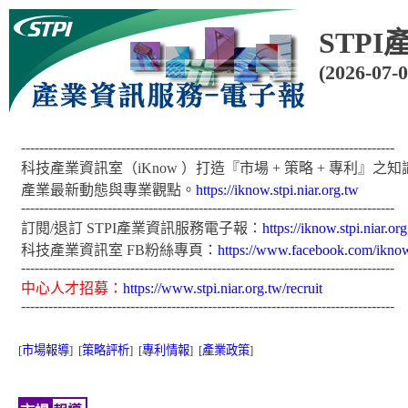
STPI
(2026-07-0
----------------------------------------------------------------------------------
科技產業資訊室（iKnow ）打造『市場 + 策略 + 專利』
產業最新動態與專業觀點。
https://iknow.stpi.niar.org.tw
----------------------------------------------------------------------------------
訂閱/退訂 STPI產業資訊服務電子報：
https://iknow.stpi.niar.o
科技產業資訊室 FB粉絲專頁：
https://www.facebook.com/ikno
----------------------------------------------------------------------------------
中心人才招募：
https://www.stpi.niar.org.tw/recruit
----------------------------------------------------------------------------------
[
市場報導
] [
策略評析
] [
專利情報
] [
產業政策
]