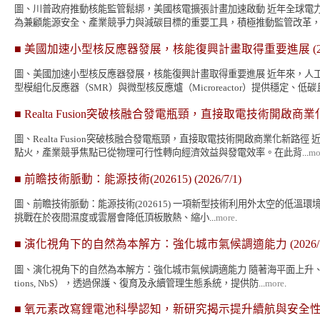
圖、川普政府推動核能監管鬆綁，美國核電擴張計畫加速啟動 近年全球電
為兼顧能源安全、產業競爭力與減碳目標的重要工具，積極推動監管改革，希
■
美國加速小型核反應器發展，核能復興計畫取得重要進展
(2
圖、美國加速小型核反應器發展，核能復興計畫取得重要進展 近年來，人
型模組化反應器（SMR）與微型核反應爐（Microreactor）提供穩定、低碳且
■
Realta Fusion突破核融合發電瓶頸，直接取電技術開啟商
圖、Realta Fusion突破核融合發電瓶頸，直接取電技術開啟商業化
點火，產業競爭焦點已從物理可行性轉向經濟效益與發電效率。在此背...
mo
■
前瞻技術脈動：能源技術(202615)
(2026/7/1)
圖、前瞻技術脈動：能源技術(202615) 一項新型技術利用外太空的低溫環境，能
挑戰在於夜間濕度或雲層會降低頂板散熱、縮小...
more
.
■
演化視角下的自然為本解方：強化城市氣候調適能力
(2026/
圖、演化視角下的自然為本解方：強化城市氣候調適能力 隨著海平面上升、極端
tions, NbS），透過保護、復育及永續管理生態系統，提供防...
more
.
■
氧元素改寫鋰電池科學認知，新研究揭示提升續航與安全