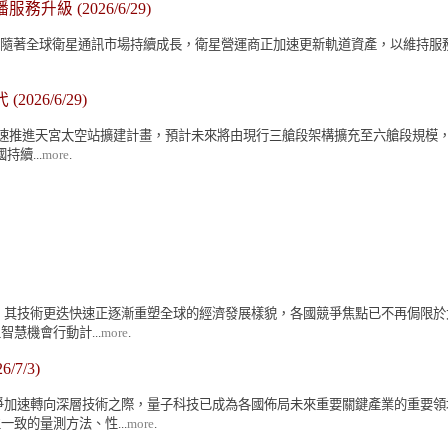
廣播服務升級
(2026/6/29)
務升級 隨著全球衛星通訊市場持續成長，衛星營運商正加速更新軌道資產，以維持服務品質與
代
(2026/6/29)
加速推進天宮太空站擴建計畫，預計未來將由現行三艙段架構擴充至六艙段規模，並
續...
more
.
來，其技術更迭快速正逐漸重塑全球的經濟發展樣貌，各國競爭焦點已不再侷限於
慧機會行動計...
more
.
6/7/3)
爭加速轉向深層技術之際，量子科技已成為各國佈局未來重要關鍵產業的重要
致的量測方法、性...
more
.