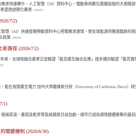
力需求快速攀升，人工智慧（AI）資料中心、電動車與數位基礎設施的大規模
望透過簡化審查...
more
.
026/7/2)
工智慧（AI）快速發展帶動資料中心用電需求激增，使全球能源供應面臨新的
具彈...
more
.
業化新路徑
(2026/7/2)
新路徑 近年來，全球核融合產業正從驗證「能否產生融合反應」逐步邁向驗證「能否實
re
.
在夜間產生電力 加州大學戴維斯分校（University of California,
7/1)
高溫、暴雨及乾旱等氣候風險日益加劇，城市已成為環境變遷衝擊的最前線。為提升城
性的關鍵機制
(2026/6/30)