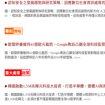
■
認知安全之發展趨勢與研究策略：因應數位社會資訊威脅
圖、認知安全之發展趨勢與研究策略：因應數位社會資訊威脅的新方向 人工智
e）、假訊息、網路釣魚及輿論操弄等新型態威脅。這些威脅不再僅以資訊系統
專利
情報
■
歐盟終審維持41億歐元裁罰，Google敗訴凸顯全球科技監
圖、歐盟終審維持41億歐元裁罰，Google敗訴凸顯全球科技監管新階段 歐洲
罰款裁決。這起歷時近八年的案件自2018年歐盟執...
more
.
重大產業
政策
■
韓國啟動1,558兆韓元科技大投資，打造半導體、實體AI
圖、韓國啟動1,558兆韓元科技大投資，打造半導體、實體AI與資料中心三大
達1,558兆韓元。此項計畫不僅是韓國因應全球AI競爭的重...
more
.