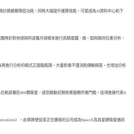
，預計將顯著降低功耗，同時大幅提升運算效能，可望成為AI資料中心和下
cago）的研究團隊針對地球與阿波羅月球樣本進行高精度鐵、鉻、鉬與鋯同位素分析，
載影像後再進行分析的模式正面臨瓶頸。大量影像不僅消耗傳輸頻寬，也增加分析
zon已在軌部署近400顆衛星，達到啟動初期商業服務所需門檻。這項進展代表A
mmunications），此舉將使這家正在擴張的公司成為SpaceX及其星鏈衛星通訊