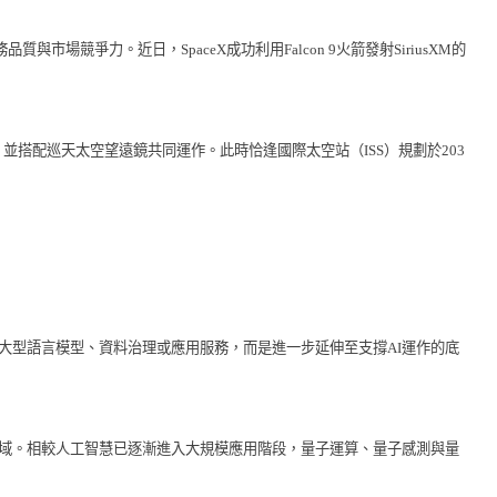
市場競爭力。近日，SpaceX成功利用Falcon 9火箭發射SiriusXM的
搭配巡天太空望遠鏡共同運作。此時恰逢國際太空站（ISS）規劃於203
大型語言模型、資料治理或應用服務，而是進一步延伸至支撐AI運作的底
領域。相較人工智慧已逐漸進入大規模應用階段，量子運算、量子感測與量