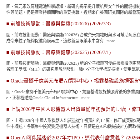
圖、氧元素改寫鋰電池科學認知，新研究揭示提升續航與安全性的關鍵機制
性等問題，仍是產業持續面臨的重要挑戰。近期來自英國研究團隊的新發現，
■
前瞻技術脈動：醫療與健康(202626)
(2026/7/3)
圖、前瞻技術脈動：醫療與健康(202626) 合成奈米顆粒眼藥水可幫助角膜在化
成奈米粒子能夠促進角膜再生，這款新型眼藥水中含有...
more
.
■
前瞻技術脈動：醫療與健康(202625)
(2026/7/1)
圖、前瞻技術脈動：醫療與健康(202625) 新的分子標籤可使結核病檢
省理工學院（MIT）的研究團隊開發出一種小分子化學標記技術，使用氧氮雜環
■
Oracle豪擲千億美元布局AI資料中心，揭露基礎設施擴張
圖、Oracle豪擲千億美元布局AI資料中心，揭露基礎設施擴張背後的多
e，正積極透過Oracle Cloud Infrastructure...
more
.
■
上調2026年中國人形機器人出貨量從年初預計的1.4萬，
圖、上調2026年中國人形機器人出貨量從年初預計的1.4萬，修正成突
件中概述，呼籲集中投資雙足機器人技術，目標是在AI和機械設計​​方面取得一
■
OpenAI可能延後於2027年才IPO，這代表什麼意義？
(2026/