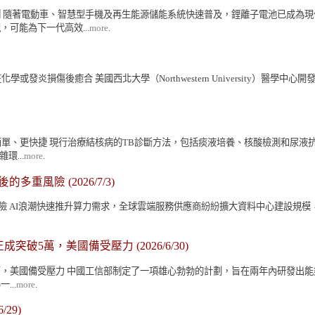
 隨著電動車、智慧型手機及再生能源儲能系統快速普及，鋰離子電池已成為
可能為下一代高效...
more
.
學或發炎損傷後癒合 美國西北大學（Northwestern University
測更簡單、更快捷 現行治療結核病的TB診斷方法，包括痰液培養、核酸檢測和
...
more
.
背後的多重風險
(2026/7/3)
重風險 AI浪潮快速推升算力需求，全球雲端服務供應商紛紛擴大資料中心建設規模
修正成突破5萬，美國備受壓力
(2026/6/30)
破5萬，美國備受壓力 中國工信部制定了一項雄心勃勃的計劃，旨在兩年內研發
...
more
.
6/29)