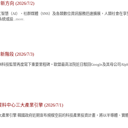
的新方向
(2026/7/2)
慧（AI）、社群媒體（SNS）及各類數位資訊服務迅速擴展，人類社會在享受資
或設...
more
.
管新階段
(2026/7/3)
科技監管再度寫下重要里程碑。歐盟最高法院近日駁回Google及其母公司Alpha
與資料中心三大產業引擎
(2026/7/1)
產業引擎 韓國政府近期宣布規模空前的科技產業投資計畫，將以半導體、實體AI（