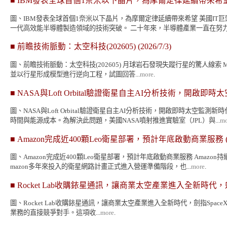
■
IBM發表全球首個1奈米以下晶片，為摩爾定律延續帶來希
圖、IBM發表全球首個1奈米以下晶片，為摩爾定律延續帶來希望 美國I
一代高效能半導體製造領域的技術突破。 二十年來，半導體產業一直在努力突
■
前瞻技術脈動：太空科技(202605)
(2026/7/3)
圖、前瞻技術脈動：太空科技(202605) 月球岩石發現失蹤行星的驚人線索 Ma
並以行星形成模型進行逆向工程，試圖回答...
more
.
■
NASA與Loft Orbital驗證衛星自主AI分析技術，開啟即
圖、NASA與Loft Orbital驗證衛星自主AI分析技術，開啟即時
時間與能源成本。為解決此問題，美國NASA噴射推進實驗室（JPL）與...
mo
■
Amazon完成近400顆Leo衛星部署，預計年底啟動商業服務
(
圖、Amazon完成近400顆Leo衛星部署，預計年底啟動商業服務 Ama
mazon多年來投入的衛星網路計畫正式進入營運準備階段，也...
more
.
■
Rocket Lab收購銥星通訊，讓商業太空產業進入全新時代，劍
圖、Rocket Lab收購銥星通訊，讓商業太空產業進入全新時代，劍指SpaceX地位
業務的直接競爭對手。這項收...
more
.