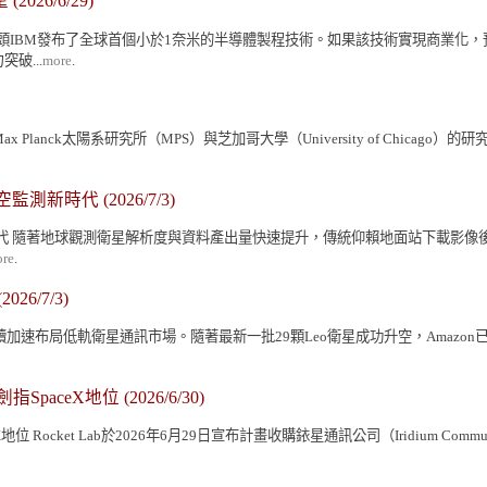
望
(2026/6/29)
T巨頭IBM發布了全球首個小於1奈米的半導體製程技術。如果該技術實現商業化
破...
more
.
x Planck太陽系研究所（MPS）與芝加哥大學（University of Chi
時太空監測新時代
(2026/7/3)
太空監測新時代 隨著地球觀測衛星解析度與資料產出量快速提升，傳統仰賴地面站下
re
.
2026/7/3)
zon持續加速布局低軌衛星通訊市場。隨著最新一批29顆Leo衛星成功升空，Ama
指SpaceX地位
(2026/6/30)
 Rocket Lab於2026年6月29日宣布計畫收購銥星通訊公司（Iridium Co