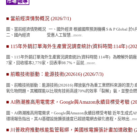
市場
報導
■
當前經濟情勢概況
(2026/7/1)
圖、當前經濟情勢概況 一、國外經濟 根據國際預測機構 S & P Globa
二、國內經濟 受惠人工智慧...
more
.
■
115年外銷訂單海外生產實況調查統計(資料時間:114年)
(202
圖、115年外銷訂單海外生產實況調查統計(資料時間:114年) 為瞭解外
7家，回收樣本2,779家，回表率98.7%。茲就...
more
.
■
前瞻技術脈動：能源技術(202616)
(2026/7/3)
圖、前瞻技術脈動：能源技術(202616) 釋放氨作為重工業燃料來源的潛
氧化物問題。其觸媒能以比現有技術高達70%的效率「裂解」氨，並整合燃..
■
AI熱潮推高用電需求，Google與Amazon永續目標受考驗
(20
圖、AI熱潮推高用電需求，Google與Amazon永續目標受考驗 近年
環境報告指出，其AI基礎設施擴張速度已超過電網去碳化進程，反映出...
mo
■
川普政府推動核能監管鬆綁，美國核電擴張計畫加速啟動
(2