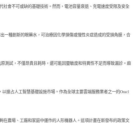
現代社會不可或缺的基礎技術。然而，電池容量衰退、充電速度受限及安全
）醫學中心開發出一種創新的眼藥水，可治療因化學損傷或慢性炎症造成的受損角膜，合
尿液抗原測試，不僅昂貴且耗時，還可能因靈敏度和特異性不足而導致漏診。麻
，以搶占人工智慧基礎設施市場。作為全球主要雲端服務業者之一的Oracl
出能夠在農場、工廠和家庭中運作的人形機器人。這項計畫在新發布的政策文