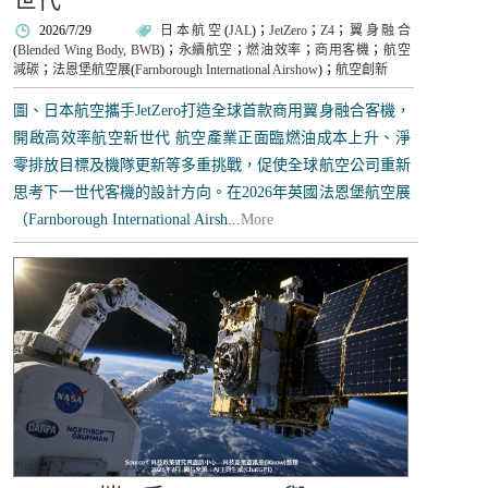
2026/7/29
日本航空
(
JAL
)；
JetZero
；
Z4
；
翼身融合
(
Blended Wing Body, BWB
)；
永續航空
；
燃油效率
；
商用客機
；
航空
減碳
；
法恩堡航空展
(
Farnborough International Airshow
)；
航空創新
圖、日本航空攜手JetZero打造全球首款商用翼身融合客機，
開啟高效率航空新世代 航空產業正面臨燃油成本上升、淨
零排放目標及機隊更新等多重挑戰，促使全球航空公司重新
思考下一世代客機的設計方向。在2026年英國法恩堡航空展
（Farnborough International Airsh...
More