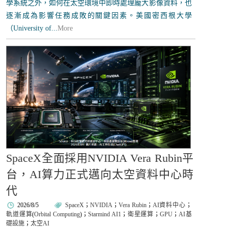
學系統之外，如何在太空環境中即時處理龐大影像資料，也
逐漸成為影響任務成敗的關鍵因素。美國密西根大學
（University of...
More
SpaceX全面採用NVIDIA Vera Rubin平
台，AI算力正式邁向太空資料中心時
代
2026/8/5
SpaceX
；
NVIDIA
；
Vera Rubin
；
AI資料中心
；
軌道運算
(
Orbital Computing
)；
Starmind AI1
；
衛星運算
；
GPU
；
AI基
礎設施
；
太空AI