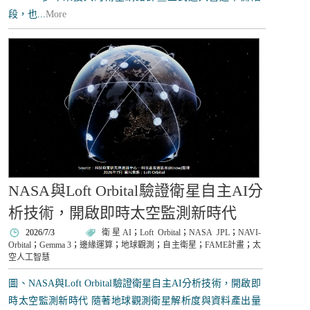
段，也...
More
NASA與Loft Orbital驗證衛星自主AI分
析技術，開啟即時太空監測新時代
2026/7/3
衛星AI
；
Loft Orbital
；
NASA JPL
；
NAVI-
Orbital
；
Gemma 3
；
邊緣運算
；
地球觀測
；
自主衛星
；
FAME計畫
；
太
空人工智慧
圖、NASA與Loft Orbital驗證衛星自主AI分析技術，開啟即
時太空監測新時代 隨著地球觀測衛星解析度與資料產出量