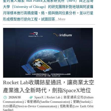
星的驚人線索 Max Planck太陽系研究所（MPS）與芝加哥
大學（University of Chicago）的研究團隊針對地球與阿波羅
月球樣本進行高精度鐵、鉻、鉬與鋯同位素分析，並以行星
形成模型進行逆向工程，試圖回答...
More
Rocket Lab收購銥星通訊，讓商業太空
產業進入全新時代，劍指SpaceX地位
2026/6/30
SpaceX
；
Rocket Lab
；
銥星通訊公司
(
Iridium
Communications
)；
衛星通訊
(
Satellite Communication
)；
星鏈
(
Starlink
)；
D2D通訊
(
Direct-to-Device Communication
)；
低軌衛星
(
Low Earth Orbit
Satellite
)