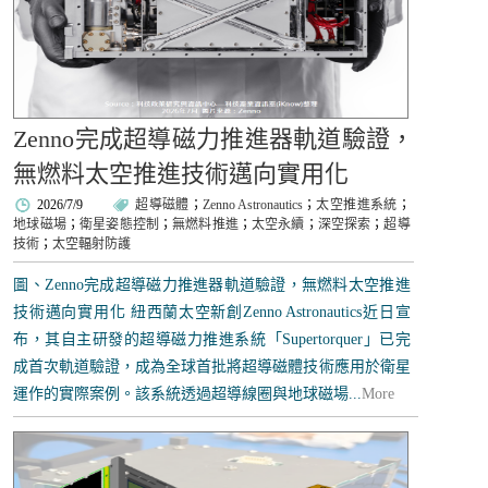
Zenno完成超導磁力推進器軌道驗證，
無燃料太空推進技術邁向實用化
2026/7/9
超導磁體
；
Zenno Astronautics
；
太空推進系統
；
地球磁場
；
衛星姿態控制
；
無燃料推進
；
太空永續
；
深空探索
；
超導
技術
；
太空輻射防護
圖、Zenno完成超導磁力推進器軌道驗證，無燃料太空推進
技術邁向實用化 紐西蘭太空新創Zenno Astronautics近日宣
布，其自主研發的超導磁力推進系統「Supertorquer」已完
成首次軌道驗證，成為全球首批將超導磁體技術應用於衛星
運作的實際案例。該系統透過超導線圈與地球磁場...
More