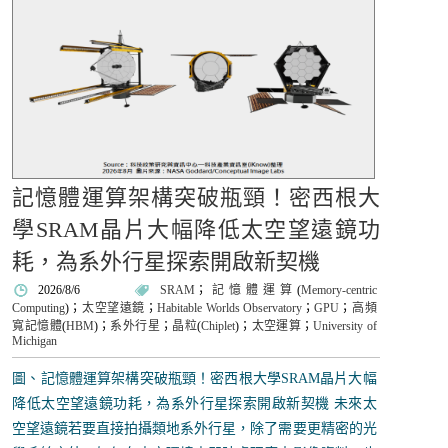
記憶體運算架構突破瓶頸！密西根大
學SRAM晶片大幅降低太空望遠鏡功
耗，為系外行星探索開啟新契機
2026/8/6
SRAM
；
記憶體運算
(
Memory-centric
Computing
)；
太空望遠鏡
；
Habitable Worlds Observatory
；
GPU
；
高頻
寬記憶體
(
HBM
)；
系外行星
；
晶粒
(
Chiplet
)；
太空運算
；
University of
Michigan
圖、記憶體運算架構突破瓶頸！密西根大學SRAM晶片大幅
降低太空望遠鏡功耗，為系外行星探索開啟新契機 未來太
空望遠鏡若要直接拍攝類地系外行星，除了需要更精密的光