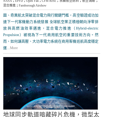
NASA
；
EPFD
；
Open Fan
；
CFM RISE
；
永續航空燃料
；
航空減碳
；
混合推進
；
Farnborough Airshow
圖、奇異航太突破混合電力飛行關鍵門檻，高空驗證成功加
速下一代客機動力系統發展 全球航空業正積極朝向淨零排
放與高燃油效率邁進，混合電力推進（Hybrid-electric
Propulsion）被視為下一代商用航空的重要技術方向。然
而，如何讓高壓、大功率電力系統在商用客機巡航高度穩定
運...
More
地球同步軌道暗藏碎片危機，微型太