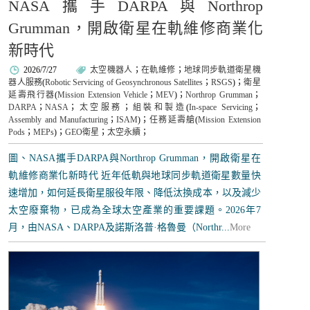
NASA攜手DARPA與Northrop
Grumman，開啟衛星在軌維修商業化
新時代
2026/7/27
太空機器人
；
在軌維修
；
地球同步軌道衛星機
器人服務
(
Robotic Servicing of Geosynchronous Satellites
；
RSGS
)；
衛星
延壽飛行器
(
Mission Extension Vehicle
；
MEV
)；
Northrop Grumman
；
DARPA
；
NASA
；
太空服務
；
組裝和製造
(
In-space Servicing
；
Assembly and Manufacturing
；
ISAM
)；
任務延壽艙
(
Mission Extension
Pods
；
MEPs
)；
GEO衛星
；
太空永續
；
圖、NASA攜手DARPA與Northrop Grumman，開啟衛星在
軌維修商業化新時代 近年低軌與地球同步軌道衛星數量快
速增加，如何延長衛星服役年限、降低汰換成本，以及減少
太空廢棄物，已成為全球太空產業的重要課題。2026年7
月，由NASA、DARPA及諾斯洛普·格魯曼（Northr...
More