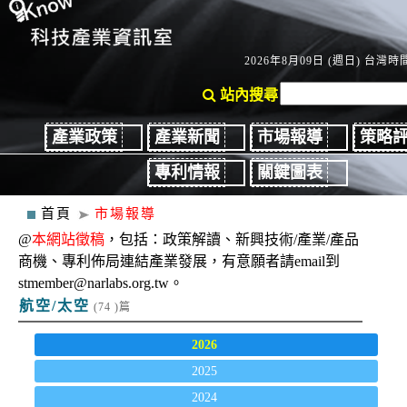
2026年8月09日 (週日) 台灣時間
站內搜尋
產業政策
產業新聞
市場報導
策略
專利情報
關鍵圖表
首頁
市場報導
@
本網站徵稿
，包括：政策解讀、新興技術/產業/產品
商機、專利佈局連結產業發展，有意願者請email到
stmember@narlabs.org.tw。
航空/太空
(74 )篇
2026
2025
2024