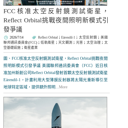
FCC核准太空反射鏡測試衛星，
Reflect Orbital挑戰夜間照明新模式引
發爭議
2026/7/14
Reflect Orbital
；
Eärendil-1
；
太空反射鏡
；
美國
聯邦通訊委員會
(
FCC
)；
低軌衛星
；
天文觀測
；
光害
；
太空治理
；
太
空基礎設施
；
衛星產業
圖、FCC核准太空反射鏡測試衛星，Reflect Orbital挑戰夜間
照明新模式引發爭議 美國聯邦通訊委員會（FCC）近日核
准加州新創公司Reflect Orbital發射首顆太空反射鏡測試衛星
Eärendil-1，計畫利用大型薄膜反射器將太陽光重新導引至
地球特定區域，提供額外照明...
More