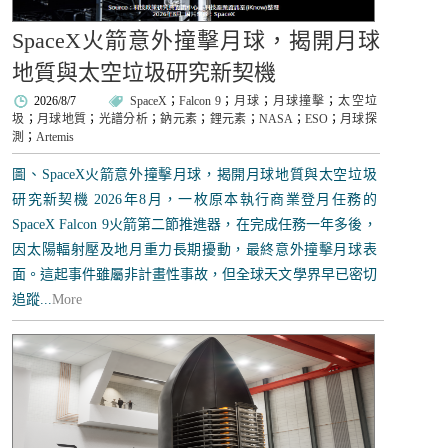
SpaceX火箭意外撞擊月球，揭開月球
地質與太空垃圾研究新契機
2026/8/7
SpaceX
；
Falcon 9
；
月球
；
月球撞擊
；
太空垃
圾
；
月球地質
；
光譜分析
；
鈉元素
；
鋰元素
；
NASA
；
ESO
；
月球探
測
；
Artemis
圖、SpaceX火箭意外撞擊月球，揭開月球地質與太空垃圾
研究新契機 2026年8月，一枚原本執行商業登月任務的
SpaceX Falcon 9火箭第二節推進器，在完成任務一年多後，
因太陽輻射壓及地月重力長期擾動，最終意外撞擊月球表
面。這起事件雖屬非計畫性事故，但全球天文學界早已密切
追蹤...
More