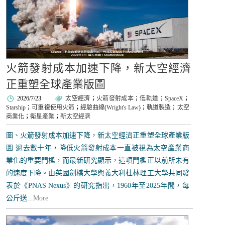
火箭發射成本加速下降，新太空經濟
正重塑全球產業版圖
2026/7/23
太空經濟
；
火箭發射成本
；
低軌道
；
SpaceX
；
Starship
；
可重複使用火箭
；
經驗曲線
(
Wright's Law
)；
軌道製造
；
太空
商業化
；
衛星產業
；
新太空經濟
圖、火箭發射成本加速下降，新太空經濟正重塑全球產業版
圖 過去數十年，降低火箭發射成本一直被視為太空產業商
業化的重要門檻，而最新研究顯示，這項門檻正以前所未有
的速度下降。由英國劍橋大學與義大利杜林理工大學共同發
表於《PNAS Nexus》的研究指出，1960年至2025年間，每
公斤送...
More