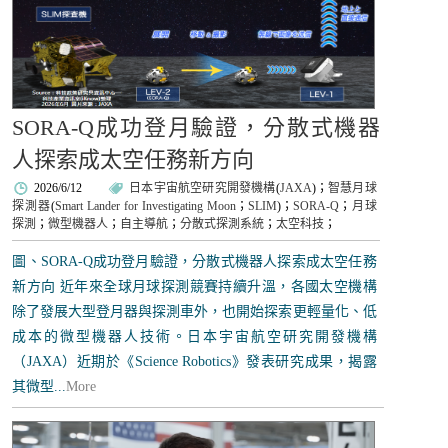
SORA-Q成功登月驗證，分散式機器
人探索成太空任務新方向
2026/6/12
日本宇宙航空研究開發機構
(
JAXA
)；
智慧月球
探測器
(
Smart Lander for Investigating Moon
；
SLIM
)；
SORA-Q
；
月球
探測
；
微型機器人
；
自主導航
；
分散式探測系統
；
太空科技
；
圖、SORA-Q成功登月驗證，分散式機器人探索成太空任務
新方向 近年來全球月球探測競賽持續升溫，各國太空機構
除了發展大型登月器與探測車外，也開始探索更輕量化、低
成本的微型機器人技術。日本宇宙航空研究開發機構
（JAXA）近期於《Science Robotics》發表研究成果，揭露
其微型...
More