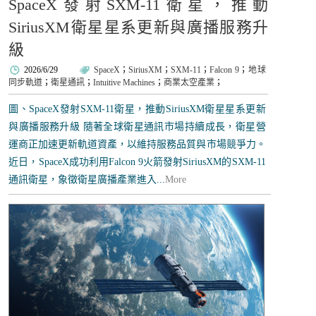
SpaceX發射SXM-11衛星，推動
SiriusXM衛星星系更新與廣播服務升
級
2026/6/29
SpaceX
；
SiriusXM
；
SXM-11
；
Falcon 9
；
地球
同步軌道
；
衛星通訊
；
Intuitive Machines
；
商業太空產業
；
圖、SpaceX發射SXM-11衛星，推動SiriusXM衛星星系更新
與廣播服務升級 隨著全球衛星通訊市場持續成長，衛星營
運商正加速更新軌道資產，以維持服務品質與市場競爭力。
近日，SpaceX成功利用Falcon 9火箭發射SiriusXM的SXM-11
通訊衛星，象徵衛星廣播產業進入...
More