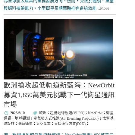
為全球航太產業的重要發展方向。然而，受限於體積、重量
與燃料攜帶能力，小型衛星長期面臨推進系統效能...
More
歐洲搶攻超低軌道新藍海：NewOrbit
募資1,850萬美元挑戰下一代衛星通訊
市場
2026/6/10
歐洲
；
超低地球軌道
(
VLEO
)；
NewOrbit
；
衛星
通訊
；
地球觀測
；
空氣吸入式推進
(
Air-Breathing Propulsion
)；
太空基
礎設施
；
低軌衛星
；
太空產業
；
直接連接裝置
(
D2D
)；