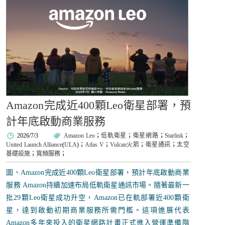
Amazon完成近400顆Leo衛星部署，預
計年底啟動商業服務
2026/7/3
Amazon Leo
；
低軌衛星
；
衛星網路
；
Starlink
；
United Launch Alliance
(
ULA
)；
Atlas V
；
Vulcan火箭
；
衛星通訊
；
太空
基礎設施
；
寬頻服務
；
圖、Amazon完成近400顆Leo衛星部署，預計年底啟動商業
服務 Amazon持續加速布局低軌衛星通訊市場。隨著最新一
批29顆Leo衛星成功升空，Amazon已在軌部署近400顆衛
星，達到啟動初期商業服務所需門檻。這項進展代表
Amazon多年來投入的衛星網路計畫正式進入營運準備階