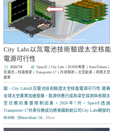
City Labs以氚電池技術驗證太空核能
電源可行性
2026/7/8
SpaceX
；
City Labs
；
BOHR衛星
；
NanoTritium
；
氚電池
；
核能衛星
；
Transporter-17
；
月球探測
；
太空能源
；
商業太空
產業
圖、City Labs以氚電池技術驗證太空核能電源可行性 隨著
全球太空產業加速發展，能源供應已成為深空探測與長期太
空任務的重要限制因素。2026年7月，SpaceX透過
Transporter-17共乘任務成功將美國新創公司City Labs開發的
BOHR（Betavoltaic Or...
More