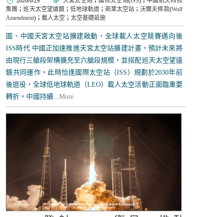
2026/6/29
天宮太空站
；
國際太空站
(
ISS
)；
中國航天科技
集團
；
巡天太空望遠鏡
；
低地球軌道
；
商業太空站
；
沃爾夫條款
(
Wolf
Amendment
)；
載人太空
；
太空基礎設施
圖、中國天宮太空站擴建啟動，全球載人太空競賽邁向後
ISS時代 中國正加速推進天宮太空站擴建計畫，預計未來將
由現行三艙段架構擴充至六艙段規模，並搭配巡天太空望遠
鏡共同運作。此時恰逢國際太空站（ISS）規劃於2030年前
後退役，全球低地球軌道（LEO）載人太空活動正面臨重要
轉折。中國持續...
More