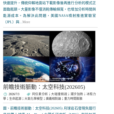
快速提升，傳統仰賴地面站下載影像後再進行分析的模式正
面臨瓶頸。大量影像不僅消耗傳輸頻寬，也增加分析時間與
能源成本。為解決此問題，美國NASA噴射推進實驗室
（JPL）與...
More
前瞻技術脈動：太空科技(202605)
2026/7/3
同位素分析
；
大碰撞假說
；
潮汐加熱
；
冰殼力
學
；
生命起源
；
大氣化學模型
；
廣義相對論
；
重力時間膨脹
圖、前瞻技術脈動：太空科技(202605) 月球岩石發現失蹤行