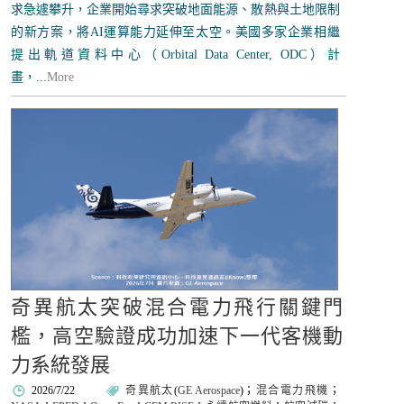
求急遽攀升，企業開始尋求突破地面能源、散熱與土地限制
的新方案，將AI運算能力延伸至太空。美國多家企業相繼
提出軌道資料中心（Orbital Data Center, ODC）計
畫，...
More
奇異航太突破混合電力飛行關鍵門
檻，高空驗證成功加速下一代客機動
力系統發展
2026/7/22
奇異航太
(
GE Aerospace
)；
混合電力飛機
；