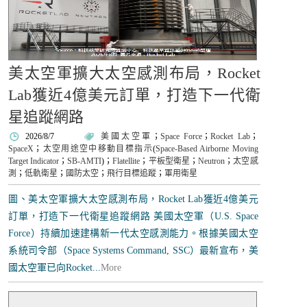
美太空軍擴大太空感測布局，Rocket
Lab獲近4億美元訂單，打造下一代衛
星追蹤網路
2026/8/7
美國太空軍
；
Space Force
；
Rocket Lab
；
SpaceX
；
太空用途空中移動目標指示
(
Space-Based Airborne Moving
Target Indicator
；
SB-AMTI
)；
Flatellite
；
平板型衛星
；
Neutron
；
太空感
測
；
低軌衛星
；
國防太空
；
飛行目標追蹤
；
軍用衛星
圖、美太空軍擴大太空感測布局，Rocket Lab獲近4億美元
訂單，打造下一代衛星追蹤網路 美國太空軍（U.S. Space
Force）持續加速建構新一代太空感測能力。根據美國太空
系統司令部（Space Systems Command, SSC）最新宣布，美
國太空軍已向Rocket...
More