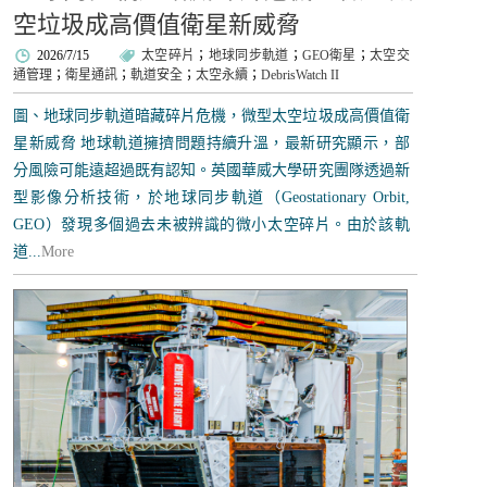
空垃圾成高價值衛星新威脅
2026/7/15
太空碎片
；
地球同步軌道
；
GEO衛星
；
太空交
通管理
；
衛星通訊
；
軌道安全
；
太空永續
；
DebrisWatch II
圖、地球同步軌道暗藏碎片危機，微型太空垃圾成高價值衛
星新威脅 地球軌道擁擠問題持續升溫，最新研究顯示，部
分風險可能遠超過既有認知。英國華威大學研究團隊透過新
型影像分析技術，於地球同步軌道（Geostationary Orbit,
GEO）發現多個過去未被辨識的微小太空碎片。由於該軌
道...
More