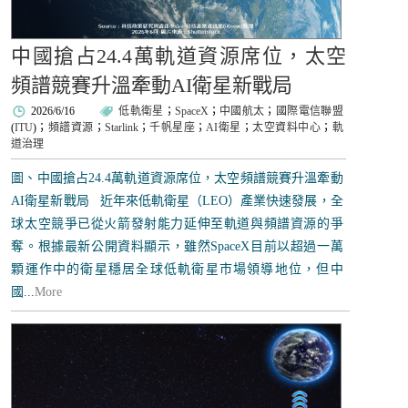
中國搶占24.4萬軌道資源席位，太空
頻譜競賽升溫牽動AI衛星新戰局
2026/6/16
低軌衛星
；
SpaceX
；
中國航太
；
國際電信聯盟
(
ITU
)；
頻譜資源
；
Starlink
；
千帆星座
；
AI衛星
；
太空資料中心
；
軌
道治理
圖、中國搶占24.4萬軌道資源席位，太空頻譜競賽升溫牽動
AI衛星新戰局 近年來低軌衛星（LEO）產業快速發展，全
球太空競爭已從火箭發射能力延伸至軌道與頻譜資源的爭
奪。根據最新公開資料顯示，雖然SpaceX目前以超過一萬
顆運作中的衛星穩居全球低軌衛星市場領導地位，但中
國...
More