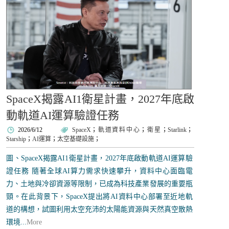
SpaceX揭露AI1衛星計畫，2027年底啟
動軌道AI運算驗證任務
2026/6/12
SpaceX
；
軌道資料中心
；
衛星
；
Starlink
；
Starship
；
AI運算
；
太空基礎設施
；
圖、SpaceX揭露AI1衛星計畫，2027年底啟動軌道AI運算驗
證任務 隨著全球AI算力需求快速攀升，資料中心面臨電
力、土地與冷卻資源等限制，已成為科技產業發展的重要瓶
頸。在此背景下，SpaceX提出將AI資料中心部署至近地軌
道的構想，試圖利用太空充沛的太陽能資源與天然真空散熱
環境...
More