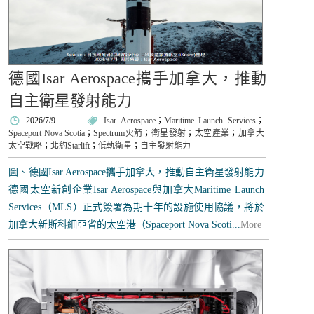
德國Isar Aerospace攜手加拿大，推動
自主衛星發射能力
2026/7/9
Isar Aerospace
；
Maritime Launch Services
；
Spaceport Nova Scotia
；
Spectrum火箭
；
衛星發射
；
太空產業
；
加拿大
太空戰略
；
北約Starlift
；
低軌衛星
；
自主發射能力
圖、德國Isar Aerospace攜手加拿大，推動自主衛星發射能力
德國太空新創企業Isar Aerospace與加拿大Maritime Launch
Services（MLS）正式簽署為期十年的設施使用協議，將於
加拿大新斯科細亞省的太空港（Spaceport Nova Scoti...
More