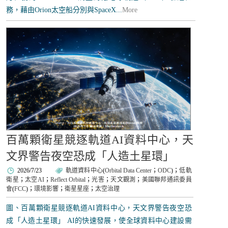
務，藉由Orion太空船分別與SpaceX...
More
百萬顆衛星競逐軌道AI資料中心，天
文界警告夜空恐成「人造土星環」
2026/7/23
軌道資料中心
(
Orbital Data Center
；
ODC
)；
低軌
衛星
；
太空AI
；
Reflect Orbital
；
光害
；
天文觀測
；
美國聯邦通訊委員
會
(
FCC
)；
環境影響
；
衛星星座
；
太空治理
圖、百萬顆衛星競逐軌道AI資料中心，天文界警告夜空恐
成「人造土星環」 AI的快速發展，使全球資料中心建設需