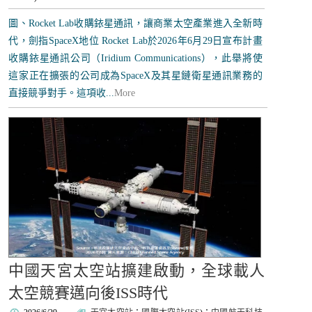
圖、Rocket Lab收購銥星通訊，讓商業太空產業進入全新時
代，劍指SpaceX地位 Rocket Lab於2026年6月29日宣布計畫
收購銥星通訊公司（Iridium Communications），此舉將使
這家正在擴張的公司成為SpaceX及其星鏈衛星通訊業務的
直接競爭對手。這項收...
More
中國天宮太空站擴建啟動，全球載人
太空競賽邁向後ISS時代