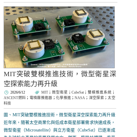
MIT突破雙模推進技術，微型衛星深
空探索能力再升級
2026/6/12
MIT
；
微型衛星
；
CubeSat
；
雙模推進系統
；
ASCENT燃料
；
電噴霧推進器
；
化學推進
；
NASA
；
深空探索
；
太空
科技
圖、MIT突破雙模推進技術，微型衛星深空探索能力再升級
近年來，隨著太空商業化與低成本衛星部署需求快速成長，
微型衛星（Microsatellite）與立方衛星（CubeSat）已逐漸成