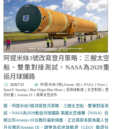
阿提米絲3號改寫登月策略：三艘太空
船、雙重對接測試，NASA為2028重
返月球鋪路
2026/7/23
阿提米絲3號
(
Artemis III
)；
NASA
；
Orion
；
SpaceX Starship
；
Blue Origin Blue Moon
；
低地球軌道
；
太空對接
；
登
月計畫
；
Artemis IV
；
商業太空合作
圖、阿提米絲3號改寫登月策略：三艘太空船、雙重對接測
試，NASA為2028重返月球鋪路 美國太空總署（NASA）近
期公布Artemis III任務的最新規畫，正式將原本肩負載人登
月任務的Artemis III，調整為低地球軌道（LEO）驗證任