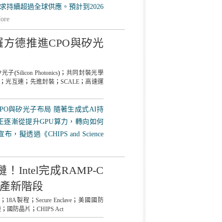
求持續超過全球供應。預計到2026
ore
羅方德推進CPO與矽光
矽光子
(
Silicon Photonics
)；
共同封裝光學
；
光互連
；
先進封裝
；
SCALE
；
高速運
PO與矽光子布局 隨著生成式AI持
正逐漸從提升GPU算力，轉向如何
過《CHIPS and Science
ntel完成RAMP-C
量產新階段
；
18A製程
；
Secure Enclave
；
美國國防
鏈
；
國防晶片
；
CHIPS Act