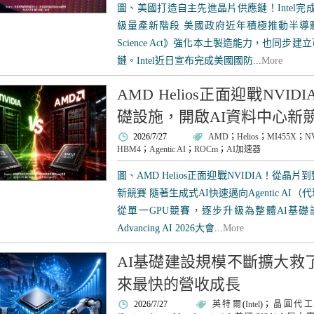
圖、美國打造自主先進晶片供應鏈！Intel完成
級量產新階段 美國政府近年積極推動半導體自
Science Act》強化本土製造能力，也同步建
鏈。Intel近日宣布完成美國國防...
More
AMD Helios正面迎戰NVI
礎設施，開啟AI資料中心新
2026/7/27
AMD
；
Helios
；
MI455X
；
N
HBM4
；
Agentic AI
；
ROCm
；
AI加速器
圖、AMD Helios正面迎戰NVIDIA！從晶
新競賽 隨著生成式AI快速邁向Agentic AI
從單一GPU競賽，逐步升級為整體AI基礎
Advancing AI 2026大會...
More
AI基礎建設規模不斷擴大救
來最快的營收成長
2026/7/27
英特爾
(
Intel
)；
晶圓代工