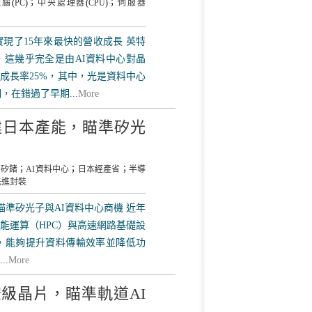
電腦
(
PC
)；
中央處理器
(
CPU
)；
伺服器
現了15年來最快的營收成長 英特
，這幾乎完全是由AI資料中心對晶
年成長率25%，其中，光是資料中心
，在錯過了早期...
More
擴建日本產能，瞄準矽光
；
矽鍺
；
AI資料中心
；
日本經產省
；
半導
先進封裝
，瞄準矽光子與AI資料中心商機 近年
能運算（HPC）與高速網路基礎設
，能夠提升資料傳輸效率並降低功
..
More
re太空級晶片，瞄準軌道AI