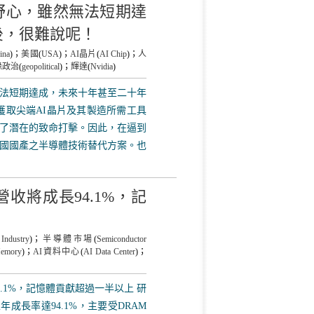
野心，雖然無法短期達
後，很難說呢！
ina
)；
美國
(
USA
)；
AI晶片
(
AI Chip
)；
人
緣政治
(
geopolitical
)；
輝達
(
Nvidia
)
法短期達成，未來十年甚至二十年
獲取尖端AI晶片及其製造所需工具
了潛在的致命打擊。因此，在逼到
國國產之半導體技術替代方案。也
營收將成長94.1%，記
 Industry
)；
半導體市場
(
Semiconductor
emory
)；
AI資料中心
(
AI Data Center
)；
4.1%，記憶體貢獻超過一半以上 研
年成長率達94.1%，主要受DRAM