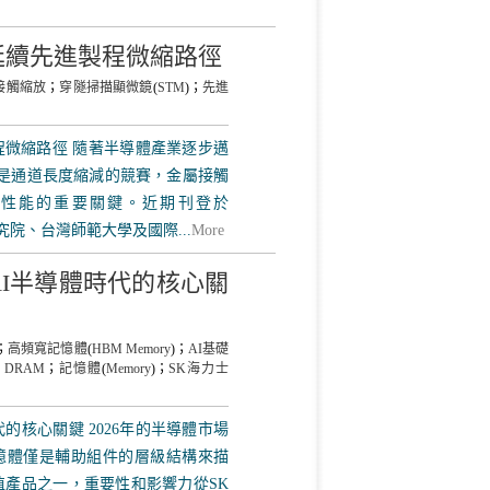
延續先進製程微縮路徑
接觸縮放
；
穿隧掃描顯微鏡
(
STM
)；
先進
微縮路徑 隨著半導體產業逐步邁
是通道長度縮減的競賽，金屬接觸
定元件性能的重要關鍵。近期刊登於
究院、台灣師範大學及國際...
More
I半導體時代的核心關
；
高頻寬記憶體
(
HBM Memory
)；
AI基礎
；
DRAM
；
記憶體
(
Memory
)；
SK海力士
的核心關鍵 2026年的半導體市場
記憶體僅是輔助組件的層級結構來描
值產品之一，重要性和影響力從SK