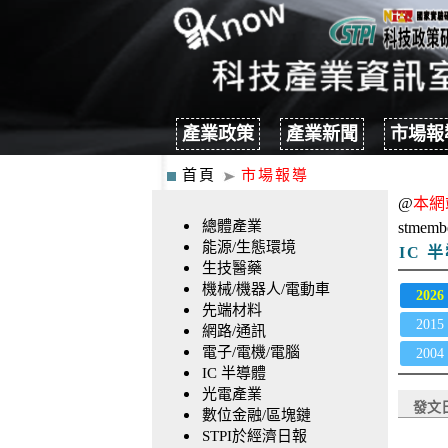
產業政策
產業新聞
市場報
首頁
市場報導
@
本網
總體產業
stmemb
能源/生態環境
IC 
生技醫藥
機械/機器人/電動車
2026
先端材料
2015
網路/通訊
電子/電機/電腦
2004
IC 半導體
光電產業
發文
數位金融/區塊鏈
STPI於經濟日報