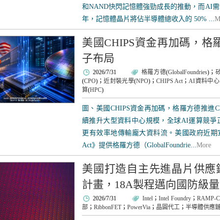
和NAND快閃記憶體強勁成長的推動，而AI需
年，記憶體晶片將佔半導體總收入的 50% ...
M
美國CHIPS資金再加碼，格
子布局
2026/7/31
格羅方德
(
GlobalFoundries
)；
(
CPO
)；
近封裝光學
(
NPO
)；
CHIPS Act
；
AI資料中心
算
(
HPC
)
圖、美國CHIPS資金再加碼，格羅方德推進C
續推升大型資料中心規模，全球AI運算競爭
更有效率地傳輸龐大資料流。美國政府近期宣布，擬透
Act》提供格羅方德（GlobalFoundrie...
More
美國打造自主先進晶片供應鏈！I
計畫，18A製程邁向國防級
2026/7/31
Intel
；
Intel Foundry
；
RAMP-C
部
；
RibbonFET
；
PowerVia
；
晶圓代工
；
半導體供應