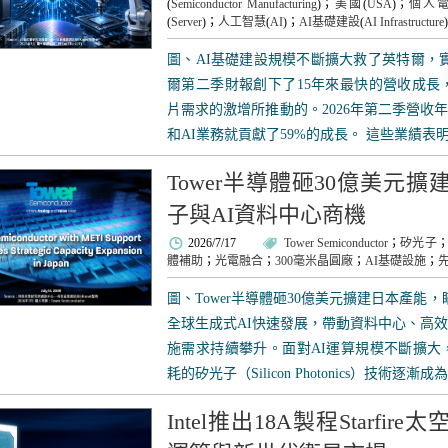
(
Semiconductor Manufacturing
)；
美國
(
USA
)；
個人
(
Server
)；
人工智慧
(
AI
)；
AI基礎建設
(
AI Infrastructure
)
圖、AI基礎建設規模不斷擴大救了英特爾，實
爾第二季財報創下了15年來最快的營收成長
片需求的激增所推動的。2026年第二季營收
和AI業務就貢獻了59%的成長。 這些業績表明
Tower半導體砸30億美元
子與AI資料中心商機
2026/7/17
Tower Semiconductor
；
矽光子
體補助
；
光電融合
；
300毫米晶圓廠
；
AI基礎設施
；
圖、Tower半導體砸30億美元擴建日本產能
全球生成式AI快速發展，帶動資料中心、高效
施需求持續攀升。面對AI運算規模不斷擴大
耗的矽光子（Silicon Photonics）技術逐漸成為.
Intel推出18A製程Starfi