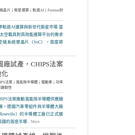
級晶片
；
衛星運算
；
軌道AI
；
Foveros封
片，瞄準軌道AI運算與新世代衛星市場 當
太空載具對高效能運算平台的需求
e的太空級系統單晶片（SoC），首度將
廠試產，CHIPS法案
地化
IPS法案
；
寬能隙半導體
；
電動車
；
功率
應鏈韌性
IPS法案推動寬能隙半導體供應鏈
展。德國汽車零組件與半導體大廠
seville）的半導體工廠已正式展
國的首座半導...
More