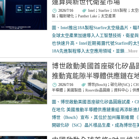
運算與新世代衛星市場
2026/7/16
Intel
；
Starfire
；
18A製程
；
太空
裝
；
輻射硬化
；
Panther Lake
；
太空產業
圖、Intel推出18A製程Starfire太空級晶
全球太空產業加速導入人工智慧技術，衛星與
也快速升高。Intel近期揭露代號Starfir
18A先進製程導入太空應用領域，並鎖...
More
博世啟動美國首座碳化矽晶圓
推動寬能隙半導體供應鏈在
2026/7/16
博世
(
Bosch
)；
碳化矽
(
SiC
)；
CH
半導體
；
美國製造
；
Roseville晶圓廠
；
資料中心
；
供
圖、博世啟動美國首座碳化矽晶圓廠試產，CH
在地化 美國推動半導體供應鏈重組再添新進
博世（Bosch）宣布，其位於加州羅斯維爾（Ro
開碳化矽（SiC）晶片樣品生產，成為博世在美