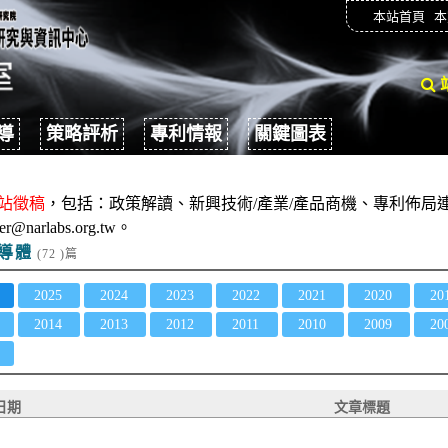
本站首頁
本
導
策略評析
專利情報
關鍵圖表
站徵稿
，包括：政策解讀、新興技術/產業/產品商機、專利佈局連
er@narlabs.org.tw。
半導體
(72 )篇
2025
2024
2023
2022
2021
2020
20
2014
2013
2012
2011
2010
2009
20
日期
文章標題