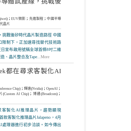
半導體試產線，挑戰後
jiwei
)；
EUV微影
；
先進製程
；
中國半導
代晶片
，挑戰後矽時代晶片製造路徑 中國
口限制下，正加速尋找替代技術路
i）近日宣布啟用號稱全球首條8吋二維
晶片整合及Tape...
More
epSeek都在尋求客製化AI
inference Chip
)；
輝達
(
Nvidia
)；
OpenAI
；
片
(
Custom AI Chip
)；
博通
(
Broadcom
)；
ek都在尋求客製化AI推理晶片，趨勢顯現
首款客製化推理晶片Jalapeno，4月
製化AI處理器進行初步洽談。如今傳出