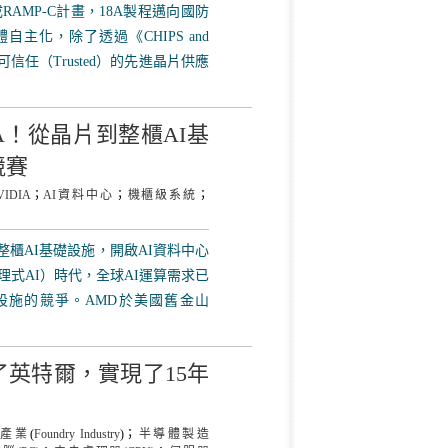
RAMP-C計畫，18A製程邁向國防
主化，除了透過《CHIPS and
立可信任（Trusted）的先進晶片供應
DIA！從晶片到整櫃AI基
競賽
VIDIA
；
AI資料中心
；
機櫃級系統
；
片到整櫃AI基礎設施，開啟AI資料中心
（代理式AI）時代，全球AI運算需求已
設施的競爭。AMD於美國舊金山
了英特爾，實現了15年
產業
(
Foundry Industry
)；
半導體製造