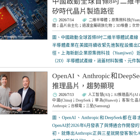
中國啟動全球首條8吋二維
矽時代晶片製造路徑
2026/7/14
二維半導體
；
原集微科技
(
Yuan
體
；
晶片自主化
；
過渡金屬硫族化物
；
3D堆疊
；
次世
圖、中國啟動全球首條8吋二維半導體試產線
半導體產業在美國持續收緊先進製程設備出
徑。上海新創企業原集微科技（Yuanjiwe
（2D）半導體試產線，涵蓋材料製備、元件製造、
OpenAI、Anthropic和De
推理晶片，趨勢顯現
2026/7/13
人工智慧
(
AI
)；
AI推理晶片
(
AI 
中國
(
China
)；
DeepSeek
；
華為
(
Huawei
)；
客製化晶
Anthropic
；
台積電
；
三星
(
Samsung
)
圖、OpenAI、Anthropic和DeepSe
OpenAI於2026年6月發表了與博通合作開發的
初，就傳出Anthropic正與三星就開發客