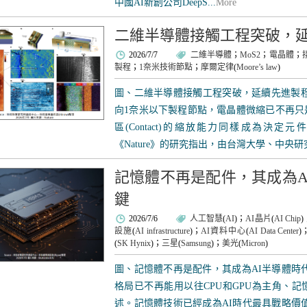
中國AI新創公司DeepS...
More
二維半導體接觸工程突破，
2026/7/7
二維半導體
；
MoS2
；
電晶體
；
製程
；
1奈米技術節點
；
摩爾定律
(
Moore’s law
)
圖、二維半導體接觸工程突破，延續先進製程
向1奈米以下製程節點，電晶體微縮已不再只
區(Contact)的縮放能力同樣成為決
《Nature》的研究指出，由台灣大學、中央研
記憶體不再是配件，其成為A
鍵
2026/7/6
人工智慧
(
AI
)；
AI晶片
(
AI Chip
)
設施
(
AI infrastructure
)；
AI資料中心
(
AI Data Center
)
(
SK Hynix
)；
三星
(
Samsung
)；
美光
(
Micron
)
圖、記憶體不再是配件，其成為AI半導體時代
格局已不再能用以往CPU和GPU為主角、
述。記憶體技術已經成為AI時代最具戰略價